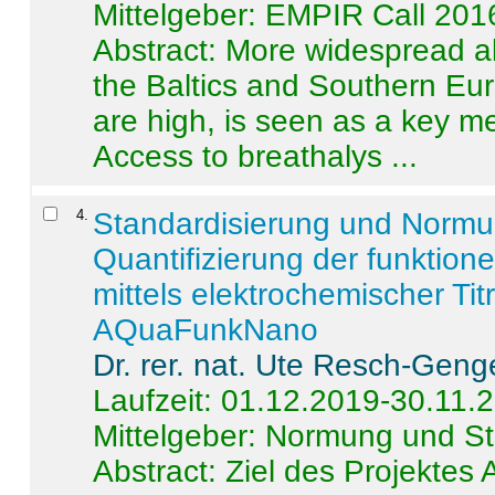
Mittelgeber: EMPIR Call 201
Abstract:
More widespread alc
the Baltics and Southern Eur
are high, is seen as a key m
Access to breathalys ...
4
.
Standardisierung und Norm
Quantifizierung der funktion
mittels elektrochemischer Ti
AQuaFunkNano
Dr. rer. nat. Ute Resch-Geng
Laufzeit: 01.12.2019-30.11.
Mittelgeber: Normung und St
Abstract:
Ziel des Projektes