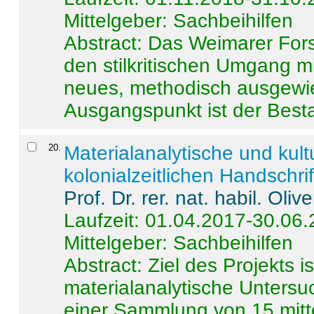
Mittelgeber: Sachbeihilfen
Abstract:
Das Weimarer Forsc
den stilkritischen Umgang m
neues, methodisch ausgewi
Ausgangspunkt ist der Besta
20
.
Materialanalytische und kul
kolonialzeitlichen Handschri
Prof. Dr. rer. nat. habil. Oli
Laufzeit: 01.04.2017-30.06
Mittelgeber: Sachbeihilfen
Abstract:
Ziel des Projekts i
materialanalytische Unters
einer Sammlung von 15 mitt