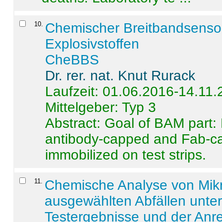
10
.
Chemischer Breitbandsenso
Explosivstoffen
CheBBS
Dr. rer. nat. Knut Rurack
Laufzeit: 01.06.2016-14.11
Mittelgeber: Typ 3
Abstract:
Goal of BAM part: 
antibody-capped and Fab-c
immobilized on test strips.
11
.
Chemische Analyse von Mik
ausgewählten Abfällen unter
Testergebnisse und der Anr