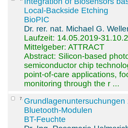
Integration of Biosensors ba
Local-Backside Etching
BioPIC
Dr. rer. nat. Michael G. Welle
Laufzeit: 14.05.2019-31.10.
Mittelgeber: ATTRACT
Abstract:
Silicon-based photo
semiconductor chip technolo
point-of-care applications, f
monitoring through the r ...
7
.
Grundlagenuntersuchungen 
Bluetooth-Modulen
BT-Feuchte