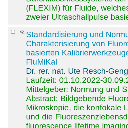
(FLEXIM) für Fluide, welche
zweier Ultraschallpulse basie
42
.
Standardisierung und Norm
Charakterisierung von Fluo
basierten Kalibrierwerkzeug
FluMiKal
Dr. rer. nat. Ute Resch-Gen
Laufzeit: 01.10.2022-30.09
Mittelgeber: Normung und S
Abstract:
Bildgebende Fluore
Mikroskopie, die konfokale
und die Fluoreszenzlebensd
fluorescence lifetime imaging