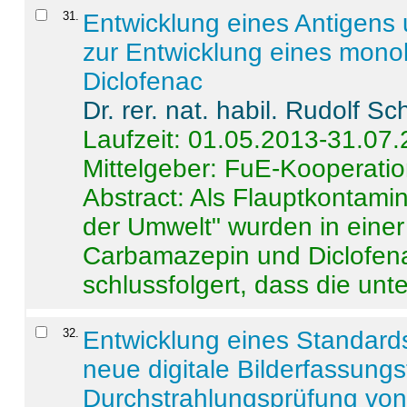
31
.
Entwicklung eines Antigens
zur Entwicklung eines monok
Diclofenac
Dr. rer. nat. habil. Rudolf S
Laufzeit: 01.05.2013-31.07
Mittelgeber: FuE-Kooperatio
Abstract:
Als Flauptkontamin
der Umwelt" wurden in ein
Carbamazepin und Diclofena
schlussfolgert, dass die unter
32
.
Entwicklung eines Standards
neue digitale Bilderfassungs
Durchstrahlungsprüfung vo