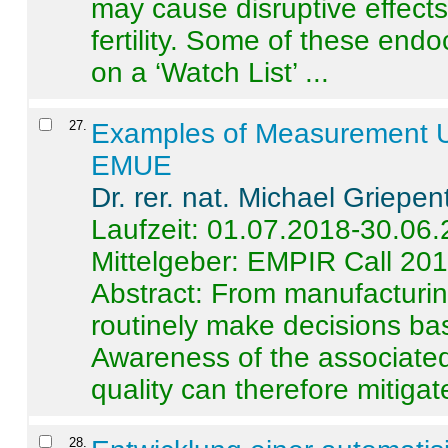
may cause disruptive effects
fertility. Some of these end
on a ‘Watch List’ ...
27
.
Examples of Measurement Un
EMUE
Dr. rer. nat. Michael Griepen
Laufzeit: 01.07.2018-30.06
Mittelgeber: EMPIR Call 20
Abstract:
From manufacturing
routinely make decisions b
Awareness of the associated
quality can therefore mitigate 
28
.