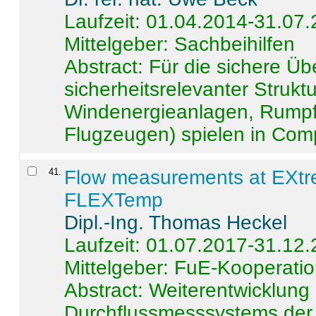
Laufzeit: 01.04.2014-31.07
Mittelgeber: Sachbeihilfen
Abstract:
Für die sichere Ü
sicherheitsrelevanter Strukt
Windenergieanlagen, Rumpf-
Flugzeugen) spielen in Compo
41
.
Flow measurements at EXtr
FLEXTemp
Dipl.-Ing. Thomas Heckel
Laufzeit: 01.07.2017-31.12
Mittelgeber: FuE-Kooperatio
Abstract:
Weiterentwicklun
Durchflussmesssystems der 