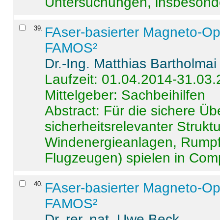
Untersuchungen, insbesonde
39
.
FAser-basierter Magneto-Op
FAMOS²
Dr.-Ing. Matthias Bartholmai
Laufzeit: 01.04.2014-31.03
Mittelgeber: Sachbeihilfen
Abstract:
Für die sichere Ü
sicherheitsrelevanter Strukt
Windenergieanlagen, Rumpf-
Flugzeugen) spielen in Compo
40
.
FAser-basierter Magneto-Op
FAMOS²
Dr. rer. nat. Uwe Beck