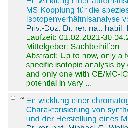
Entwicklung einer automatisi
MS Kopplung für die spezies
Isotopenverhältnisanalyse 
Priv.-Doz. Dr. rer. nat. habi
Laufzeit: 01.02.2021-30.04
Mittelgeber: Sachbeihilfen
Abstract:
Up to now, only a 
specific isotopic analysis 
and only one with CE/MC-ICP
potential in vary ...
29
.
Entwicklung einer chromat
Charakterisierung von synt
und der Herstellung eines M
Dr. rer. nat. Michael G. Welle