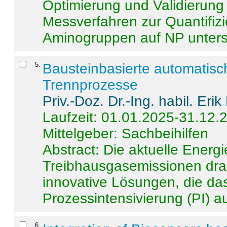
Optimierung und Validierun
Messverfahren zur Quantifiz
Aminogruppen auf NP untersch
5
.
Bausteinbasierte automatisc
Trennprozesse
Priv.-Doz. Dr.-Ing. habil. Eri
Laufzeit: 01.01.2025-31.12.
Mittelgeber: Sachbeihilfen
Abstract:
Die aktuelle Energi
Treibhausgasemissionen dras
innovative Lösungen, die das
Prozessintensivierung (PI) a
6
.