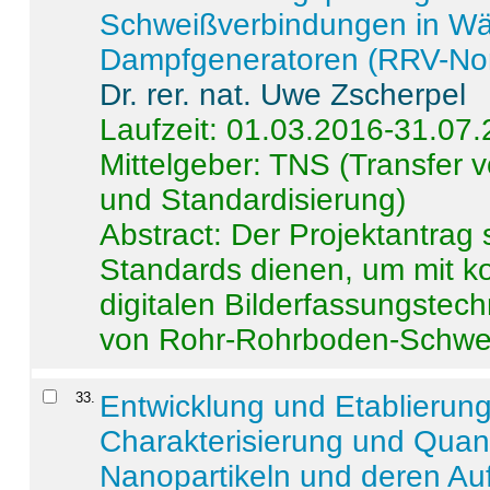
Schweißverbindungen in W
Dampfgeneratoren (RRV-No
Dr. rer. nat. Uwe Zscherpel
Laufzeit: 01.03.2016-31.07
Mittelgeber: TNS (Transfer
und Standardisierung)
Abstract:
Der Projektantrag 
Standards dienen, um mit k
digitalen Bilderfassungstec
von Rohr-Rohrboden-Schwei
33
.
Entwicklung und Etablierun
Charakterisierung und Quant
Nanopartikeln und deren Au