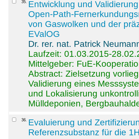
35
.
Entwicklung und Validierung 
Open-Path-Fernerkundungsm
von Gaswolken und der präz
EValOG
Dr. rer. nat. Patrick Neuman
Laufzeit: 01.03.2015-28.02
Mittelgeber: FuE-Kooperatio
Abstract:
Zielsetzung vorlie
Validierung eines Messsyst
und Lokalisierung unkontrol
Mülldeponien, Bergbauhalde
36
.
Evaluierung und Zertifizier
Referenzsubstanz für die 