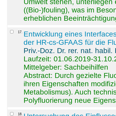
Umwelt stehen, unterliege
((Bio-)fouling), was im Beson
erheblichen Beeinträchtigung
17
.
Entwicklung eines Interface
der HR-cs-GFAAS für die Flu
Priv.-Doz. Dr. rer. nat. habi
Laufzeit: 01.06.2019-31.10
Mittelgeber: Sachbeihilfen
Abstract:
Durch gezielte Flu
ihren Eigenschaften modifizi
Metabolismus). Auch techni
Polyfluorierung neue Eigensc
18
.