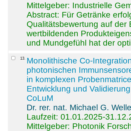
Mittelgeber: Industrielle G
Abstract:
Für Getränke erfol
Qualitätsbewertung auf der
wertbildenden Produkteige
und Mundgefühl hat der opti
13
.
Monolithische Co-Integrati
photonischen Immunsensore
in komplexen Probenmatrice
Entwicklung und Validieru
CoLuM
Dr. rer. nat. Michael G. Welle
Laufzeit: 01.01.2025-31.12
Mittelgeber: Photonik Fors