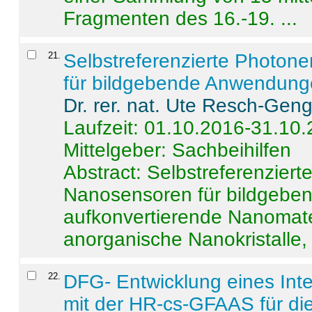
Fragmenten des 16.-19. ...
21
.
Selbstreferenzierte Photon
für bildgebende Anwendun
Dr. rer. nat. Ute Resch-Gen
Laufzeit: 01.10.2016-31.10
Mittelgeber: Sachbeihilfen
Abstract:
Selbstreferenzier
Nanosensoren für bildgeb
aufkonvertierende Nanomate
anorganische Nanokristalle, 
22
.
DFG- Entwicklung eines Int
mit der HR-cs-GFAAS für die