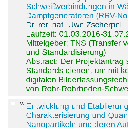
Schweißverbindungen in W
Dampfgeneratoren (RRV-No
Dr. rer. nat. Uwe Zscherpel
Laufzeit: 01.03.2016-31.07
Mittelgeber: TNS (Transfer
und Standardisierung)
Abstract:
Der Projektantrag 
Standards dienen, um mit k
digitalen Bilderfassungstec
von Rohr-Rohrboden-Schwei
33
.
Entwicklung und Etablierun
Charakterisierung und Quant
Nanopartikeln und deren Au