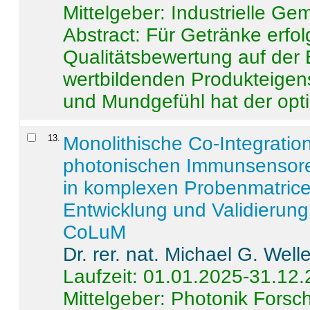
Mittelgeber: Industrielle G
Abstract:
Für Getränke erfol
Qualitätsbewertung auf der
wertbildenden Produkteige
und Mundgefühl hat der opti
13
.
Monolithische Co-Integrati
photonischen Immunsensore
in komplexen Probenmatrice
Entwicklung und Validieru
CoLuM
Dr. rer. nat. Michael G. Welle
Laufzeit: 01.01.2025-31.12
Mittelgeber: Photonik Fors