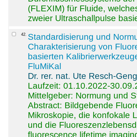
(FLEXIM) für Fluide, welche
zweier Ultraschallpulse basie
42
.
Standardisierung und Norm
Charakterisierung von Fluo
basierten Kalibrierwerkzeug
FluMiKal
Dr. rer. nat. Ute Resch-Gen
Laufzeit: 01.10.2022-30.09
Mittelgeber: Normung und S
Abstract:
Bildgebende Fluore
Mikroskopie, die konfokale
und die Fluoreszenzlebensd
fluorescence lifetime imaging