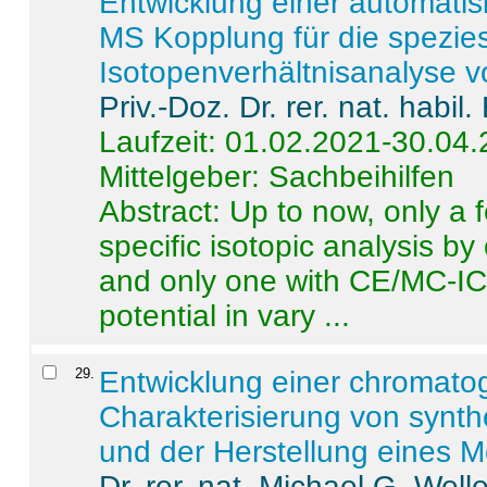
Entwicklung einer automatisi
MS Kopplung für die spezies
Isotopenverhältnisanalyse 
Priv.-Doz. Dr. rer. nat. habi
Laufzeit: 01.02.2021-30.04
Mittelgeber: Sachbeihilfen
Abstract:
Up to now, only a 
specific isotopic analysis 
and only one with CE/MC-ICP
potential in vary ...
29
.
Entwicklung einer chromat
Charakterisierung von synt
und der Herstellung eines M
Dr. rer. nat. Michael G. Welle