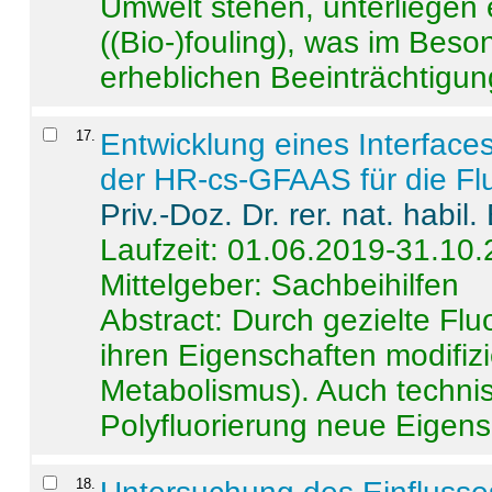
Umwelt stehen, unterliege
((Bio-)fouling), was im Beson
erheblichen Beeinträchtigung
17
.
Entwicklung eines Interface
der HR-cs-GFAAS für die Flu
Priv.-Doz. Dr. rer. nat. habi
Laufzeit: 01.06.2019-31.10
Mittelgeber: Sachbeihilfen
Abstract:
Durch gezielte Flu
ihren Eigenschaften modifizi
Metabolismus). Auch techni
Polyfluorierung neue Eigensc
18
.