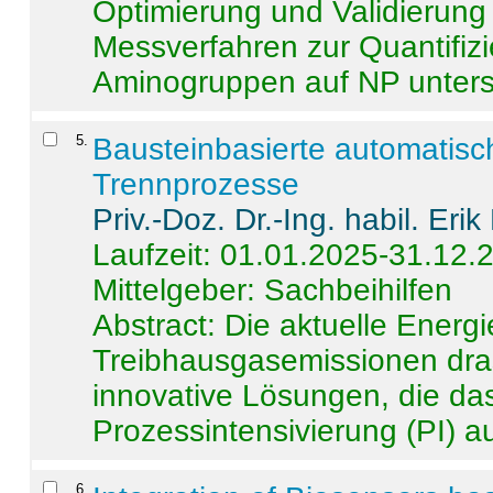
Optimierung und Validierun
Messverfahren zur Quantifiz
Aminogruppen auf NP untersch
5
.
Bausteinbasierte automatisc
Trennprozesse
Priv.-Doz. Dr.-Ing. habil. Eri
Laufzeit: 01.01.2025-31.12.
Mittelgeber: Sachbeihilfen
Abstract:
Die aktuelle Energi
Treibhausgasemissionen dras
innovative Lösungen, die das
Prozessintensivierung (PI) a
6
.