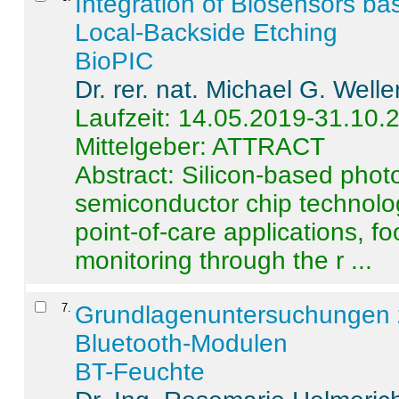
Integration of Biosensors ba
Local-Backside Etching
BioPIC
Dr. rer. nat. Michael G. Welle
Laufzeit: 14.05.2019-31.10.
Mittelgeber: ATTRACT
Abstract:
Silicon-based photo
semiconductor chip technolo
point-of-care applications, f
monitoring through the r ...
7
.
Grundlagenuntersuchungen 
Bluetooth-Modulen
BT-Feuchte