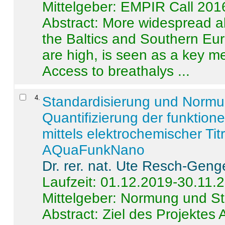
Mittelgeber: EMPIR Call 201
Abstract:
More widespread alc
the Baltics and Southern Eur
are high, is seen as a key m
Access to breathalys ...
4
.
Standardisierung und Norm
Quantifizierung der funktion
mittels elektrochemischer Ti
AQuaFunkNano
Dr. rer. nat. Ute Resch-Geng
Laufzeit: 01.12.2019-30.11.
Mittelgeber: Normung und St
Abstract:
Ziel des Projektes