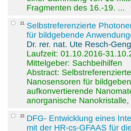
Fragmenten des 16.-19. ...
21
.
Selbstreferenzierte Photon
für bildgebende Anwendun
Dr. rer. nat. Ute Resch-Gen
Laufzeit: 01.10.2016-31.10
Mittelgeber: Sachbeihilfen
Abstract:
Selbstreferenzier
Nanosensoren für bildgeb
aufkonvertierende Nanomate
anorganische Nanokristalle, 
22
.
DFG- Entwicklung eines Int
mit der HR-cs-GFAAS für die