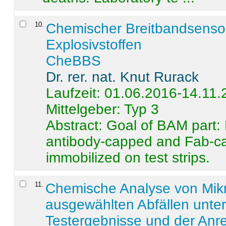
10
.
Chemischer Breitbandsenso
Explosivstoffen
CheBBS
Dr. rer. nat. Knut Rurack
Laufzeit: 01.06.2016-14.11
Mittelgeber: Typ 3
Abstract:
Goal of BAM part: 
antibody-capped and Fab-c
immobilized on test strips.
11
.
Chemische Analyse von Mik
ausgewählten Abfällen unter
Testergebnisse und der Anr