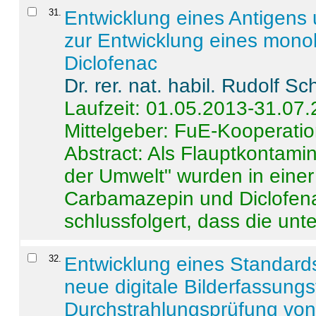
31
.
Entwicklung eines Antigens
zur Entwicklung eines monok
Diclofenac
Dr. rer. nat. habil. Rudolf S
Laufzeit: 01.05.2013-31.07
Mittelgeber: FuE-Kooperatio
Abstract:
Als Flauptkontamin
der Umwelt" wurden in ein
Carbamazepin und Diclofena
schlussfolgert, dass die unter
32
.
Entwicklung eines Standards
neue digitale Bilderfassungs
Durchstrahlungsprüfung vo