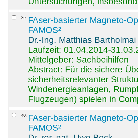
Untersuchungen, insbesonde
39
.
FAser-basierter Magneto-Op
FAMOS²
Dr.-Ing. Matthias Bartholmai
Laufzeit: 01.04.2014-31.03
Mittelgeber: Sachbeihilfen
Abstract:
Für die sichere Ü
sicherheitsrelevanter Strukt
Windenergieanlagen, Rumpf-
Flugzeugen) spielen in Compo
40
.
FAser-basierter Magneto-Op
FAMOS²
Dr. rer. nat. Uwe Beck