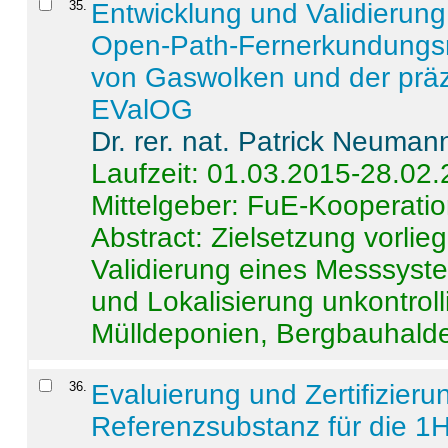
35
.
Entwicklung und Validierung 
Open-Path-Fernerkundungsm
von Gaswolken und der präz
EValOG
Dr. rer. nat. Patrick Neuman
Laufzeit: 01.03.2015-28.02
Mittelgeber: FuE-Kooperatio
Abstract:
Zielsetzung vorlie
Validierung eines Messsyst
und Lokalisierung unkontrol
Mülldeponien, Bergbauhalde
36
.
Evaluierung und Zertifizier
Referenzsubstanz für die 