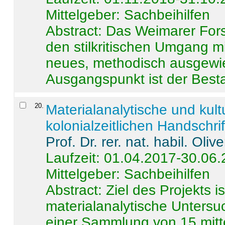
Mittelgeber: Sachbeihilfen
Abstract:
Das Weimarer Forsc
den stilkritischen Umgang m
neues, methodisch ausgewi
Ausgangspunkt ist der Besta
20
.
Materialanalytische und kul
kolonialzeitlichen Handschri
Prof. Dr. rer. nat. habil. Oli
Laufzeit: 01.04.2017-30.06
Mittelgeber: Sachbeihilfen
Abstract:
Ziel des Projekts i
materialanalytische Unters
einer Sammlung von 15 mitt