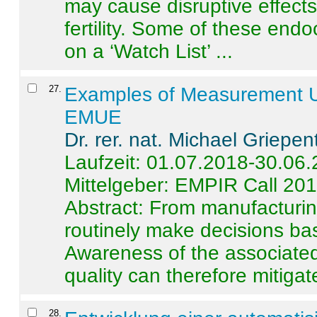
may cause disruptive effects
fertility. Some of these end
on a ‘Watch List’ ...
27
.
Examples of Measurement Un
EMUE
Dr. rer. nat. Michael Griepen
Laufzeit: 01.07.2018-30.06
Mittelgeber: EMPIR Call 20
Abstract:
From manufacturing
routinely make decisions b
Awareness of the associated
quality can therefore mitigate 
28
.