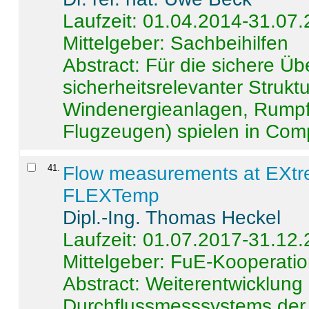
Laufzeit: 01.04.2014-31.07
Mittelgeber: Sachbeihilfen
Abstract:
Für die sichere Ü
sicherheitsrelevanter Strukt
Windenergieanlagen, Rumpf-
Flugzeugen) spielen in Compo
41
.
Flow measurements at EXtr
FLEXTemp
Dipl.-Ing. Thomas Heckel
Laufzeit: 01.07.2017-31.12
Mittelgeber: FuE-Kooperatio
Abstract:
Weiterentwicklun
Durchflussmesssystems der 