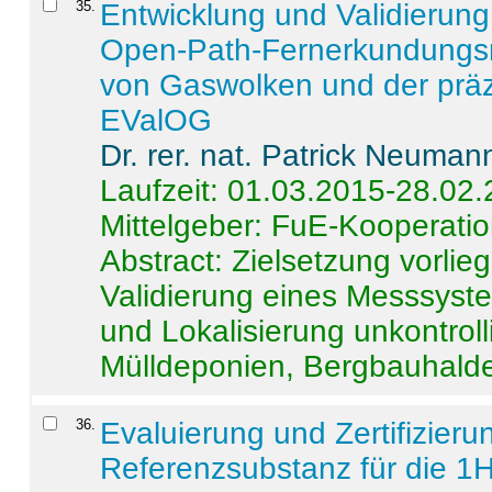
35
.
Entwicklung und Validierung 
Open-Path-Fernerkundungsm
von Gaswolken und der präz
EValOG
Dr. rer. nat. Patrick Neuman
Laufzeit: 01.03.2015-28.02
Mittelgeber: FuE-Kooperatio
Abstract:
Zielsetzung vorlie
Validierung eines Messsyst
und Lokalisierung unkontrol
Mülldeponien, Bergbauhalde
36
.
Evaluierung und Zertifizier
Referenzsubstanz für die 