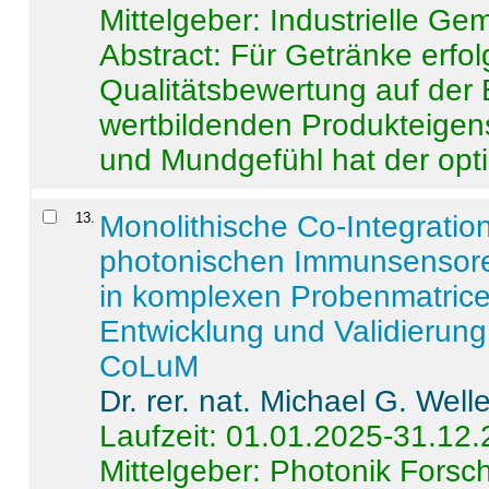
Mittelgeber: Industrielle G
Abstract:
Für Getränke erfol
Qualitätsbewertung auf der
wertbildenden Produkteige
und Mundgefühl hat der opti
13
.
Monolithische Co-Integrati
photonischen Immunsensore
in komplexen Probenmatrice
Entwicklung und Validieru
CoLuM
Dr. rer. nat. Michael G. Welle
Laufzeit: 01.01.2025-31.12
Mittelgeber: Photonik Fors