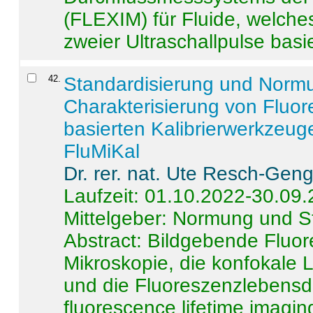
(FLEXIM) für Fluide, welche
zweier Ultraschallpulse basie
42
.
Standardisierung und Norm
Charakterisierung von Fluo
basierten Kalibrierwerkzeug
FluMiKal
Dr. rer. nat. Ute Resch-Gen
Laufzeit: 01.10.2022-30.09
Mittelgeber: Normung und S
Abstract:
Bildgebende Fluore
Mikroskopie, die konfokale
und die Fluoreszenzlebensd
fluorescence lifetime imaging