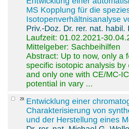
Entwicklung einer automatisi
MS Kopplung für die spezies
Isotopenverhältnisanalyse 
Priv.-Doz. Dr. rer. nat. habi
Laufzeit: 01.02.2021-30.04
Mittelgeber: Sachbeihilfen
Abstract:
Up to now, only a 
specific isotopic analysis 
and only one with CE/MC-ICP
potential in vary ...
29
.
Entwicklung einer chromat
Charakterisierung von synt
und der Herstellung eines M
Dr. rer. nat. Michael G. Welle