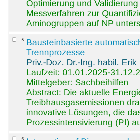
Optimierung und Validierun
Messverfahren zur Quantifiz
Aminogruppen auf NP untersch
5
.
Bausteinbasierte automatisc
Trennprozesse
Priv.-Doz. Dr.-Ing. habil. Eri
Laufzeit: 01.01.2025-31.12.
Mittelgeber: Sachbeihilfen
Abstract:
Die aktuelle Energi
Treibhausgasemissionen dras
innovative Lösungen, die das
Prozessintensivierung (PI) a
6
.