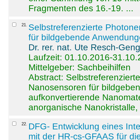
Fragmenten des 16.-19. ...
21
.
Selbstreferenzierte Photon
für bildgebende Anwendun
Dr. rer. nat. Ute Resch-Gen
Laufzeit: 01.10.2016-31.10
Mittelgeber: Sachbeihilfen
Abstract:
Selbstreferenzier
Nanosensoren für bildgeb
aufkonvertierende Nanomate
anorganische Nanokristalle, 
22
.
DFG- Entwicklung eines Int
mit der HR-cs-GFAAS für die