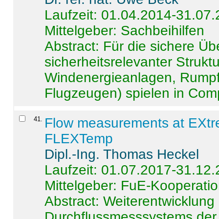
Laufzeit: 01.04.2014-31.07
Mittelgeber: Sachbeihilfen
Abstract:
Für die sichere Ü
sicherheitsrelevanter Strukt
Windenergieanlagen, Rumpf-
Flugzeugen) spielen in Compo
41
.
Flow measurements at EXtr
FLEXTemp
Dipl.-Ing. Thomas Heckel
Laufzeit: 01.07.2017-31.12
Mittelgeber: FuE-Kooperatio
Abstract:
Weiterentwicklun
Durchflussmesssystems der 