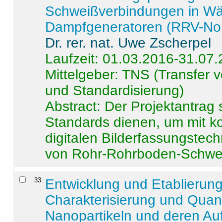
Schweißverbindungen in W
Dampfgeneratoren (RRV-No
Dr. rer. nat. Uwe Zscherpel
Laufzeit: 01.03.2016-31.07
Mittelgeber: TNS (Transfer
und Standardisierung)
Abstract:
Der Projektantrag 
Standards dienen, um mit k
digitalen Bilderfassungstec
von Rohr-Rohrboden-Schwei
33
.
Entwicklung und Etablierun
Charakterisierung und Quant
Nanopartikeln und deren Au