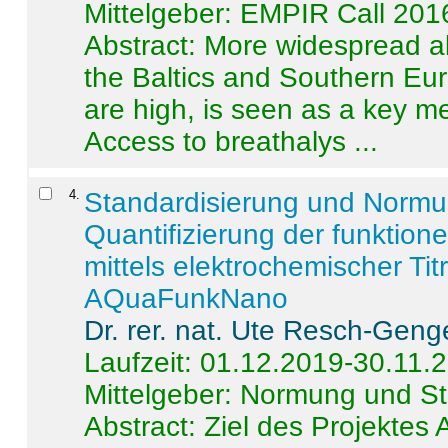
Mittelgeber: EMPIR Call 201
Abstract:
More widespread alc
the Baltics and Southern Eur
are high, is seen as a key m
Access to breathalys ...
4
.
Standardisierung und Norm
Quantifizierung der funktion
mittels elektrochemischer Ti
AQuaFunkNano
Dr. rer. nat. Ute Resch-Geng
Laufzeit: 01.12.2019-30.11.
Mittelgeber: Normung und St
Abstract:
Ziel des Projektes