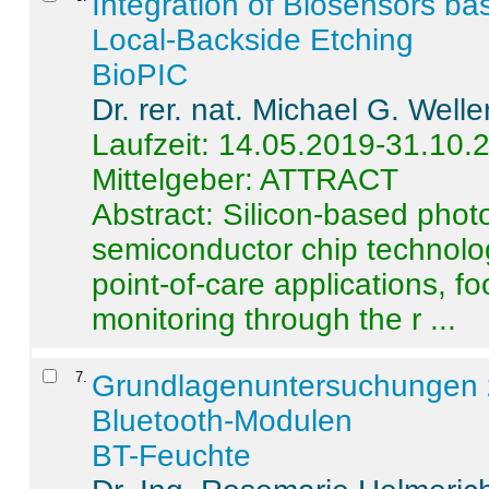
Integration of Biosensors ba
Local-Backside Etching
BioPIC
Dr. rer. nat. Michael G. Welle
Laufzeit: 14.05.2019-31.10.
Mittelgeber: ATTRACT
Abstract:
Silicon-based photo
semiconductor chip technolo
point-of-care applications, f
monitoring through the r ...
7
.
Grundlagenuntersuchungen 
Bluetooth-Modulen
BT-Feuchte