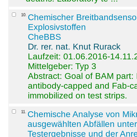
10
.
Chemischer Breitbandsenso
Explosivstoffen
CheBBS
Dr. rer. nat. Knut Rurack
Laufzeit: 01.06.2016-14.11
Mittelgeber: Typ 3
Abstract:
Goal of BAM part: 
antibody-capped and Fab-c
immobilized on test strips.
11
.
Chemische Analyse von Mik
ausgewählten Abfällen unter
Testergebnisse und der Anr