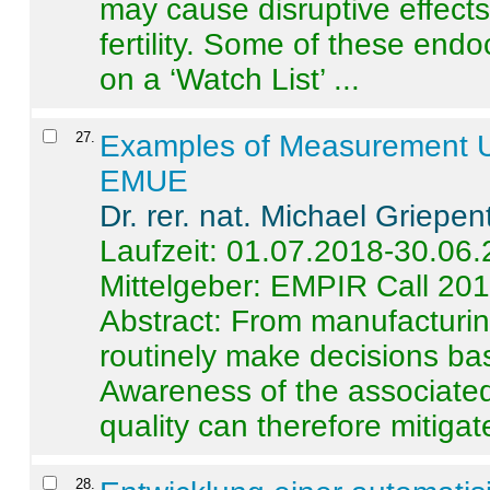
may cause disruptive effects
fertility. Some of these end
on a ‘Watch List’ ...
27
.
Examples of Measurement Un
EMUE
Dr. rer. nat. Michael Griepen
Laufzeit: 01.07.2018-30.06
Mittelgeber: EMPIR Call 20
Abstract:
From manufacturing
routinely make decisions b
Awareness of the associated
quality can therefore mitigate 
28
.