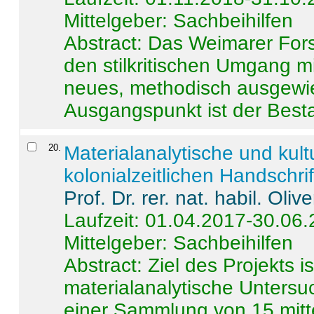
Mittelgeber: Sachbeihilfen
Abstract:
Das Weimarer Forsc
den stilkritischen Umgang m
neues, methodisch ausgewi
Ausgangspunkt ist der Besta
20
.
Materialanalytische und kul
kolonialzeitlichen Handschri
Prof. Dr. rer. nat. habil. Oli
Laufzeit: 01.04.2017-30.06
Mittelgeber: Sachbeihilfen
Abstract:
Ziel des Projekts i
materialanalytische Unters
einer Sammlung von 15 mitt