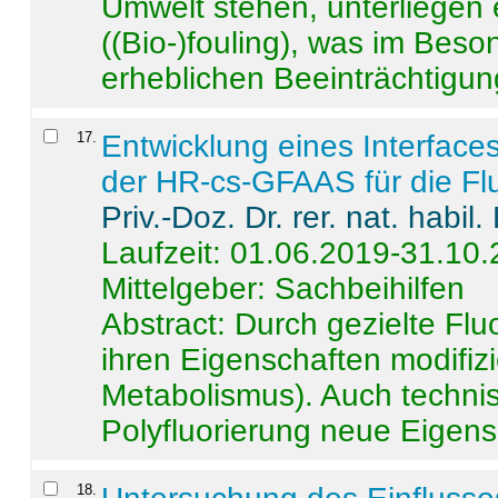
Umwelt stehen, unterliege
((Bio-)fouling), was im Beson
erheblichen Beeinträchtigung
17
.
Entwicklung eines Interface
der HR-cs-GFAAS für die Flu
Priv.-Doz. Dr. rer. nat. habi
Laufzeit: 01.06.2019-31.10
Mittelgeber: Sachbeihilfen
Abstract:
Durch gezielte Flu
ihren Eigenschaften modifizi
Metabolismus). Auch techni
Polyfluorierung neue Eigensc
18
.