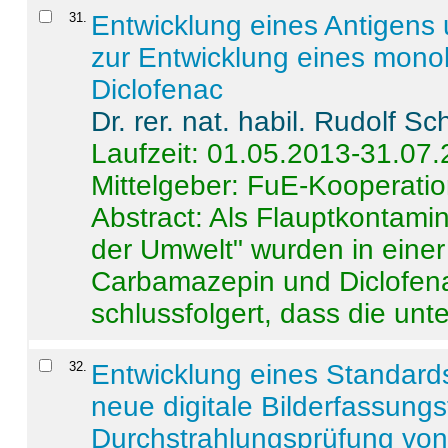
31
.
Entwicklung eines Antigens
zur Entwicklung eines monok
Diclofenac
Dr. rer. nat. habil. Rudolf S
Laufzeit: 01.05.2013-31.07
Mittelgeber: FuE-Kooperatio
Abstract:
Als Flauptkontamin
der Umwelt" wurden in ein
Carbamazepin und Diclofena
schlussfolgert, dass die unter
32
.
Entwicklung eines Standards
neue digitale Bilderfassungs
Durchstrahlungsprüfung vo