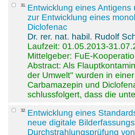
31
.
Entwicklung eines Antigens
zur Entwicklung eines monok
Diclofenac
Dr. rer. nat. habil. Rudolf S
Laufzeit: 01.05.2013-31.07
Mittelgeber: FuE-Kooperatio
Abstract:
Als Flauptkontamin
der Umwelt" wurden in ein
Carbamazepin und Diclofena
schlussfolgert, dass die unter
32
.
Entwicklung eines Standards
neue digitale Bilderfassungs
Durchstrahlungsprüfung vo