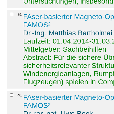
Untersuchungen, insbesonde
39
.
FAser-basierter Magneto-Op
FAMOS²
Dr.-Ing. Matthias Bartholmai
Laufzeit: 01.04.2014-31.03
Mittelgeber: Sachbeihilfen
Abstract:
Für die sichere Ü
sicherheitsrelevanter Strukt
Windenergieanlagen, Rumpf-
Flugzeugen) spielen in Compo
40
.
FAser-basierter Magneto-Op
FAMOS²
Dr. rer. nat. Uwe Beck