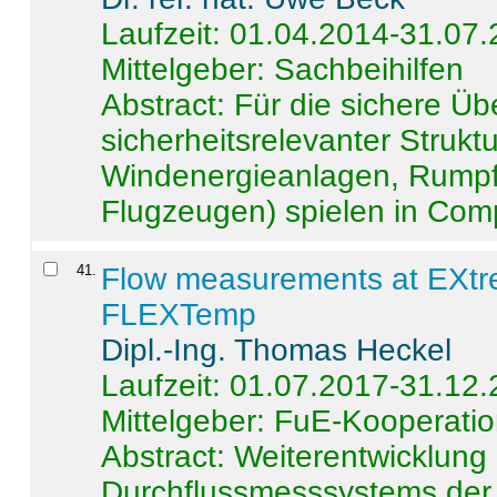
Laufzeit: 01.04.2014-31.07
Mittelgeber: Sachbeihilfen
Abstract:
Für die sichere Ü
sicherheitsrelevanter Strukt
Windenergieanlagen, Rumpf-
Flugzeugen) spielen in Compo
41
.
Flow measurements at EXtr
FLEXTemp
Dipl.-Ing. Thomas Heckel
Laufzeit: 01.07.2017-31.12
Mittelgeber: FuE-Kooperatio
Abstract:
Weiterentwicklun
Durchflussmesssystems der 