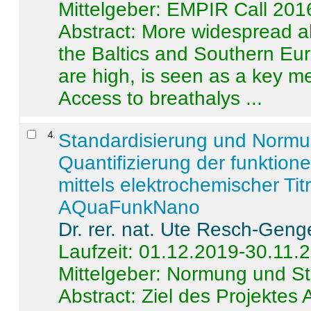
Mittelgeber: EMPIR Call 201
Abstract:
More widespread alc
the Baltics and Southern Eur
are high, is seen as a key m
Access to breathalys ...
4
.
Standardisierung und Norm
Quantifizierung der funktion
mittels elektrochemischer Ti
AQuaFunkNano
Dr. rer. nat. Ute Resch-Geng
Laufzeit: 01.12.2019-30.11.
Mittelgeber: Normung und St
Abstract:
Ziel des Projektes