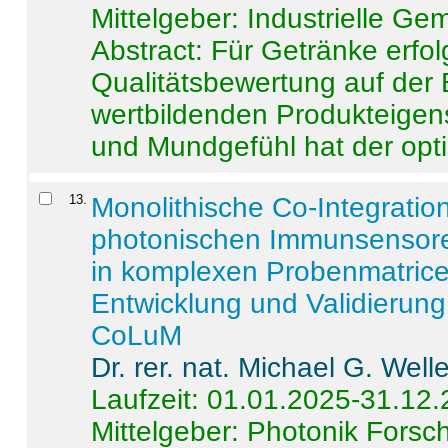
Mittelgeber: Industrielle G
Abstract:
Für Getränke erfol
Qualitätsbewertung auf der
wertbildenden Produkteige
und Mundgefühl hat der opti
13
.
Monolithische Co-Integrati
photonischen Immunsensore
in komplexen Probenmatrice
Entwicklung und Validieru
CoLuM
Dr. rer. nat. Michael G. Welle
Laufzeit: 01.01.2025-31.12
Mittelgeber: Photonik Fors