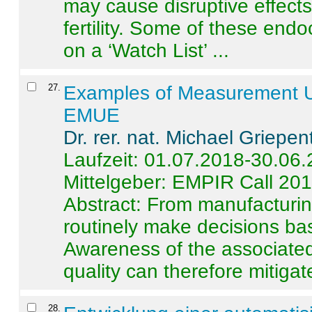
may cause disruptive effects
fertility. Some of these end
on a ‘Watch List’ ...
27
.
Examples of Measurement Un
EMUE
Dr. rer. nat. Michael Griepen
Laufzeit: 01.07.2018-30.06
Mittelgeber: EMPIR Call 20
Abstract:
From manufacturing
routinely make decisions b
Awareness of the associated
quality can therefore mitigate 
28
.