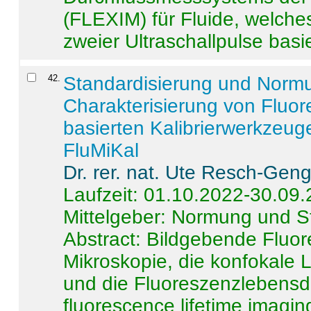
(FLEXIM) für Fluide, welche
zweier Ultraschallpulse basie
42
.
Standardisierung und Norm
Charakterisierung von Fluo
basierten Kalibrierwerkzeug
FluMiKal
Dr. rer. nat. Ute Resch-Gen
Laufzeit: 01.10.2022-30.09
Mittelgeber: Normung und S
Abstract:
Bildgebende Fluore
Mikroskopie, die konfokale
und die Fluoreszenzlebensd
fluorescence lifetime imaging