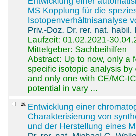
Entwicklung einer automatisi
MS Kopplung für die spezies
Isotopenverhältnisanalyse 
Priv.-Doz. Dr. rer. nat. habi
Laufzeit: 01.02.2021-30.04
Mittelgeber: Sachbeihilfen
Abstract:
Up to now, only a 
specific isotopic analysis 
and only one with CE/MC-ICP
potential in vary ...
29
.
Entwicklung einer chromat
Charakterisierung von synt
und der Herstellung eines M
Dr. rer. nat. Michael G. Welle