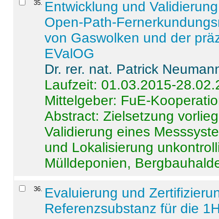
35
.
Entwicklung und Validierung 
Open-Path-Fernerkundungsm
von Gaswolken und der präz
EValOG
Dr. rer. nat. Patrick Neuman
Laufzeit: 01.03.2015-28.02
Mittelgeber: FuE-Kooperatio
Abstract:
Zielsetzung vorlie
Validierung eines Messsyst
und Lokalisierung unkontrol
Mülldeponien, Bergbauhalde
36
.
Evaluierung und Zertifizier
Referenzsubstanz für die 