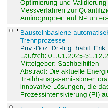
Optimierung und Validierun
Messverfahren zur Quantifiz
Aminogruppen auf NP untersch
5
.
Bausteinbasierte automatisc
Trennprozesse
Priv.-Doz. Dr.-Ing. habil. Eri
Laufzeit: 01.01.2025-31.12.
Mittelgeber: Sachbeihilfen
Abstract:
Die aktuelle Energi
Treibhausgasemissionen dras
innovative Lösungen, die das
Prozessintensivierung (PI) a
6
.