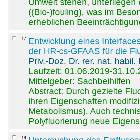
Umwelt stehen, unterliege
((Bio-)fouling), was im Beson
erheblichen Beeinträchtigung
17
.
Entwicklung eines Interface
der HR-cs-GFAAS für die Flu
Priv.-Doz. Dr. rer. nat. habi
Laufzeit: 01.06.2019-31.10
Mittelgeber: Sachbeihilfen
Abstract:
Durch gezielte Flu
ihren Eigenschaften modifizi
Metabolismus). Auch techni
Polyfluorierung neue Eigensc
18
.