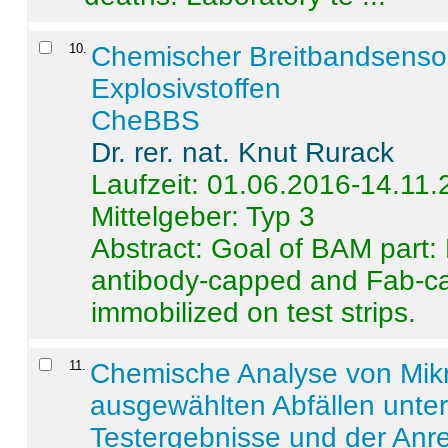
10
.
Chemischer Breitbandsenso
Explosivstoffen
CheBBS
Dr. rer. nat. Knut Rurack
Laufzeit: 01.06.2016-14.11
Mittelgeber: Typ 3
Abstract:
Goal of BAM part: 
antibody-capped and Fab-c
immobilized on test strips.
11
.
Chemische Analyse von Mik
ausgewählten Abfällen unter
Testergebnisse und der Anr