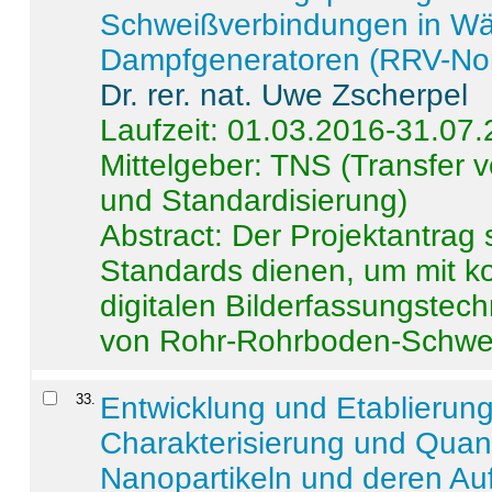
Schweißverbindungen in W
Dampfgeneratoren (RRV-No
Dr. rer. nat. Uwe Zscherpel
Laufzeit: 01.03.2016-31.07
Mittelgeber: TNS (Transfer
und Standardisierung)
Abstract:
Der Projektantrag 
Standards dienen, um mit k
digitalen Bilderfassungstec
von Rohr-Rohrboden-Schwei
33
.
Entwicklung und Etablierun
Charakterisierung und Quant
Nanopartikeln und deren Au