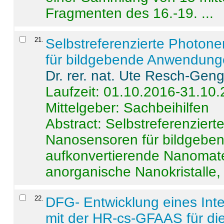
Fragmenten des 16.-19. ...
21
.
Selbstreferenzierte Photon
für bildgebende Anwendun
Dr. rer. nat. Ute Resch-Gen
Laufzeit: 01.10.2016-31.10
Mittelgeber: Sachbeihilfen
Abstract:
Selbstreferenzier
Nanosensoren für bildgeb
aufkonvertierende Nanomate
anorganische Nanokristalle, 
22
.
DFG- Entwicklung eines Int
mit der HR-cs-GFAAS für die