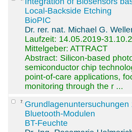
Integration of Biosensors ba
Local-Backside Etching
BioPIC
Dr. rer. nat. Michael G. Welle
Laufzeit: 14.05.2019-31.10.
Mittelgeber: ATTRACT
Abstract:
Silicon-based photo
semiconductor chip technolo
point-of-care applications, f
monitoring through the r ...
7
.
Grundlagenuntersuchungen 
Bluetooth-Modulen
BT-Feuchte