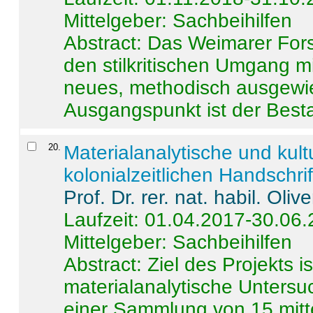
Mittelgeber: Sachbeihilfen
Abstract:
Das Weimarer Forsc
den stilkritischen Umgang m
neues, methodisch ausgewi
Ausgangspunkt ist der Besta
20
.
Materialanalytische und kul
kolonialzeitlichen Handschri
Prof. Dr. rer. nat. habil. Oli
Laufzeit: 01.04.2017-30.06
Mittelgeber: Sachbeihilfen
Abstract:
Ziel des Projekts i
materialanalytische Unters
einer Sammlung von 15 mitt