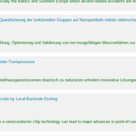
pecially the Baltics and Southern Europe where alcohol related accidents are 
ntifizierung der funktionellen Gruppen auf Nanopartikeln mittels elektroche
klung, Optimierung und Validierung von nor-mungsfähigen Messverfahren zur
erter Trennprozesse
Treibhausgasemissionen drastisch zu reduzieren erfordern innovative Lösungen,
rcuits by Local-Backside Etching
to a semiconductor chip technology can lead to major advances in point-of-car