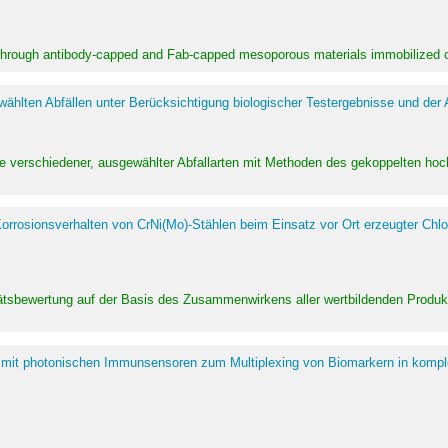
 through antibody-capped and Fab-capped mesoporous materials immobilized on
hlten Abfällen unter Berücksichtigung biologischer Testergebnisse und der
te verschiedener, ausgewählter Abfallarten mit Methoden des gekoppelten 
rrosionsverhalten von CrNi(Mo)-Stählen beim Einsatz vor Ort erzeugter Chlo
alitätsbewertung auf der Basis des Zusammenwirkens aller wertbildenden Pr
 mit photonischen Immunsensoren zum Multiplexing von Biomarkern in kompl