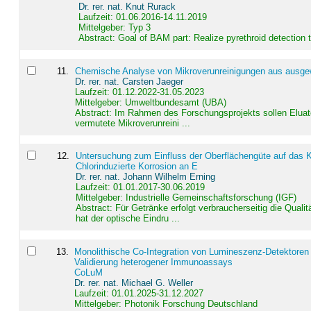
Dr. rer. nat. Knut Rurack
Laufzeit: 01.06.2016-14.11.2019
Mittelgeber: Typ 3
Abstract:
Goal of BAM part: Realize pyrethroid detection
11
.
Chemische Analyse von Mikroverunreinigungen aus ausgewä
Dr. rer. nat. Carsten Jaeger
Laufzeit: 01.12.2022-31.05.2023
Mittelgeber: Umweltbundesamt (UBA)
Abstract:
Im Rahmen des Forschungsprojekts sollen Elua
vermutete Mikroverunreini ...
12
.
Untersuchung zum Einfluss der Oberflächengüte auf das Ko
Chlorinduzierte Korrosion an E
Dr. rer. nat. Johann Wilhelm Erning
Laufzeit: 01.01.2017-30.06.2019
Mittelgeber: Industrielle Gemeinschaftsforschung (IGF)
Abstract:
Für Getränke erfolgt verbraucherseitig die Qu
hat der optische Eindru ...
13
.
Monolithische Co-Integration von Lumineszenz-Detektoren
Validierung heterogener Immunoassays
CoLuM
Dr. rer. nat. Michael G. Weller
Laufzeit: 01.01.2025-31.12.2027
Mittelgeber: Photonik Forschung Deutschland