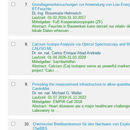
7
.
Grundlagenuntersuchungen zur Anwendung von Low Energ
BT-Feuchte
Dr.-Ing. Rosemarie Helmerich
Laufzeit: 01.02.2016-31.10.2017
Mittelgeber: FuE-Kooperationsprojekt (ZF)
Abstract:
Feuchte in Bauwerken kann derzeit nur relativ 
lokale Daten erfassen ...
8
.
Calcium Isotope Analysis via Optical Spectroscopy and M
CALISO-ML
Dr. rer. nat. Carlos Enrique Abad Andrade
Laufzeit: 01.04.2026-31.03.2029
Mittelgeber: Sachbeihilfen
Abstract:
Calcium (Ca) isotopes serve as powerful markers
project “Calci ...
9
.
Providing the measurement infrastructure to allow quantit
CardioMet
Dr. rer. nat. Michael G. Weller
Laufzeit: 01.07.2019-31.12.2022
Mittelgeber: EMPIR Call 2018
Abstract:
Heart diseases are a major healthcare challenge 
Laboratory te ...
10
.
Chemischer Breitbandsensor für den Nachweis von Explos
CheBBS