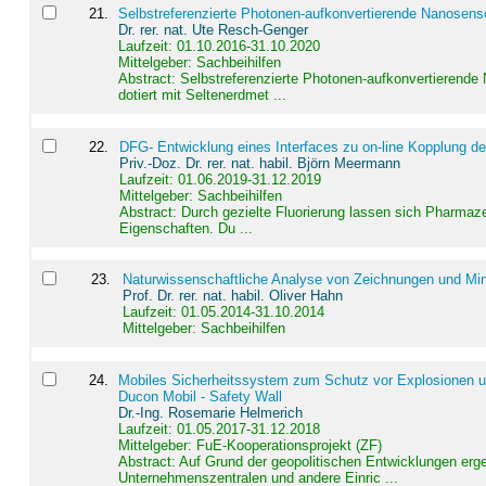
21
.
Selbstreferenzierte Photonen-aufkonvertierende Nanosen
Dr. rer. nat. Ute Resch-Genger
Laufzeit: 01.10.2016-31.10.2020
Mittelgeber: Sachbeihilfen
Abstract:
Selbstreferenzierte Photonen-aufkonvertierende
dotiert mit Seltenerdmet ...
22
.
DFG- Entwicklung eines Interfaces zu on-line Kopplung d
Priv.-Doz. Dr. rer. nat. habil. Björn Meermann
Laufzeit: 01.06.2019-31.12.2019
Mittelgeber: Sachbeihilfen
Abstract:
Durch gezielte Fluorierung lassen sich Pharmaze
Eigenschaften. Du ...
23
.
Naturwissenschaftliche Analyse von Zeichnungen und Min
Prof. Dr. rer. nat. habil. Oliver Hahn
Laufzeit: 01.05.2014-31.10.2014
Mittelgeber: Sachbeihilfen
24
.
Mobiles Sicherheitssystem zum Schutz vor Explosionen un
Ducon Mobil - Safety Wall
Dr.-Ing. Rosemarie Helmerich
Laufzeit: 01.05.2017-31.12.2018
Mittelgeber: FuE-Kooperationsprojekt (ZF)
Abstract:
Auf Grund der geopolitischen Entwicklungen erg
Unternehmenszentralen und andere Einric ...