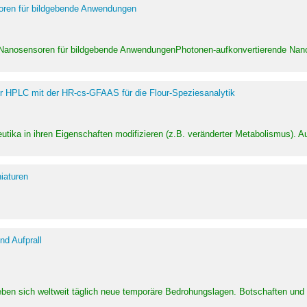
soren für bildgebende Anwendungen
 Nanosensoren für bildgebende AnwendungenPhotonen-aufkonvertierende Nanom
er HPLC mit der HR-cs-GFAAS für die Flour-Speziesanalytik
utika in ihren Eigenschaften modifizieren (z.B. veränderter Metabolismus). A
iaturen
d Aufprall
eben sich weltweit täglich neue temporäre Bedrohungslagen. Botschaften un