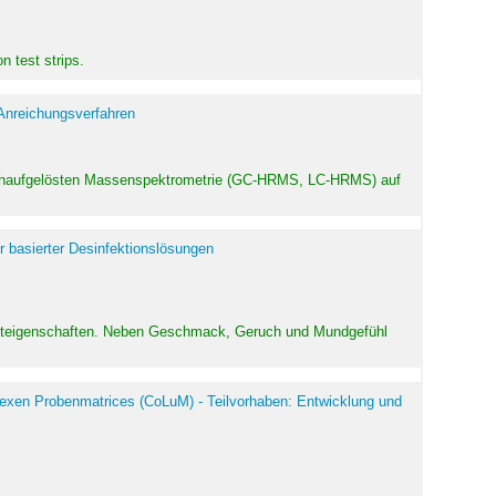
 test strips.
 Anreichungsverfahren
hochaufgelösten Massenspektrometrie (GC-HRMS, LC-HRMS) auf
r basierter Desinfektionslösungen
odukteigenschaften. Neben Geschmack, Geruch und Mundgefühl
exen Probenmatrices (CoLuM) - Teilvorhaben: Entwicklung und