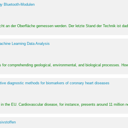
y Bluetooth-Modulen
dicht an der Oberfläche gemessen werden. Der letzte Stand der Technik ist d
achine Learning Data Analysis
 for comprehending geological, environmental, and biological processes. How
ative diagnostic methods for biomarkers of coronary heart diseases
in the EU. Cardiovascular disease, for instance, presents around 11 million n
ivstoffen