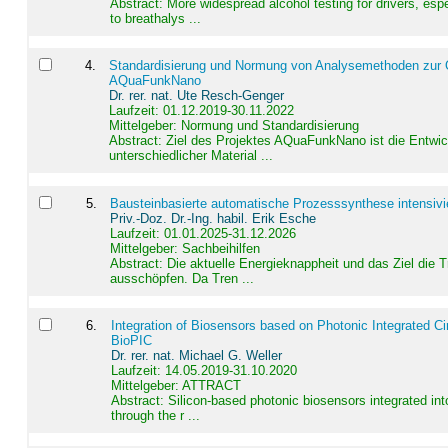
Abstract:
More widespread alcohol testing for drivers, es
to breathalys ...
4
.
Standardisierung und Normung von Analysemethoden zur Qua
AQuaFunkNano
Dr. rer. nat. Ute Resch-Genger
Laufzeit: 01.12.2019-30.11.2022
Mittelgeber: Normung und Standardisierung
Abstract:
Ziel des Projektes AQuaFunkNano ist die Entwic
unterschiedlicher Material ...
5
.
Bausteinbasierte automatische Prozesssynthese intensivi
Priv.-Doz. Dr.-Ing. habil. Erik Esche
Laufzeit: 01.01.2025-31.12.2026
Mittelgeber: Sachbeihilfen
Abstract:
Die aktuelle Energieknappheit und das Ziel die 
ausschöpfen. Da Tren ...
6
.
Integration of Biosensors based on Photonic Integrated Ci
BioPIC
Dr. rer. nat. Michael G. Weller
Laufzeit: 14.05.2019-31.10.2020
Mittelgeber: ATTRACT
Abstract:
Silicon-based photonic biosensors integrated in
through the r ...