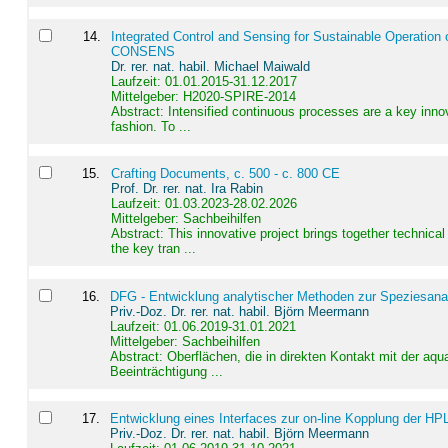
14
.
Integrated Control and Sensing for Sustainable Operation 
CONSENS
Dr. rer. nat. habil. Michael Maiwald
Laufzeit: 01.01.2015-31.12.2017
Mittelgeber: H2020-SPIRE-2014
Abstract:
Intensified continuous processes are a key innov
fashion. To ...
15
.
Crafting Documents, c. 500 - c. 800 CE
Prof. Dr. rer. nat. Ira Rabin
Laufzeit: 01.03.2023-28.02.2026
Mittelgeber: Sachbeihilfen
Abstract:
This innovative project brings together technica
the key tran ...
16
.
DFG - Entwicklung analytischer Methoden zur Speziesanal
Priv.-Doz. Dr. rer. nat. habil. Björn Meermann
Laufzeit: 01.06.2019-31.01.2021
Mittelgeber: Sachbeihilfen
Abstract:
Oberflächen, die in direkten Kontakt mit der aq
Beeinträchtigung ...
17
.
Entwicklung eines Interfaces zur on-line Kopplung der HP
Priv.-Doz. Dr. rer. nat. habil. Björn Meermann