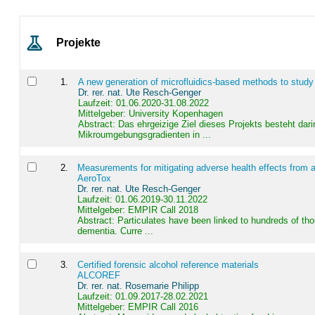
Projekte
1
.
A new generation of microfluidics-based methods to study
Dr. rer. nat. Ute Resch-Genger
Laufzeit: 01.06.2020-31.08.2022
Mittelgeber: University Kopenhagen
Abstract:
Das ehrgeizige Ziel dieses Projekts besteht dari
Mikroumgebungsgradienten in ...
2
.
Measurements for mitigating adverse health effects from a
AeroTox
Dr. rer. nat. Ute Resch-Genger
Laufzeit: 01.06.2019-30.11.2022
Mittelgeber: EMPIR Call 2018
Abstract:
Particulates have been linked to hundreds of th
dementia. Curre ...
3
.
Certified forensic alcohol reference materials
ALCOREF
Dr. rer. nat. Rosemarie Philipp
Laufzeit: 01.09.2017-28.02.2021
Mittelgeber: EMPIR Call 2016