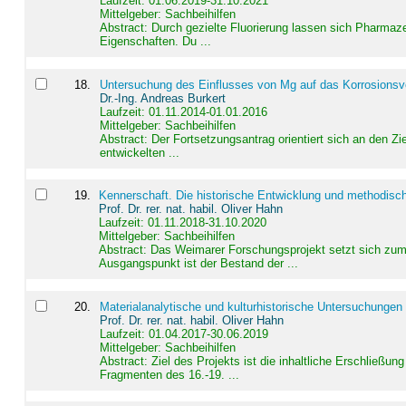
Laufzeit: 01.06.2019-31.10.2021
Mittelgeber: Sachbeihilfen
Abstract:
Durch gezielte Fluorierung lassen sich Pharmaze
Eigenschaften. Du ...
18
.
Untersuchung des Einflusses von Mg auf das Korrosionsver
Dr.-Ing. Andreas Burkert
Laufzeit: 01.11.2014-01.01.2016
Mittelgeber: Sachbeihilfen
Abstract:
Der Fortsetzungsantrag orientiert sich an den Z
entwickelten ...
19
.
Kennerschaft. Die historische Entwicklung und methodisc
Prof. Dr. rer. nat. habil. Oliver Hahn
Laufzeit: 01.11.2018-31.10.2020
Mittelgeber: Sachbeihilfen
Abstract:
Das Weimarer Forschungsprojekt setzt sich zum 
Ausgangspunkt ist der Bestand der ...
20
.
Materialanalytische und kulturhistorische Untersuchungen 
Prof. Dr. rer. nat. habil. Oliver Hahn
Laufzeit: 01.04.2017-30.06.2019
Mittelgeber: Sachbeihilfen
Abstract:
Ziel des Projekts ist die inhaltliche Erschließ
Fragmenten des 16.-19. ...