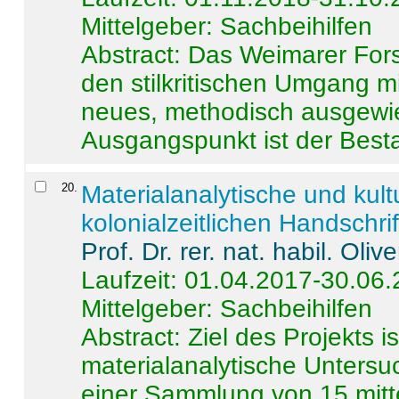
Mittelgeber: Sachbeihilfen
Abstract:
Das Weimarer Forsc
den stilkritischen Umgang m
neues, methodisch ausgewi
Ausgangspunkt ist der Besta
20
.
Materialanalytische und kul
kolonialzeitlichen Handschri
Prof. Dr. rer. nat. habil. Oli
Laufzeit: 01.04.2017-30.06
Mittelgeber: Sachbeihilfen
Abstract:
Ziel des Projekts i
materialanalytische Unters
einer Sammlung von 15 mitt