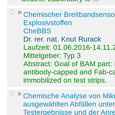
10
.
Chemischer Breitbandsenso
Explosivstoffen
CheBBS
Dr. rer. nat. Knut Rurack
Laufzeit: 01.06.2016-14.11
Mittelgeber: Typ 3
Abstract:
Goal of BAM part: 
antibody-capped and Fab-c
immobilized on test strips.
11
.
Chemische Analyse von Mik
ausgewählten Abfällen unter
Testergebnisse und der Anr