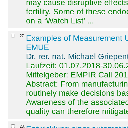
may cause disruptive effects
fertility. Some of these end
on a ‘Watch List’ ...
27
.
Examples of Measurement Un
EMUE
Dr. rer. nat. Michael Griepen
Laufzeit: 01.07.2018-30.06
Mittelgeber: EMPIR Call 20
Abstract:
From manufacturing
routinely make decisions b
Awareness of the associated
quality can therefore mitigate 
28
.