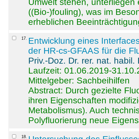
Umwelt stehen, unterliege
((Bio-)fouling), was im Beson
erheblichen Beeinträchtigung
17
.
Entwicklung eines Interface
der HR-cs-GFAAS für die Flu
Priv.-Doz. Dr. rer. nat. habi
Laufzeit: 01.06.2019-31.10
Mittelgeber: Sachbeihilfen
Abstract:
Durch gezielte Flu
ihren Eigenschaften modifizi
Metabolismus). Auch techni
Polyfluorierung neue Eigensc
18
.