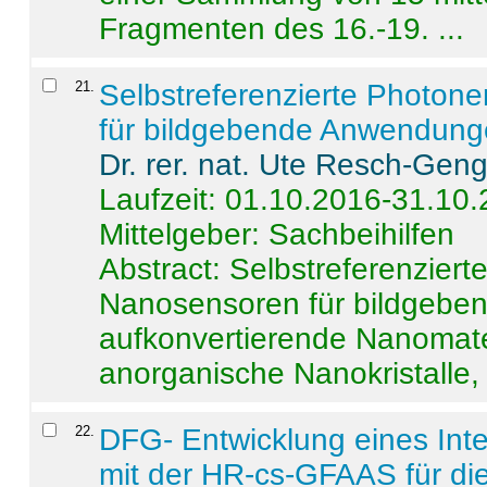
Fragmenten des 16.-19. ...
21
.
Selbstreferenzierte Photon
für bildgebende Anwendun
Dr. rer. nat. Ute Resch-Gen
Laufzeit: 01.10.2016-31.10
Mittelgeber: Sachbeihilfen
Abstract:
Selbstreferenzier
Nanosensoren für bildgeb
aufkonvertierende Nanomate
anorganische Nanokristalle, 
22
.
DFG- Entwicklung eines Int
mit der HR-cs-GFAAS für die