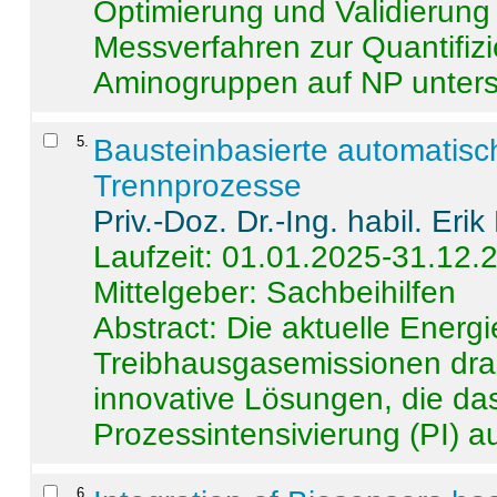
Optimierung und Validierun
Messverfahren zur Quantifiz
Aminogruppen auf NP untersch
5
.
Bausteinbasierte automatisc
Trennprozesse
Priv.-Doz. Dr.-Ing. habil. Eri
Laufzeit: 01.01.2025-31.12.
Mittelgeber: Sachbeihilfen
Abstract:
Die aktuelle Energi
Treibhausgasemissionen dras
innovative Lösungen, die das
Prozessintensivierung (PI) a
6
.