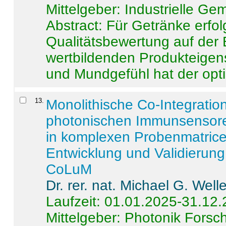
Mittelgeber: Industrielle G
Abstract:
Für Getränke erfol
Qualitätsbewertung auf der
wertbildenden Produkteige
und Mundgefühl hat der opti
13
.
Monolithische Co-Integrati
photonischen Immunsensore
in komplexen Probenmatrice
Entwicklung und Validieru
CoLuM
Dr. rer. nat. Michael G. Welle
Laufzeit: 01.01.2025-31.12
Mittelgeber: Photonik Fors