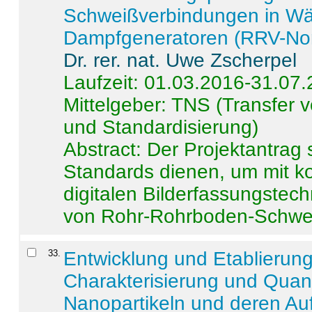
Schweißverbindungen in W
Dampfgeneratoren (RRV-No
Dr. rer. nat. Uwe Zscherpel
Laufzeit: 01.03.2016-31.07
Mittelgeber: TNS (Transfer
und Standardisierung)
Abstract:
Der Projektantrag 
Standards dienen, um mit k
digitalen Bilderfassungstec
von Rohr-Rohrboden-Schwei
33
.
Entwicklung und Etablierun
Charakterisierung und Quant
Nanopartikeln und deren Au