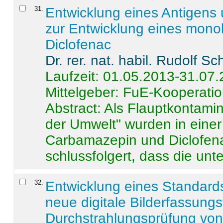
31
.
Entwicklung eines Antigens
zur Entwicklung eines monok
Diclofenac
Dr. rer. nat. habil. Rudolf S
Laufzeit: 01.05.2013-31.07
Mittelgeber: FuE-Kooperatio
Abstract:
Als Flauptkontamin
der Umwelt" wurden in ein
Carbamazepin und Diclofena
schlussfolgert, dass die unter
32
.
Entwicklung eines Standards
neue digitale Bilderfassungs
Durchstrahlungsprüfung vo