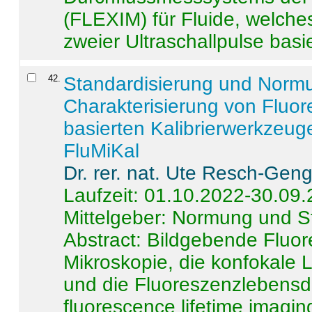
(FLEXIM) für Fluide, welche
zweier Ultraschallpulse basie
42
.
Standardisierung und Norm
Charakterisierung von Fluo
basierten Kalibrierwerkzeug
FluMiKal
Dr. rer. nat. Ute Resch-Gen
Laufzeit: 01.10.2022-30.09
Mittelgeber: Normung und S
Abstract:
Bildgebende Fluore
Mikroskopie, die konfokale
und die Fluoreszenzlebensd
fluorescence lifetime imaging