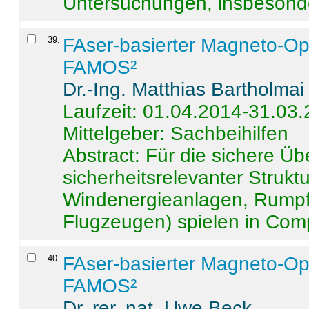
Untersuchungen, insbesonde
39
.
FAser-basierter Magneto-Op
FAMOS²
Dr.-Ing. Matthias Bartholmai
Laufzeit: 01.04.2014-31.03
Mittelgeber: Sachbeihilfen
Abstract:
Für die sichere Ü
sicherheitsrelevanter Strukt
Windenergieanlagen, Rumpf-
Flugzeugen) spielen in Compo
40
.
FAser-basierter Magneto-Op
FAMOS²
Dr. rer. nat. Uwe Beck