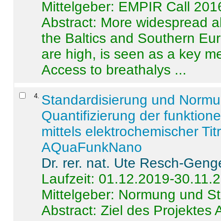
Mittelgeber: EMPIR Call 201
Abstract:
More widespread alc
the Baltics and Southern Eur
are high, is seen as a key m
Access to breathalys ...
4
.
Standardisierung und Norm
Quantifizierung der funktion
mittels elektrochemischer Ti
AQuaFunkNano
Dr. rer. nat. Ute Resch-Geng
Laufzeit: 01.12.2019-30.11.
Mittelgeber: Normung und St
Abstract:
Ziel des Projektes