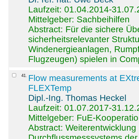
Laufzeit: 01.04.2014-31.07
Mittelgeber: Sachbeihilfen
Abstract:
Für die sichere Ü
sicherheitsrelevanter Strukt
Windenergieanlagen, Rumpf-
Flugzeugen) spielen in Compo
41
.
Flow measurements at EXtr
FLEXTemp
Dipl.-Ing. Thomas Heckel
Laufzeit: 01.07.2017-31.12
Mittelgeber: FuE-Kooperatio
Abstract:
Weiterentwicklun
Durchflussmesssystems der 