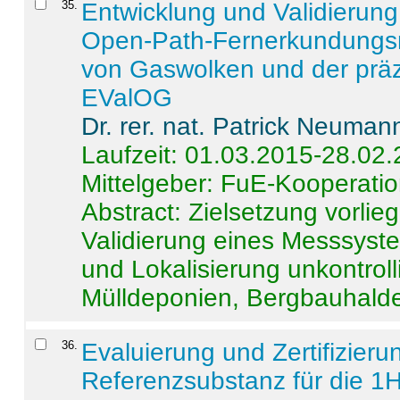
35
.
Entwicklung und Validierung 
Open-Path-Fernerkundungsm
von Gaswolken und der präz
EValOG
Dr. rer. nat. Patrick Neuman
Laufzeit: 01.03.2015-28.02
Mittelgeber: FuE-Kooperatio
Abstract:
Zielsetzung vorlie
Validierung eines Messsyst
und Lokalisierung unkontrol
Mülldeponien, Bergbauhalde
36
.
Evaluierung und Zertifizier
Referenzsubstanz für die 