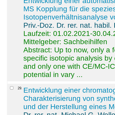
Entwicklung einer automatisi
MS Kopplung für die spezies
Isotopenverhältnisanalyse 
Priv.-Doz. Dr. rer. nat. habi
Laufzeit: 01.02.2021-30.04
Mittelgeber: Sachbeihilfen
Abstract:
Up to now, only a 
specific isotopic analysis 
and only one with CE/MC-ICP
potential in vary ...
29
.
Entwicklung einer chromat
Charakterisierung von synt
und der Herstellung eines M
Dr. rer. nat. Michael G. Welle