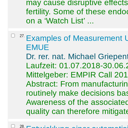
may cause disruptive effects
fertility. Some of these end
on a ‘Watch List’ ...
27
.
Examples of Measurement Un
EMUE
Dr. rer. nat. Michael Griepen
Laufzeit: 01.07.2018-30.06
Mittelgeber: EMPIR Call 20
Abstract:
From manufacturing
routinely make decisions b
Awareness of the associated
quality can therefore mitigate 
28
.