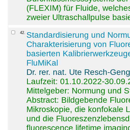
(FLEXIM) für Fluide, welche
zweier Ultraschallpulse basie
42
.
Standardisierung und Norm
Charakterisierung von Fluo
basierten Kalibrierwerkzeug
FluMiKal
Dr. rer. nat. Ute Resch-Gen
Laufzeit: 01.10.2022-30.09
Mittelgeber: Normung und S
Abstract:
Bildgebende Fluore
Mikroskopie, die konfokale
und die Fluoreszenzlebensd
fluorescence lifetime imaging