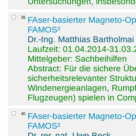
Untersuchungen, insbesonde
39
.
FAser-basierter Magneto-Op
FAMOS²
Dr.-Ing. Matthias Bartholmai
Laufzeit: 01.04.2014-31.03
Mittelgeber: Sachbeihilfen
Abstract:
Für die sichere Ü
sicherheitsrelevanter Strukt
Windenergieanlagen, Rumpf-
Flugzeugen) spielen in Compo
40
.
FAser-basierter Magneto-Op
FAMOS²
Dr. rer. nat. Uwe Beck