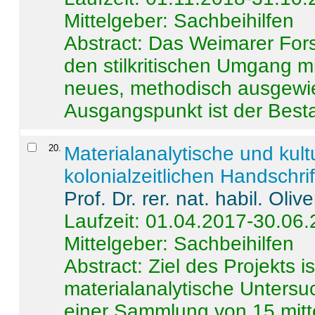
Mittelgeber: Sachbeihilfen
Abstract:
Das Weimarer Forsc
den stilkritischen Umgang m
neues, methodisch ausgewi
Ausgangspunkt ist der Besta
20
.
Materialanalytische und kul
kolonialzeitlichen Handschri
Prof. Dr. rer. nat. habil. Oli
Laufzeit: 01.04.2017-30.06
Mittelgeber: Sachbeihilfen
Abstract:
Ziel des Projekts i
materialanalytische Unters
einer Sammlung von 15 mitt