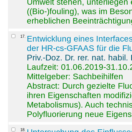
Umwelt stehen, unterliege
((Bio-)fouling), was im Beson
erheblichen Beeinträchtigung
17
.
Entwicklung eines Interface
der HR-cs-GFAAS für die Flu
Priv.-Doz. Dr. rer. nat. habi
Laufzeit: 01.06.2019-31.10
Mittelgeber: Sachbeihilfen
Abstract:
Durch gezielte Flu
ihren Eigenschaften modifizi
Metabolismus). Auch techni
Polyfluorierung neue Eigensc
18
.