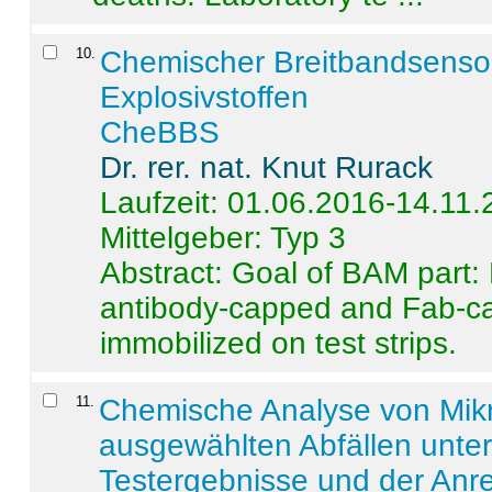
10
.
Chemischer Breitbandsenso
Explosivstoffen
CheBBS
Dr. rer. nat. Knut Rurack
Laufzeit: 01.06.2016-14.11
Mittelgeber: Typ 3
Abstract:
Goal of BAM part: 
antibody-capped and Fab-c
immobilized on test strips.
11
.
Chemische Analyse von Mik
ausgewählten Abfällen unter
Testergebnisse und der Anr