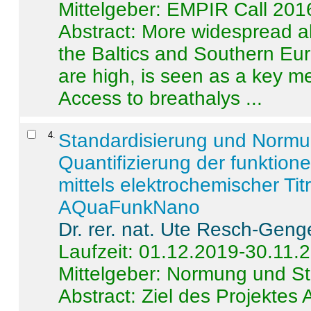
Mittelgeber: EMPIR Call 201
Abstract:
More widespread alc
the Baltics and Southern Eur
are high, is seen as a key m
Access to breathalys ...
4
.
Standardisierung und Norm
Quantifizierung der funktion
mittels elektrochemischer Ti
AQuaFunkNano
Dr. rer. nat. Ute Resch-Geng
Laufzeit: 01.12.2019-30.11.
Mittelgeber: Normung und St
Abstract:
Ziel des Projektes