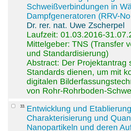
Schweißverbindungen in W
Dampfgeneratoren (RRV-No
Dr. rer. nat. Uwe Zscherpel
Laufzeit: 01.03.2016-31.07
Mittelgeber: TNS (Transfer
und Standardisierung)
Abstract:
Der Projektantrag 
Standards dienen, um mit k
digitalen Bilderfassungstec
von Rohr-Rohrboden-Schwei
33
.
Entwicklung und Etablierun
Charakterisierung und Quant
Nanopartikeln und deren Au