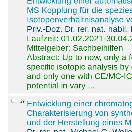
Entwicklung einer automatisi
MS Kopplung für die spezies
Isotopenverhältnisanalyse 
Priv.-Doz. Dr. rer. nat. habi
Laufzeit: 01.02.2021-30.04
Mittelgeber: Sachbeihilfen
Abstract:
Up to now, only a 
specific isotopic analysis 
and only one with CE/MC-ICP
potential in vary ...
29
.
Entwicklung einer chromat
Charakterisierung von synt
und der Herstellung eines M
Dr. rer. nat. Michael G. Welle