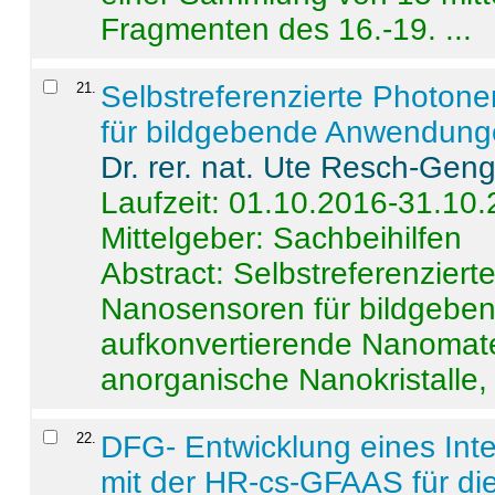
Fragmenten des 16.-19. ...
21
.
Selbstreferenzierte Photon
für bildgebende Anwendun
Dr. rer. nat. Ute Resch-Gen
Laufzeit: 01.10.2016-31.10
Mittelgeber: Sachbeihilfen
Abstract:
Selbstreferenzier
Nanosensoren für bildgeb
aufkonvertierende Nanomate
anorganische Nanokristalle, 
22
.
DFG- Entwicklung eines Int
mit der HR-cs-GFAAS für die