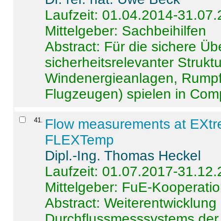
Laufzeit: 01.04.2014-31.07
Mittelgeber: Sachbeihilfen
Abstract:
Für die sichere Ü
sicherheitsrelevanter Strukt
Windenergieanlagen, Rumpf-
Flugzeugen) spielen in Compo
41
.
Flow measurements at EXtr
FLEXTemp
Dipl.-Ing. Thomas Heckel
Laufzeit: 01.07.2017-31.12
Mittelgeber: FuE-Kooperatio
Abstract:
Weiterentwicklun
Durchflussmesssystems der 