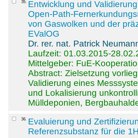
35
.
Entwicklung und Validierung 
Open-Path-Fernerkundungsm
von Gaswolken und der präz
EValOG
Dr. rer. nat. Patrick Neuman
Laufzeit: 01.03.2015-28.02
Mittelgeber: FuE-Kooperatio
Abstract:
Zielsetzung vorlie
Validierung eines Messsyst
und Lokalisierung unkontrol
Mülldeponien, Bergbauhalde
36
.
Evaluierung und Zertifizier
Referenzsubstanz für die 