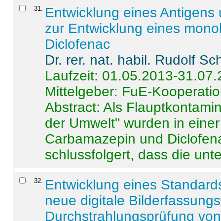
31
.
Entwicklung eines Antigens
zur Entwicklung eines monok
Diclofenac
Dr. rer. nat. habil. Rudolf S
Laufzeit: 01.05.2013-31.07
Mittelgeber: FuE-Kooperatio
Abstract:
Als Flauptkontamin
der Umwelt" wurden in ein
Carbamazepin und Diclofena
schlussfolgert, dass die unter
32
.
Entwicklung eines Standards
neue digitale Bilderfassungs
Durchstrahlungsprüfung vo