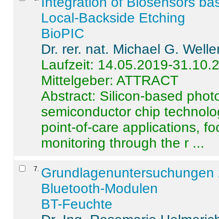
Integration of Biosensors ba
Local-Backside Etching
BioPIC
Dr. rer. nat. Michael G. Welle
Laufzeit: 14.05.2019-31.10.
Mittelgeber: ATTRACT
Abstract:
Silicon-based photo
semiconductor chip technolo
point-of-care applications, f
monitoring through the r ...
7
.
Grundlagenuntersuchungen 
Bluetooth-Modulen
BT-Feuchte