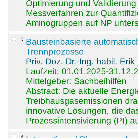
Optimierung und Validierun
Messverfahren zur Quantifiz
Aminogruppen auf NP untersch
5
.
Bausteinbasierte automatisc
Trennprozesse
Priv.-Doz. Dr.-Ing. habil. Eri
Laufzeit: 01.01.2025-31.12.
Mittelgeber: Sachbeihilfen
Abstract:
Die aktuelle Energi
Treibhausgasemissionen dras
innovative Lösungen, die das
Prozessintensivierung (PI) a
6
.