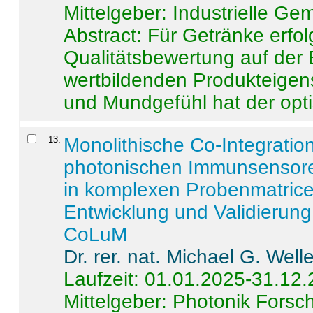
Mittelgeber: Industrielle G
Abstract:
Für Getränke erfol
Qualitätsbewertung auf der
wertbildenden Produkteige
und Mundgefühl hat der opti
13
.
Monolithische Co-Integrati
photonischen Immunsensore
in komplexen Probenmatrice
Entwicklung und Validieru
CoLuM
Dr. rer. nat. Michael G. Welle
Laufzeit: 01.01.2025-31.12
Mittelgeber: Photonik Fors