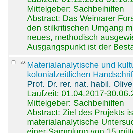
Mittelgeber: Sachbeihilfen
Abstract:
Das Weimarer Forsc
den stilkritischen Umgang m
neues, methodisch ausgewi
Ausgangspunkt ist der Besta
20
.
Materialanalytische und kul
kolonialzeitlichen Handschri
Prof. Dr. rer. nat. habil. Oli
Laufzeit: 01.04.2017-30.06
Mittelgeber: Sachbeihilfen
Abstract:
Ziel des Projekts i
materialanalytische Unters
einer Sammlung von 15 mitt