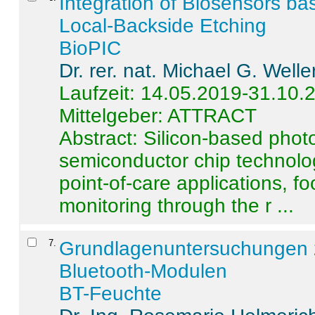
Integration of Biosensors ba
Local-Backside Etching
BioPIC
Dr. rer. nat. Michael G. Welle
Laufzeit: 14.05.2019-31.10.
Mittelgeber: ATTRACT
Abstract:
Silicon-based photo
semiconductor chip technolo
point-of-care applications, f
monitoring through the r ...
7
.
Grundlagenuntersuchungen 
Bluetooth-Modulen
BT-Feuchte