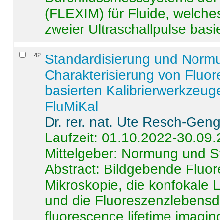
(FLEXIM) für Fluide, welche
zweier Ultraschallpulse basie
42
.
Standardisierung und Norm
Charakterisierung von Fluo
basierten Kalibrierwerkzeug
FluMiKal
Dr. rer. nat. Ute Resch-Gen
Laufzeit: 01.10.2022-30.09
Mittelgeber: Normung und S
Abstract:
Bildgebende Fluore
Mikroskopie, die konfokale
und die Fluoreszenzlebensd
fluorescence lifetime imaging