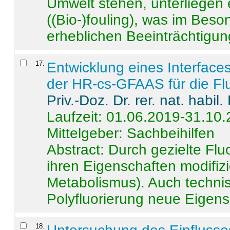
Umwelt stehen, unterliege
((Bio-)fouling), was im Beson
erheblichen Beeinträchtigung
17
.
Entwicklung eines Interface
der HR-cs-GFAAS für die Flu
Priv.-Doz. Dr. rer. nat. habi
Laufzeit: 01.06.2019-31.10
Mittelgeber: Sachbeihilfen
Abstract:
Durch gezielte Flu
ihren Eigenschaften modifizi
Metabolismus). Auch techni
Polyfluorierung neue Eigensc
18
.