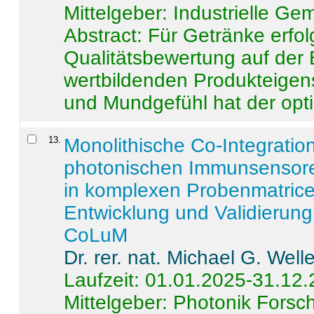
Mittelgeber: Industrielle G
Abstract:
Für Getränke erfol
Qualitätsbewertung auf der
wertbildenden Produkteige
und Mundgefühl hat der opti
13
.
Monolithische Co-Integrati
photonischen Immunsensore
in komplexen Probenmatrice
Entwicklung und Validieru
CoLuM
Dr. rer. nat. Michael G. Welle
Laufzeit: 01.01.2025-31.12
Mittelgeber: Photonik Fors