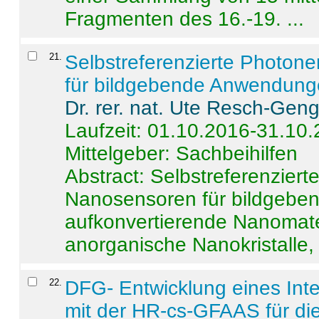
Fragmenten des 16.-19. ...
21
.
Selbstreferenzierte Photon
für bildgebende Anwendun
Dr. rer. nat. Ute Resch-Gen
Laufzeit: 01.10.2016-31.10
Mittelgeber: Sachbeihilfen
Abstract:
Selbstreferenzier
Nanosensoren für bildgeb
aufkonvertierende Nanomate
anorganische Nanokristalle, 
22
.
DFG- Entwicklung eines Int
mit der HR-cs-GFAAS für die