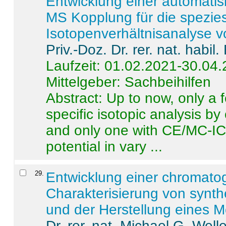
Entwicklung einer automatisi
MS Kopplung für die spezies
Isotopenverhältnisanalyse 
Priv.-Doz. Dr. rer. nat. habi
Laufzeit: 01.02.2021-30.04
Mittelgeber: Sachbeihilfen
Abstract:
Up to now, only a 
specific isotopic analysis 
and only one with CE/MC-ICP
potential in vary ...
29
.
Entwicklung einer chromat
Charakterisierung von synt
und der Herstellung eines M
Dr. rer. nat. Michael G. Welle