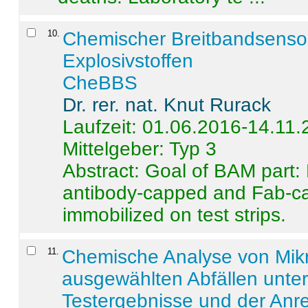
10
.
Chemischer Breitbandsenso
Explosivstoffen
CheBBS
Dr. rer. nat. Knut Rurack
Laufzeit: 01.06.2016-14.11
Mittelgeber: Typ 3
Abstract:
Goal of BAM part: 
antibody-capped and Fab-c
immobilized on test strips.
11
.
Chemische Analyse von Mik
ausgewählten Abfällen unter
Testergebnisse und der Anr