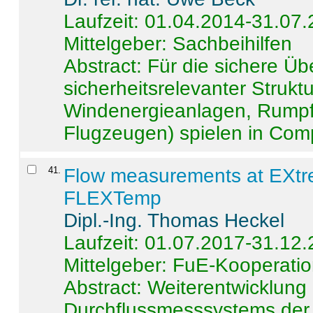
Laufzeit: 01.04.2014-31.07
Mittelgeber: Sachbeihilfen
Abstract:
Für die sichere Ü
sicherheitsrelevanter Strukt
Windenergieanlagen, Rumpf-
Flugzeugen) spielen in Compo
41
.
Flow measurements at EXtr
FLEXTemp
Dipl.-Ing. Thomas Heckel
Laufzeit: 01.07.2017-31.12
Mittelgeber: FuE-Kooperatio
Abstract:
Weiterentwicklun
Durchflussmesssystems der 