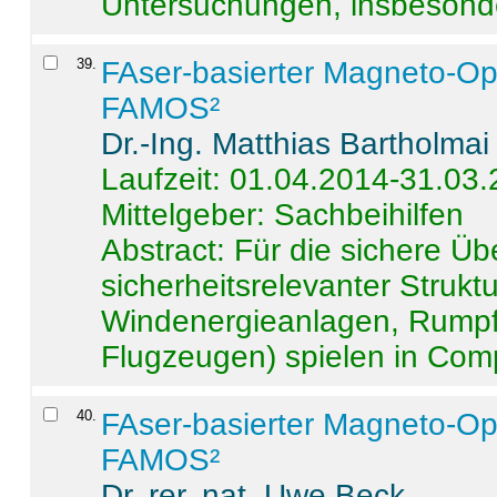
Untersuchungen, insbesonde
39
.
FAser-basierter Magneto-Op
FAMOS²
Dr.-Ing. Matthias Bartholmai
Laufzeit: 01.04.2014-31.03
Mittelgeber: Sachbeihilfen
Abstract:
Für die sichere Ü
sicherheitsrelevanter Strukt
Windenergieanlagen, Rumpf-
Flugzeugen) spielen in Compo
40
.
FAser-basierter Magneto-Op
FAMOS²
Dr. rer. nat. Uwe Beck