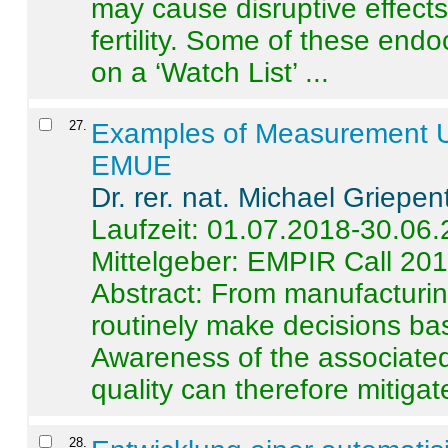
may cause disruptive effects
fertility. Some of these end
on a ‘Watch List’ ...
27
.
Examples of Measurement Un
EMUE
Dr. rer. nat. Michael Griepen
Laufzeit: 01.07.2018-30.06
Mittelgeber: EMPIR Call 20
Abstract:
From manufacturing
routinely make decisions b
Awareness of the associated
quality can therefore mitigate 
28
.