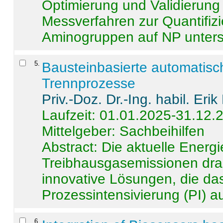
Optimierung und Validierun
Messverfahren zur Quantifiz
Aminogruppen auf NP untersch
5
.
Bausteinbasierte automatisc
Trennprozesse
Priv.-Doz. Dr.-Ing. habil. Eri
Laufzeit: 01.01.2025-31.12.
Mittelgeber: Sachbeihilfen
Abstract:
Die aktuelle Energi
Treibhausgasemissionen dras
innovative Lösungen, die das
Prozessintensivierung (PI) a
6
.