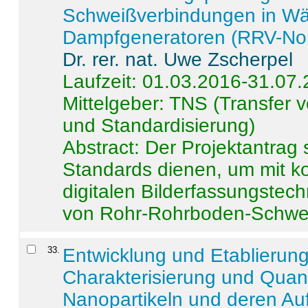
Schweißverbindungen in W
Dampfgeneratoren (RRV-No
Dr. rer. nat. Uwe Zscherpel
Laufzeit: 01.03.2016-31.07
Mittelgeber: TNS (Transfer
und Standardisierung)
Abstract:
Der Projektantrag 
Standards dienen, um mit k
digitalen Bilderfassungstec
von Rohr-Rohrboden-Schwei
33
.
Entwicklung und Etablierun
Charakterisierung und Quant
Nanopartikeln und deren Au