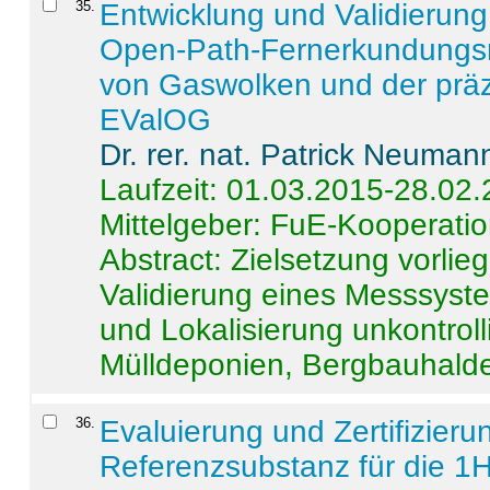
35
.
Entwicklung und Validierung 
Open-Path-Fernerkundungsm
von Gaswolken und der präz
EValOG
Dr. rer. nat. Patrick Neuman
Laufzeit: 01.03.2015-28.02
Mittelgeber: FuE-Kooperatio
Abstract:
Zielsetzung vorlie
Validierung eines Messsyst
und Lokalisierung unkontrol
Mülldeponien, Bergbauhalde
36
.
Evaluierung und Zertifizier
Referenzsubstanz für die 