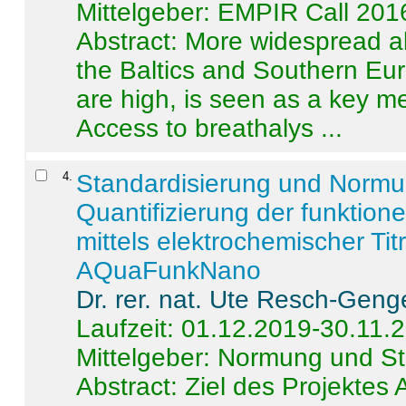
Mittelgeber: EMPIR Call 201
Abstract:
More widespread alc
the Baltics and Southern Eur
are high, is seen as a key m
Access to breathalys ...
4
.
Standardisierung und Norm
Quantifizierung der funktion
mittels elektrochemischer Ti
AQuaFunkNano
Dr. rer. nat. Ute Resch-Geng
Laufzeit: 01.12.2019-30.11.
Mittelgeber: Normung und St
Abstract:
Ziel des Projektes