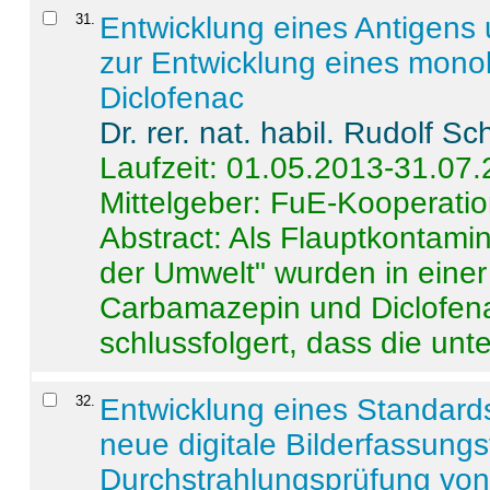
31
.
Entwicklung eines Antigens
zur Entwicklung eines monok
Diclofenac
Dr. rer. nat. habil. Rudolf S
Laufzeit: 01.05.2013-31.07
Mittelgeber: FuE-Kooperatio
Abstract:
Als Flauptkontamin
der Umwelt" wurden in ein
Carbamazepin und Diclofena
schlussfolgert, dass die unter
32
.
Entwicklung eines Standards
neue digitale Bilderfassungs
Durchstrahlungsprüfung vo