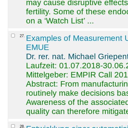
may cause disruptive effects
fertility. Some of these end
on a ‘Watch List’ ...
27
.
Examples of Measurement Un
EMUE
Dr. rer. nat. Michael Griepen
Laufzeit: 01.07.2018-30.06
Mittelgeber: EMPIR Call 20
Abstract:
From manufacturing
routinely make decisions b
Awareness of the associated
quality can therefore mitigate 
28
.