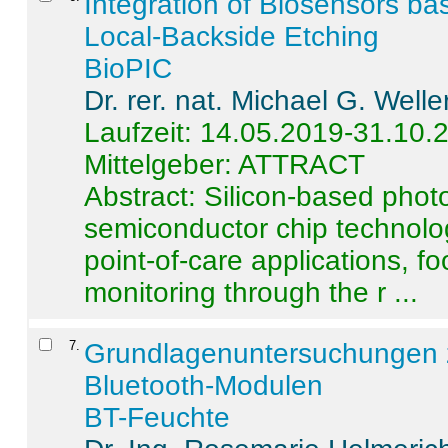
Integration of Biosensors ba
Local-Backside Etching
BioPIC
Dr. rer. nat. Michael G. Welle
Laufzeit: 14.05.2019-31.10.
Mittelgeber: ATTRACT
Abstract:
Silicon-based photo
semiconductor chip technolo
point-of-care applications, f
monitoring through the r ...
7
.
Grundlagenuntersuchungen 
Bluetooth-Modulen
BT-Feuchte