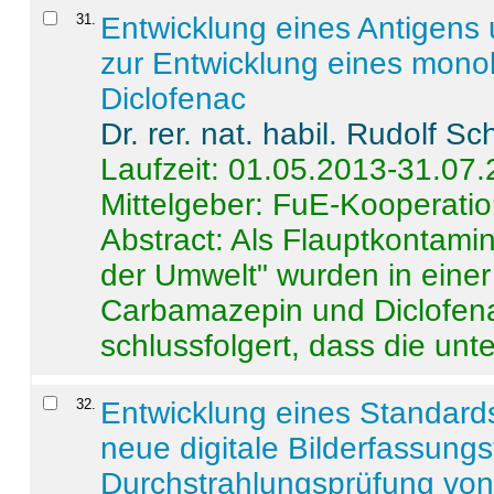
31
.
Entwicklung eines Antigens
zur Entwicklung eines monok
Diclofenac
Dr. rer. nat. habil. Rudolf S
Laufzeit: 01.05.2013-31.07
Mittelgeber: FuE-Kooperatio
Abstract:
Als Flauptkontamin
der Umwelt" wurden in ein
Carbamazepin und Diclofena
schlussfolgert, dass die unter
32
.
Entwicklung eines Standards
neue digitale Bilderfassungs
Durchstrahlungsprüfung vo