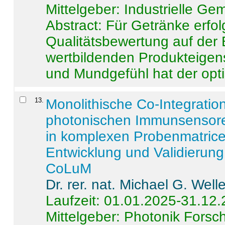
Mittelgeber: Industrielle G
Abstract:
Für Getränke erfol
Qualitätsbewertung auf der
wertbildenden Produkteige
und Mundgefühl hat der opti
13
.
Monolithische Co-Integrati
photonischen Immunsensore
in komplexen Probenmatrice
Entwicklung und Validieru
CoLuM
Dr. rer. nat. Michael G. Welle
Laufzeit: 01.01.2025-31.12
Mittelgeber: Photonik Fors