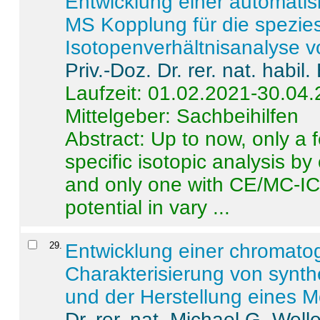
Entwicklung einer automatisi
MS Kopplung für die spezies
Isotopenverhältnisanalyse 
Priv.-Doz. Dr. rer. nat. habi
Laufzeit: 01.02.2021-30.04
Mittelgeber: Sachbeihilfen
Abstract:
Up to now, only a 
specific isotopic analysis 
and only one with CE/MC-ICP
potential in vary ...
29
.
Entwicklung einer chromat
Charakterisierung von synt
und der Herstellung eines M
Dr. rer. nat. Michael G. Welle