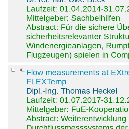
Laufzeit: 01.04.2014-31.07
Mittelgeber: Sachbeihilfen
Abstract:
Für die sichere Ü
sicherheitsrelevanter Strukt
Windenergieanlagen, Rumpf-
Flugzeugen) spielen in Compo
41
.
Flow measurements at EXtr
FLEXTemp
Dipl.-Ing. Thomas Heckel
Laufzeit: 01.07.2017-31.12
Mittelgeber: FuE-Kooperatio
Abstract:
Weiterentwicklun
Durchflussmesssystems der 