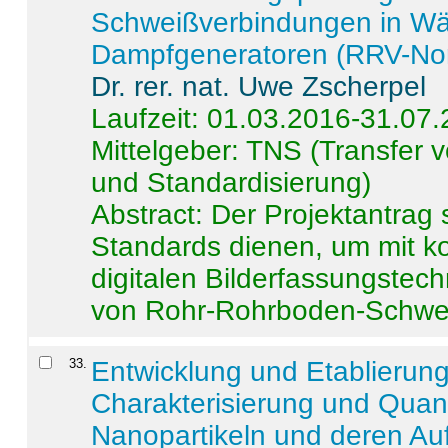
Schweißverbindungen in W
Dampfgeneratoren (RRV-No
Dr. rer. nat. Uwe Zscherpel
Laufzeit: 01.03.2016-31.07
Mittelgeber: TNS (Transfer
und Standardisierung)
Abstract:
Der Projektantrag 
Standards dienen, um mit k
digitalen Bilderfassungstec
von Rohr-Rohrboden-Schwei
33
.
Entwicklung und Etablierun
Charakterisierung und Quant
Nanopartikeln und deren Au