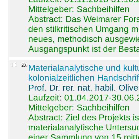
Mittelgeber: Sachbeihilfen
Abstract:
Das Weimarer Forsc
den stilkritischen Umgang m
neues, methodisch ausgewi
Ausgangspunkt ist der Besta
20
.
Materialanalytische und kul
kolonialzeitlichen Handschri
Prof. Dr. rer. nat. habil. Oli
Laufzeit: 01.04.2017-30.06
Mittelgeber: Sachbeihilfen
Abstract:
Ziel des Projekts i
materialanalytische Unters
einer Sammlung von 15 mitt