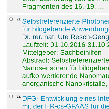
Fragmenten des 16.-19. ...
21
.
Selbstreferenzierte Photon
für bildgebende Anwendun
Dr. rer. nat. Ute Resch-Gen
Laufzeit: 01.10.2016-31.10
Mittelgeber: Sachbeihilfen
Abstract:
Selbstreferenzier
Nanosensoren für bildgeb
aufkonvertierende Nanomate
anorganische Nanokristalle, 
22
.
DFG- Entwicklung eines Int
mit der HR-cs-GFAAS für die