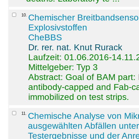
10
.
Chemischer Breitbandsenso
Explosivstoffen
CheBBS
Dr. rer. nat. Knut Rurack
Laufzeit: 01.06.2016-14.11
Mittelgeber: Typ 3
Abstract:
Goal of BAM part: 
antibody-capped and Fab-c
immobilized on test strips.
11
.
Chemische Analyse von Mik
ausgewählten Abfällen unter
Testergebnisse und der Anr