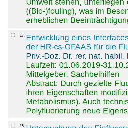
Umwelt stehen, unterliege
((Bio-)fouling), was im Beson
erheblichen Beeinträchtigung
17
.
Entwicklung eines Interface
der HR-cs-GFAAS für die Flu
Priv.-Doz. Dr. rer. nat. habi
Laufzeit: 01.06.2019-31.10
Mittelgeber: Sachbeihilfen
Abstract:
Durch gezielte Flu
ihren Eigenschaften modifizi
Metabolismus). Auch techni
Polyfluorierung neue Eigensc
18
.