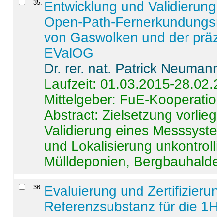
35
.
Entwicklung und Validierung 
Open-Path-Fernerkundungsm
von Gaswolken und der präz
EValOG
Dr. rer. nat. Patrick Neuman
Laufzeit: 01.03.2015-28.02
Mittelgeber: FuE-Kooperatio
Abstract:
Zielsetzung vorlie
Validierung eines Messsyst
und Lokalisierung unkontrol
Mülldeponien, Bergbauhalde
36
.
Evaluierung und Zertifizier
Referenzsubstanz für die 