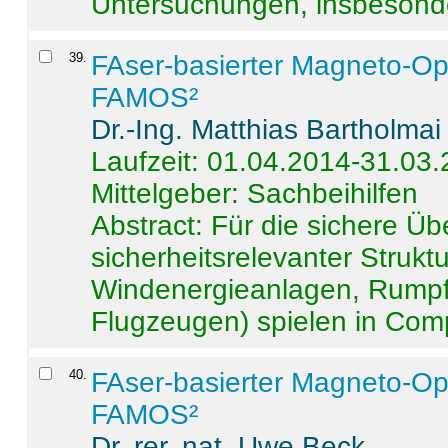
Untersuchungen, insbesonde
39
.
FAser-basierter Magneto-Op
FAMOS²
Dr.-Ing. Matthias Bartholmai
Laufzeit: 01.04.2014-31.03
Mittelgeber: Sachbeihilfen
Abstract:
Für die sichere Ü
sicherheitsrelevanter Strukt
Windenergieanlagen, Rumpf-
Flugzeugen) spielen in Compo
40
.
FAser-basierter Magneto-Op
FAMOS²
Dr. rer. nat. Uwe Beck