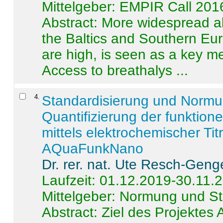
Mittelgeber: EMPIR Call 201
Abstract:
More widespread alc
the Baltics and Southern Eur
are high, is seen as a key m
Access to breathalys ...
4
.
Standardisierung und Norm
Quantifizierung der funktion
mittels elektrochemischer Ti
AQuaFunkNano
Dr. rer. nat. Ute Resch-Geng
Laufzeit: 01.12.2019-30.11.
Mittelgeber: Normung und St
Abstract:
Ziel des Projektes