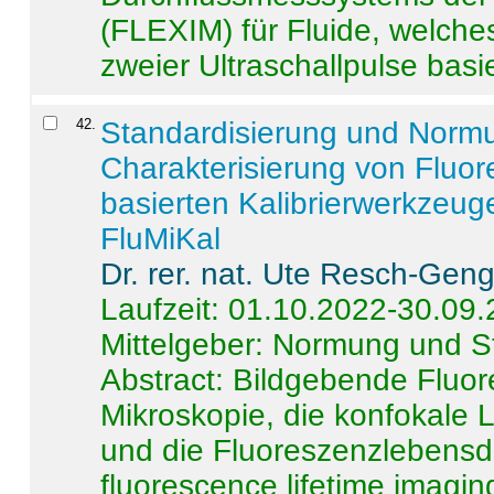
(FLEXIM) für Fluide, welche
zweier Ultraschallpulse basie
42
.
Standardisierung und Norm
Charakterisierung von Fluo
basierten Kalibrierwerkzeug
FluMiKal
Dr. rer. nat. Ute Resch-Gen
Laufzeit: 01.10.2022-30.09
Mittelgeber: Normung und S
Abstract:
Bildgebende Fluore
Mikroskopie, die konfokale
und die Fluoreszenzlebensd
fluorescence lifetime imaging