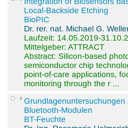
Integration of Biosensors ba
Local-Backside Etching
BioPIC
Dr. rer. nat. Michael G. Welle
Laufzeit: 14.05.2019-31.10.
Mittelgeber: ATTRACT
Abstract:
Silicon-based photo
semiconductor chip technolo
point-of-care applications, f
monitoring through the r ...
7
.
Grundlagenuntersuchungen 
Bluetooth-Modulen
BT-Feuchte