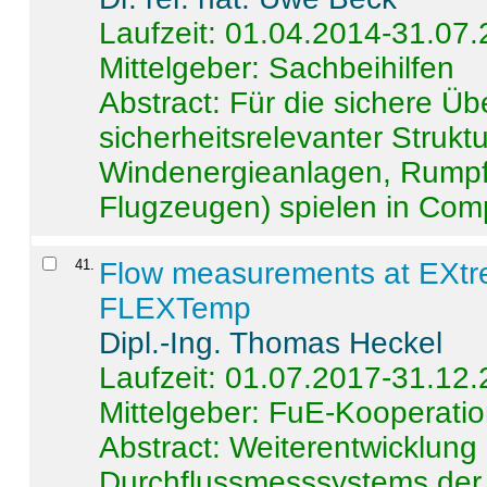
Laufzeit: 01.04.2014-31.07
Mittelgeber: Sachbeihilfen
Abstract:
Für die sichere Ü
sicherheitsrelevanter Strukt
Windenergieanlagen, Rumpf-
Flugzeugen) spielen in Compo
41
.
Flow measurements at EXtr
FLEXTemp
Dipl.-Ing. Thomas Heckel
Laufzeit: 01.07.2017-31.12
Mittelgeber: FuE-Kooperatio
Abstract:
Weiterentwicklun
Durchflussmesssystems der 