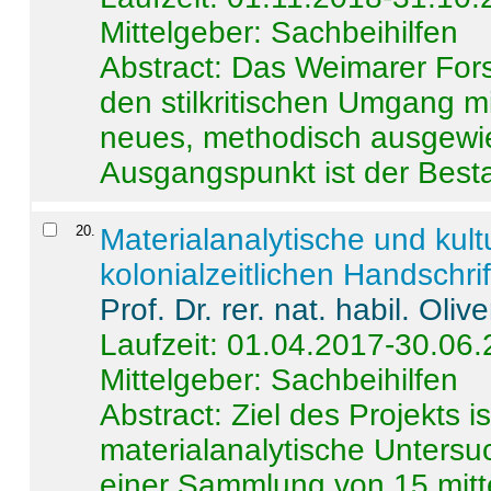
Mittelgeber: Sachbeihilfen
Abstract:
Das Weimarer Forsc
den stilkritischen Umgang m
neues, methodisch ausgewi
Ausgangspunkt ist der Besta
20
.
Materialanalytische und kul
kolonialzeitlichen Handschri
Prof. Dr. rer. nat. habil. Oli
Laufzeit: 01.04.2017-30.06
Mittelgeber: Sachbeihilfen
Abstract:
Ziel des Projekts i
materialanalytische Unters
einer Sammlung von 15 mitt