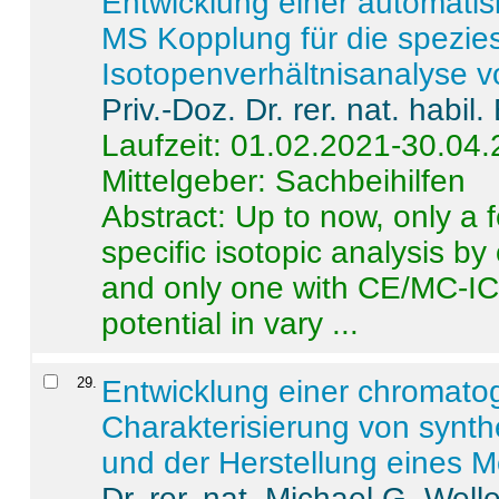
Entwicklung einer automatisi
MS Kopplung für die spezies
Isotopenverhältnisanalyse 
Priv.-Doz. Dr. rer. nat. habi
Laufzeit: 01.02.2021-30.04
Mittelgeber: Sachbeihilfen
Abstract:
Up to now, only a 
specific isotopic analysis 
and only one with CE/MC-ICP
potential in vary ...
29
.
Entwicklung einer chromat
Charakterisierung von synt
und der Herstellung eines M
Dr. rer. nat. Michael G. Welle