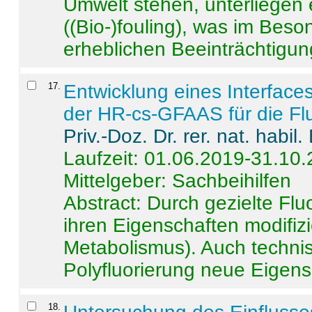
Umwelt stehen, unterliege
((Bio-)fouling), was im Beson
erheblichen Beeinträchtigung
17
.
Entwicklung eines Interface
der HR-cs-GFAAS für die Flu
Priv.-Doz. Dr. rer. nat. habi
Laufzeit: 01.06.2019-31.10
Mittelgeber: Sachbeihilfen
Abstract:
Durch gezielte Flu
ihren Eigenschaften modifizi
Metabolismus). Auch techni
Polyfluorierung neue Eigensc
18
.