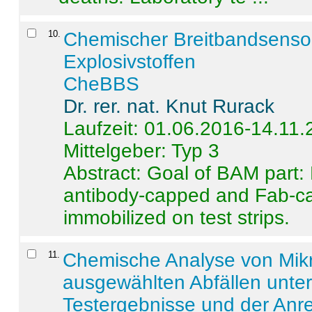
10
.
Chemischer Breitbandsenso
Explosivstoffen
CheBBS
Dr. rer. nat. Knut Rurack
Laufzeit: 01.06.2016-14.11
Mittelgeber: Typ 3
Abstract:
Goal of BAM part: 
antibody-capped and Fab-c
immobilized on test strips.
11
.
Chemische Analyse von Mik
ausgewählten Abfällen unter
Testergebnisse und der Anr