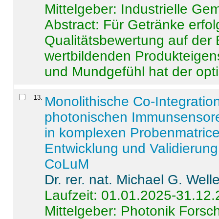
Mittelgeber: Industrielle G
Abstract:
Für Getränke erfol
Qualitätsbewertung auf der
wertbildenden Produkteige
und Mundgefühl hat der opti
13
.
Monolithische Co-Integrati
photonischen Immunsensore
in komplexen Probenmatrice
Entwicklung und Validieru
CoLuM
Dr. rer. nat. Michael G. Welle
Laufzeit: 01.01.2025-31.12
Mittelgeber: Photonik Fors