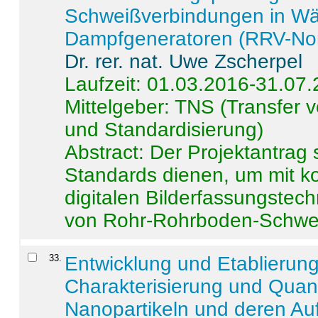
Schweißverbindungen in W
Dampfgeneratoren (RRV-No
Dr. rer. nat. Uwe Zscherpel
Laufzeit: 01.03.2016-31.07
Mittelgeber: TNS (Transfer
und Standardisierung)
Abstract:
Der Projektantrag 
Standards dienen, um mit k
digitalen Bilderfassungstec
von Rohr-Rohrboden-Schwei
33
.
Entwicklung und Etablierun
Charakterisierung und Quant
Nanopartikeln und deren Au