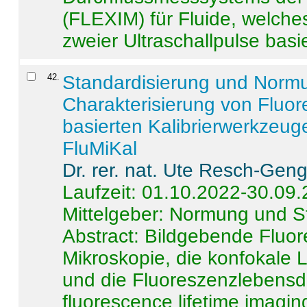
(FLEXIM) für Fluide, welche
zweier Ultraschallpulse basie
42
.
Standardisierung und Norm
Charakterisierung von Fluo
basierten Kalibrierwerkzeug
FluMiKal
Dr. rer. nat. Ute Resch-Gen
Laufzeit: 01.10.2022-30.09
Mittelgeber: Normung und S
Abstract:
Bildgebende Fluore
Mikroskopie, die konfokale
und die Fluoreszenzlebensd
fluorescence lifetime imaging