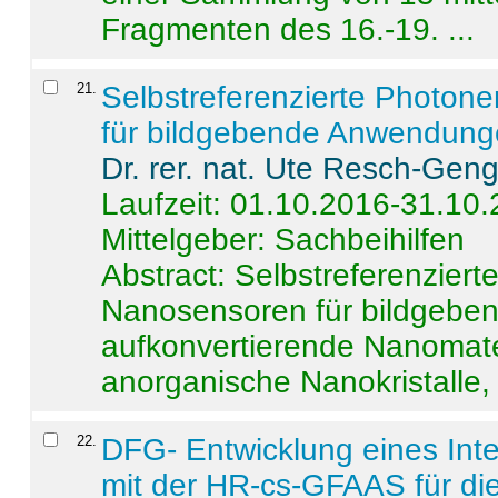
Fragmenten des 16.-19. ...
21
.
Selbstreferenzierte Photon
für bildgebende Anwendun
Dr. rer. nat. Ute Resch-Gen
Laufzeit: 01.10.2016-31.10
Mittelgeber: Sachbeihilfen
Abstract:
Selbstreferenzier
Nanosensoren für bildgeb
aufkonvertierende Nanomate
anorganische Nanokristalle, 
22
.
DFG- Entwicklung eines Int
mit der HR-cs-GFAAS für die