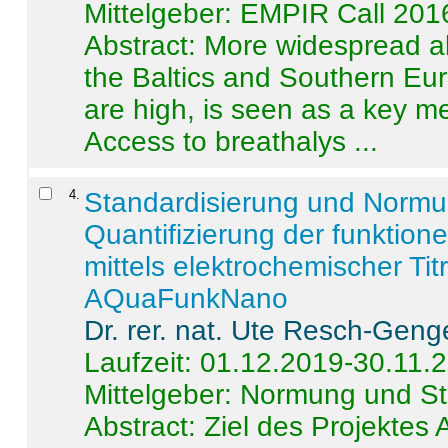
Mittelgeber: EMPIR Call 201
Abstract:
More widespread alc
the Baltics and Southern Eur
are high, is seen as a key m
Access to breathalys ...
4
.
Standardisierung und Norm
Quantifizierung der funktion
mittels elektrochemischer Ti
AQuaFunkNano
Dr. rer. nat. Ute Resch-Geng
Laufzeit: 01.12.2019-30.11.
Mittelgeber: Normung und St
Abstract:
Ziel des Projektes