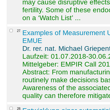
may cause disruptive effects
fertility. Some of these end
on a ‘Watch List’ ...
27
.
Examples of Measurement Un
EMUE
Dr. rer. nat. Michael Griepen
Laufzeit: 01.07.2018-30.06
Mittelgeber: EMPIR Call 20
Abstract:
From manufacturing
routinely make decisions b
Awareness of the associated
quality can therefore mitigate 
28
.