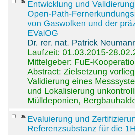
35
.
Entwicklung und Validierung 
Open-Path-Fernerkundungsm
von Gaswolken und der präz
EValOG
Dr. rer. nat. Patrick Neuman
Laufzeit: 01.03.2015-28.02
Mittelgeber: FuE-Kooperatio
Abstract:
Zielsetzung vorlie
Validierung eines Messsyst
und Lokalisierung unkontrol
Mülldeponien, Bergbauhalde
36
.
Evaluierung und Zertifizier
Referenzsubstanz für die 