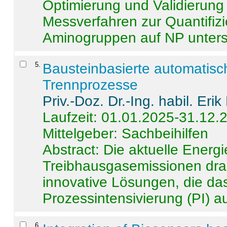
Optimierung und Validierun
Messverfahren zur Quantifiz
Aminogruppen auf NP untersch
5
.
Bausteinbasierte automatisc
Trennprozesse
Priv.-Doz. Dr.-Ing. habil. Eri
Laufzeit: 01.01.2025-31.12.
Mittelgeber: Sachbeihilfen
Abstract:
Die aktuelle Energi
Treibhausgasemissionen dras
innovative Lösungen, die das
Prozessintensivierung (PI) a
6
.