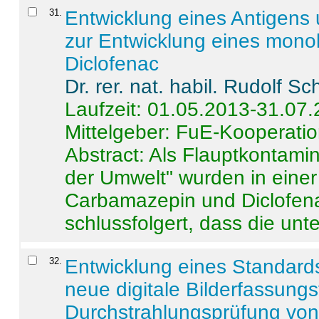
31
.
Entwicklung eines Antigens
zur Entwicklung eines monok
Diclofenac
Dr. rer. nat. habil. Rudolf S
Laufzeit: 01.05.2013-31.07
Mittelgeber: FuE-Kooperatio
Abstract:
Als Flauptkontamin
der Umwelt" wurden in ein
Carbamazepin und Diclofena
schlussfolgert, dass die unter
32
.
Entwicklung eines Standards
neue digitale Bilderfassungs
Durchstrahlungsprüfung vo