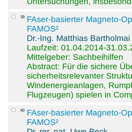
Untersuchungen, insbesonde
39
.
FAser-basierter Magneto-Op
FAMOS²
Dr.-Ing. Matthias Bartholmai
Laufzeit: 01.04.2014-31.03
Mittelgeber: Sachbeihilfen
Abstract:
Für die sichere Ü
sicherheitsrelevanter Strukt
Windenergieanlagen, Rumpf-
Flugzeugen) spielen in Compo
40
.
FAser-basierter Magneto-Op
FAMOS²
Dr. rer. nat. Uwe Beck