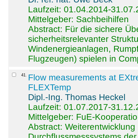
Laufzeit: 01.04.2014-31.07
Mittelgeber: Sachbeihilfen
Abstract:
Für die sichere Ü
sicherheitsrelevanter Strukt
Windenergieanlagen, Rumpf-
Flugzeugen) spielen in Compo
41
.
Flow measurements at EXtr
FLEXTemp
Dipl.-Ing. Thomas Heckel
Laufzeit: 01.07.2017-31.12
Mittelgeber: FuE-Kooperatio
Abstract:
Weiterentwicklun
Durchflussmesssystems der 