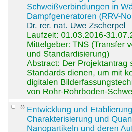
Schweißverbindungen in W
Dampfgeneratoren (RRV-No
Dr. rer. nat. Uwe Zscherpel
Laufzeit: 01.03.2016-31.07
Mittelgeber: TNS (Transfer
und Standardisierung)
Abstract:
Der Projektantrag 
Standards dienen, um mit k
digitalen Bilderfassungstec
von Rohr-Rohrboden-Schwei
33
.
Entwicklung und Etablierun
Charakterisierung und Quant
Nanopartikeln und deren Au