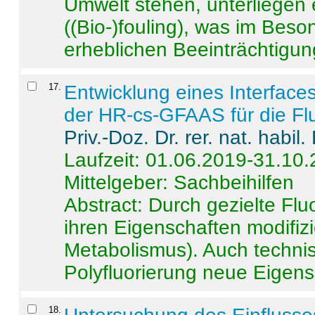
Umwelt stehen, unterliege
((Bio-)fouling), was im Beson
erheblichen Beeinträchtigung
17
.
Entwicklung eines Interface
der HR-cs-GFAAS für die Flu
Priv.-Doz. Dr. rer. nat. habi
Laufzeit: 01.06.2019-31.10
Mittelgeber: Sachbeihilfen
Abstract:
Durch gezielte Flu
ihren Eigenschaften modifizi
Metabolismus). Auch techni
Polyfluorierung neue Eigensc
18
.