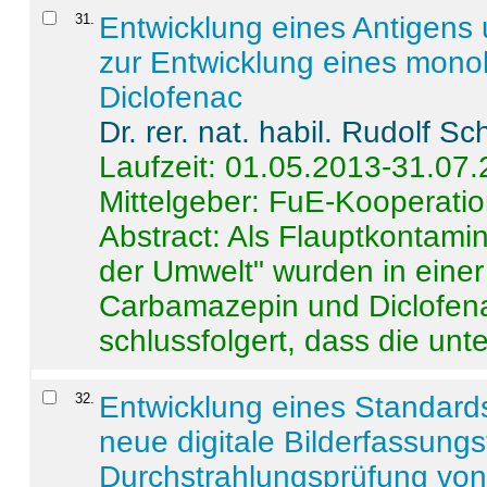
31
.
Entwicklung eines Antigens
zur Entwicklung eines monok
Diclofenac
Dr. rer. nat. habil. Rudolf S
Laufzeit: 01.05.2013-31.07
Mittelgeber: FuE-Kooperatio
Abstract:
Als Flauptkontamin
der Umwelt" wurden in ein
Carbamazepin und Diclofena
schlussfolgert, dass die unter
32
.
Entwicklung eines Standards
neue digitale Bilderfassungs
Durchstrahlungsprüfung vo