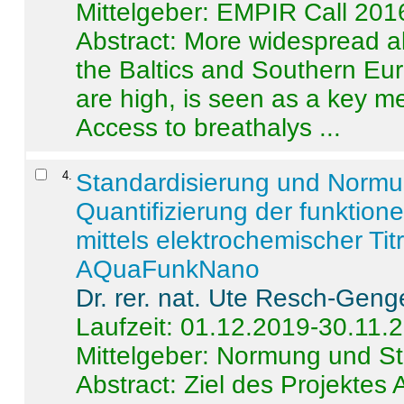
Mittelgeber: EMPIR Call 201
Abstract:
More widespread alc
the Baltics and Southern Eur
are high, is seen as a key m
Access to breathalys ...
4
.
Standardisierung und Norm
Quantifizierung der funktion
mittels elektrochemischer Ti
AQuaFunkNano
Dr. rer. nat. Ute Resch-Geng
Laufzeit: 01.12.2019-30.11.
Mittelgeber: Normung und St
Abstract:
Ziel des Projektes