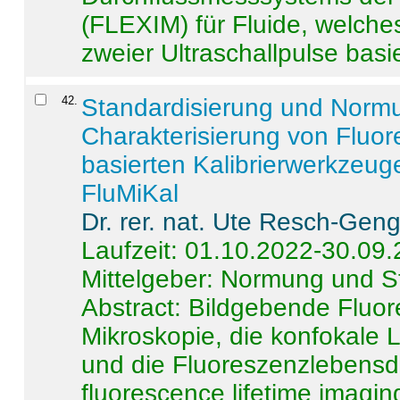
(FLEXIM) für Fluide, welche
zweier Ultraschallpulse basie
42
.
Standardisierung und Norm
Charakterisierung von Fluo
basierten Kalibrierwerkzeug
FluMiKal
Dr. rer. nat. Ute Resch-Gen
Laufzeit: 01.10.2022-30.09
Mittelgeber: Normung und S
Abstract:
Bildgebende Fluore
Mikroskopie, die konfokale
und die Fluoreszenzlebensd
fluorescence lifetime imaging