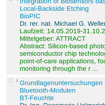
Integration of Biosensors ba
Local-Backside Etching
BioPIC
Dr. rer. nat. Michael G. Welle
Laufzeit: 14.05.2019-31.10.
Mittelgeber: ATTRACT
Abstract:
Silicon-based photo
semiconductor chip technolo
point-of-care applications, f
monitoring through the r ...
7
.
Grundlagenuntersuchungen 
Bluetooth-Modulen
BT-Feuchte