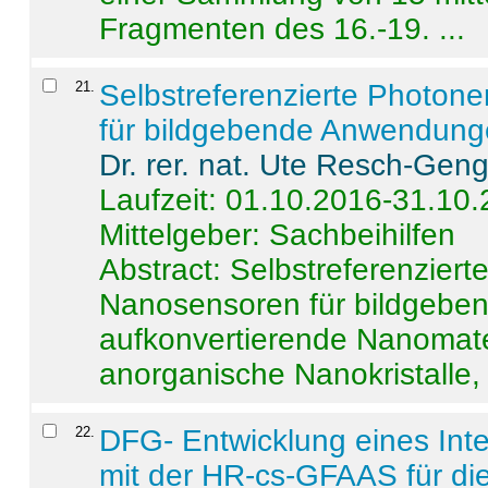
Fragmenten des 16.-19. ...
21
.
Selbstreferenzierte Photon
für bildgebende Anwendun
Dr. rer. nat. Ute Resch-Gen
Laufzeit: 01.10.2016-31.10
Mittelgeber: Sachbeihilfen
Abstract:
Selbstreferenzier
Nanosensoren für bildgeb
aufkonvertierende Nanomate
anorganische Nanokristalle, 
22
.
DFG- Entwicklung eines Int
mit der HR-cs-GFAAS für die