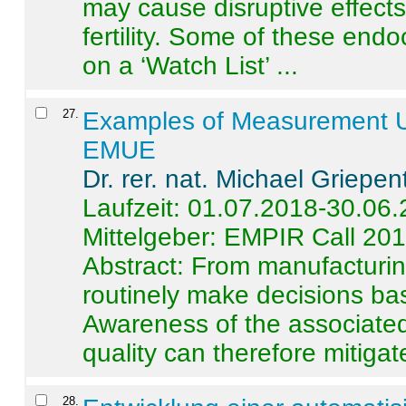
may cause disruptive effects
fertility. Some of these end
on a ‘Watch List’ ...
27
.
Examples of Measurement Un
EMUE
Dr. rer. nat. Michael Griepen
Laufzeit: 01.07.2018-30.06
Mittelgeber: EMPIR Call 20
Abstract:
From manufacturing
routinely make decisions b
Awareness of the associated
quality can therefore mitigate 
28
.