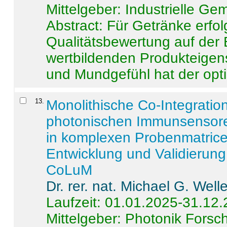
Mittelgeber: Industrielle G
Abstract:
Für Getränke erfol
Qualitätsbewertung auf der
wertbildenden Produkteige
und Mundgefühl hat der opti
13
.
Monolithische Co-Integrati
photonischen Immunsensore
in komplexen Probenmatrice
Entwicklung und Validieru
CoLuM
Dr. rer. nat. Michael G. Welle
Laufzeit: 01.01.2025-31.12
Mittelgeber: Photonik Fors