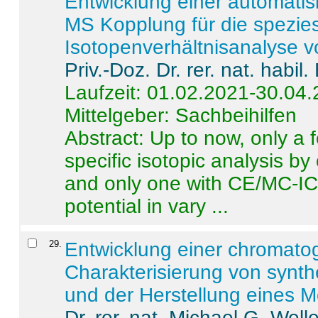
Entwicklung einer automatisi
MS Kopplung für die spezies
Isotopenverhältnisanalyse 
Priv.-Doz. Dr. rer. nat. habi
Laufzeit: 01.02.2021-30.04
Mittelgeber: Sachbeihilfen
Abstract:
Up to now, only a 
specific isotopic analysis 
and only one with CE/MC-ICP
potential in vary ...
29
.
Entwicklung einer chromat
Charakterisierung von synt
und der Herstellung eines M
Dr. rer. nat. Michael G. Welle