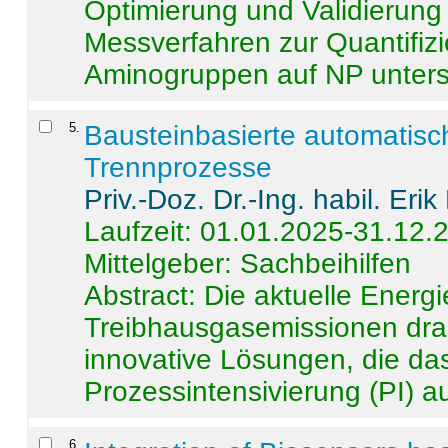
Optimierung und Validierun
Messverfahren zur Quantifiz
Aminogruppen auf NP untersch
5
.
Bausteinbasierte automatisc
Trennprozesse
Priv.-Doz. Dr.-Ing. habil. Eri
Laufzeit: 01.01.2025-31.12.
Mittelgeber: Sachbeihilfen
Abstract:
Die aktuelle Energi
Treibhausgasemissionen dras
innovative Lösungen, die das
Prozessintensivierung (PI) a
6
.