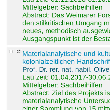
Mittelgeber: Sachbeihilfen
Abstract:
Das Weimarer Forsc
den stilkritischen Umgang m
neues, methodisch ausgewi
Ausgangspunkt ist der Besta
20
.
Materialanalytische und kul
kolonialzeitlichen Handschri
Prof. Dr. rer. nat. habil. Oli
Laufzeit: 01.04.2017-30.06
Mittelgeber: Sachbeihilfen
Abstract:
Ziel des Projekts i
materialanalytische Unters
einer Sammlung von 15 mitt