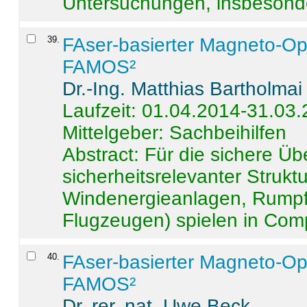
Untersuchungen, insbesonde
39
.
FAser-basierter Magneto-Op
FAMOS²
Dr.-Ing. Matthias Bartholmai
Laufzeit: 01.04.2014-31.03
Mittelgeber: Sachbeihilfen
Abstract:
Für die sichere Ü
sicherheitsrelevanter Strukt
Windenergieanlagen, Rumpf-
Flugzeugen) spielen in Compo
40
.
FAser-basierter Magneto-Op
FAMOS²
Dr. rer. nat. Uwe Beck