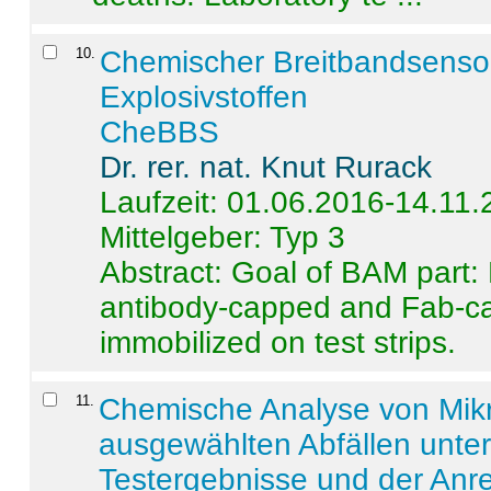
10
.
Chemischer Breitbandsenso
Explosivstoffen
CheBBS
Dr. rer. nat. Knut Rurack
Laufzeit: 01.06.2016-14.11
Mittelgeber: Typ 3
Abstract:
Goal of BAM part: 
antibody-capped and Fab-c
immobilized on test strips.
11
.
Chemische Analyse von Mik
ausgewählten Abfällen unter
Testergebnisse und der Anr