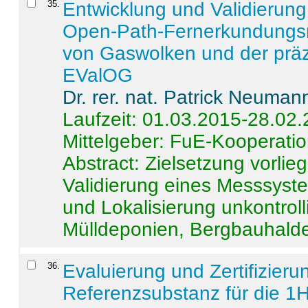
35
.
Entwicklung und Validierung 
Open-Path-Fernerkundungsm
von Gaswolken und der präz
EValOG
Dr. rer. nat. Patrick Neuman
Laufzeit: 01.03.2015-28.02
Mittelgeber: FuE-Kooperatio
Abstract:
Zielsetzung vorlie
Validierung eines Messsyst
und Lokalisierung unkontrol
Mülldeponien, Bergbauhalde
36
.
Evaluierung und Zertifizier
Referenzsubstanz für die 