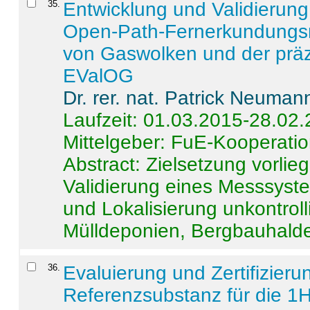
35
.
Entwicklung und Validierung 
Open-Path-Fernerkundungsm
von Gaswolken und der präz
EValOG
Dr. rer. nat. Patrick Neuman
Laufzeit: 01.03.2015-28.02
Mittelgeber: FuE-Kooperatio
Abstract:
Zielsetzung vorlie
Validierung eines Messsyst
und Lokalisierung unkontrol
Mülldeponien, Bergbauhalde
36
.
Evaluierung und Zertifizier
Referenzsubstanz für die 