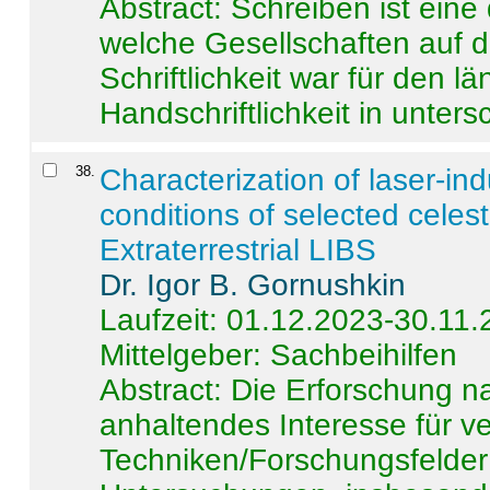
Abstract:
Schreiben ist eine 
welche Gesellschaften auf d
Schriftlichkeit war für den l
Handschriftlichkeit in untersc
38
.
Characterization of laser-i
conditions of selected celest
Extraterrestrial LIBS
Dr. Igor B. Gornushkin
Laufzeit: 01.12.2023-30.11
Mittelgeber: Sachbeihilfen
Abstract:
Die Erforschung na
anhaltendes Interesse für v
Techniken/Forschungsfelder 