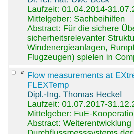
Laufzeit: 01.04.2014-31.07
Mittelgeber: Sachbeihilfen
Abstract:
Für die sichere Ü
sicherheitsrelevanter Strukt
Windenergieanlagen, Rumpf-
Flugzeugen) spielen in Compo
41
.
Flow measurements at EXtr
FLEXTemp
Dipl.-Ing. Thomas Heckel
Laufzeit: 01.07.2017-31.12
Mittelgeber: FuE-Kooperatio
Abstract:
Weiterentwicklun
Durchflussmesssystems der 