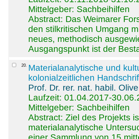
Mittelgeber: Sachbeihilfen
Abstract:
Das Weimarer Forsc
den stilkritischen Umgang m
neues, methodisch ausgewi
Ausgangspunkt ist der Besta
20
.
Materialanalytische und kul
kolonialzeitlichen Handschri
Prof. Dr. rer. nat. habil. Oli
Laufzeit: 01.04.2017-30.06
Mittelgeber: Sachbeihilfen
Abstract:
Ziel des Projekts i
materialanalytische Unters
einer Sammlung von 15 mitt