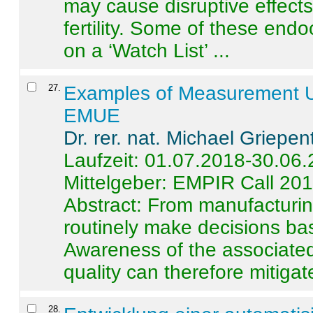
may cause disruptive effects
fertility. Some of these end
on a ‘Watch List’ ...
27
.
Examples of Measurement Un
EMUE
Dr. rer. nat. Michael Griepen
Laufzeit: 01.07.2018-30.06
Mittelgeber: EMPIR Call 20
Abstract:
From manufacturing
routinely make decisions b
Awareness of the associated
quality can therefore mitigate 
28
.