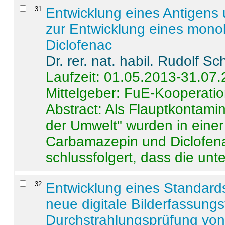
31
.
Entwicklung eines Antigens
zur Entwicklung eines monok
Diclofenac
Dr. rer. nat. habil. Rudolf S
Laufzeit: 01.05.2013-31.07
Mittelgeber: FuE-Kooperatio
Abstract:
Als Flauptkontamin
der Umwelt" wurden in ein
Carbamazepin und Diclofena
schlussfolgert, dass die unter
32
.
Entwicklung eines Standards
neue digitale Bilderfassungs
Durchstrahlungsprüfung vo