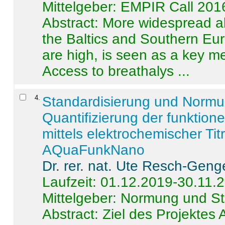
Mittelgeber: EMPIR Call 201
Abstract:
More widespread alc
the Baltics and Southern Eur
are high, is seen as a key m
Access to breathalys ...
4
.
Standardisierung und Norm
Quantifizierung der funktion
mittels elektrochemischer Ti
AQuaFunkNano
Dr. rer. nat. Ute Resch-Geng
Laufzeit: 01.12.2019-30.11.
Mittelgeber: Normung und St
Abstract:
Ziel des Projektes