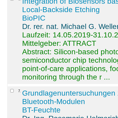
Integration of Biosensors ba
Local-Backside Etching
BioPIC
Dr. rer. nat. Michael G. Welle
Laufzeit: 14.05.2019-31.10.
Mittelgeber: ATTRACT
Abstract:
Silicon-based photo
semiconductor chip technolo
point-of-care applications, f
monitoring through the r ...
7
.
Grundlagenuntersuchungen 
Bluetooth-Modulen
BT-Feuchte