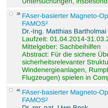
Untersuchungen, insbesonde
39
.
FAser-basierter Magneto-Op
FAMOS²
Dr.-Ing. Matthias Bartholmai
Laufzeit: 01.04.2014-31.03
Mittelgeber: Sachbeihilfen
Abstract:
Für die sichere Ü
sicherheitsrelevanter Strukt
Windenergieanlagen, Rumpf-
Flugzeugen) spielen in Compo
40
.
FAser-basierter Magneto-Op
FAMOS²
Dr. rer. nat. Uwe Beck