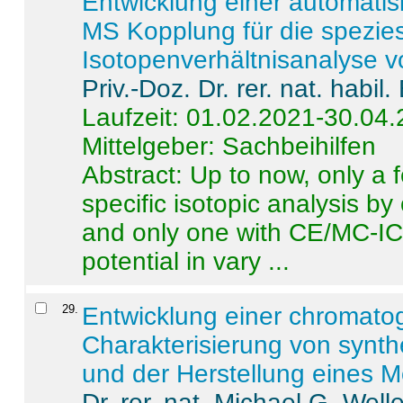
Entwicklung einer automatisi
MS Kopplung für die spezies
Isotopenverhältnisanalyse 
Priv.-Doz. Dr. rer. nat. habi
Laufzeit: 01.02.2021-30.04
Mittelgeber: Sachbeihilfen
Abstract:
Up to now, only a 
specific isotopic analysis 
and only one with CE/MC-ICP
potential in vary ...
29
.
Entwicklung einer chromat
Charakterisierung von synt
und der Herstellung eines M
Dr. rer. nat. Michael G. Welle