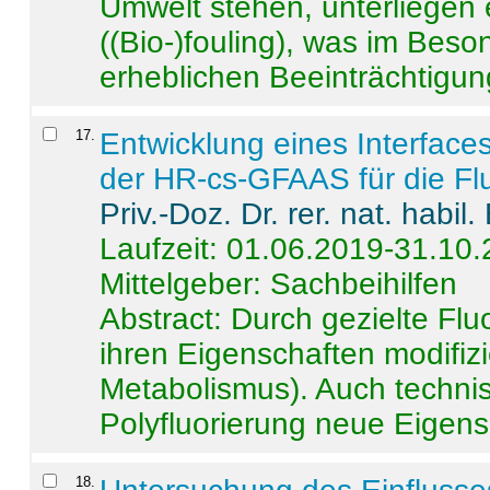
Umwelt stehen, unterliege
((Bio-)fouling), was im Beson
erheblichen Beeinträchtigung
17
.
Entwicklung eines Interface
der HR-cs-GFAAS für die Flu
Priv.-Doz. Dr. rer. nat. habi
Laufzeit: 01.06.2019-31.10
Mittelgeber: Sachbeihilfen
Abstract:
Durch gezielte Flu
ihren Eigenschaften modifizi
Metabolismus). Auch techni
Polyfluorierung neue Eigensc
18
.