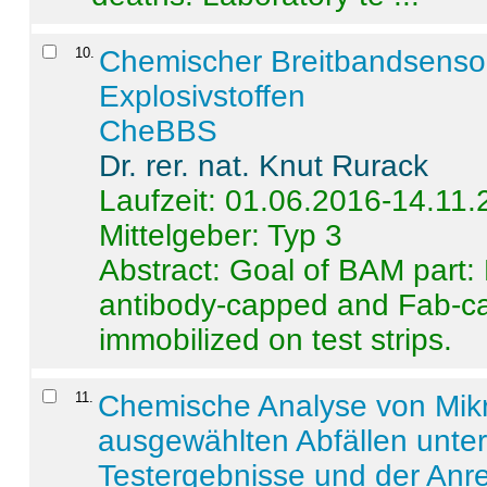
10
.
Chemischer Breitbandsenso
Explosivstoffen
CheBBS
Dr. rer. nat. Knut Rurack
Laufzeit: 01.06.2016-14.11
Mittelgeber: Typ 3
Abstract:
Goal of BAM part: 
antibody-capped and Fab-c
immobilized on test strips.
11
.
Chemische Analyse von Mik
ausgewählten Abfällen unter
Testergebnisse und der Anr