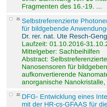
Fragmenten des 16.-19. ...
21
.
Selbstreferenzierte Photon
für bildgebende Anwendun
Dr. rer. nat. Ute Resch-Gen
Laufzeit: 01.10.2016-31.10
Mittelgeber: Sachbeihilfen
Abstract:
Selbstreferenzier
Nanosensoren für bildgeb
aufkonvertierende Nanomate
anorganische Nanokristalle, 
22
.
DFG- Entwicklung eines Int
mit der HR-cs-GFAAS für die