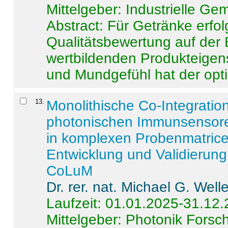
Mittelgeber: Industrielle G
Abstract:
Für Getränke erfol
Qualitätsbewertung auf der
wertbildenden Produkteige
und Mundgefühl hat der opti
13
.
Monolithische Co-Integrati
photonischen Immunsensore
in komplexen Probenmatrice
Entwicklung und Validieru
CoLuM
Dr. rer. nat. Michael G. Welle
Laufzeit: 01.01.2025-31.12
Mittelgeber: Photonik Fors