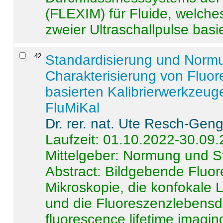
(FLEXIM) für Fluide, welche
zweier Ultraschallpulse basie
42
.
Standardisierung und Norm
Charakterisierung von Fluo
basierten Kalibrierwerkzeug
FluMiKal
Dr. rer. nat. Ute Resch-Gen
Laufzeit: 01.10.2022-30.09
Mittelgeber: Normung und S
Abstract:
Bildgebende Fluore
Mikroskopie, die konfokale
und die Fluoreszenzlebensd
fluorescence lifetime imaging