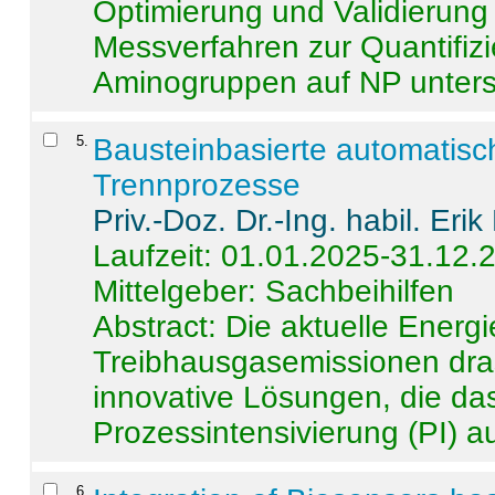
Optimierung und Validierun
Messverfahren zur Quantifiz
Aminogruppen auf NP untersch
5
.
Bausteinbasierte automatisc
Trennprozesse
Priv.-Doz. Dr.-Ing. habil. Eri
Laufzeit: 01.01.2025-31.12.
Mittelgeber: Sachbeihilfen
Abstract:
Die aktuelle Energi
Treibhausgasemissionen dras
innovative Lösungen, die das
Prozessintensivierung (PI) a
6
.