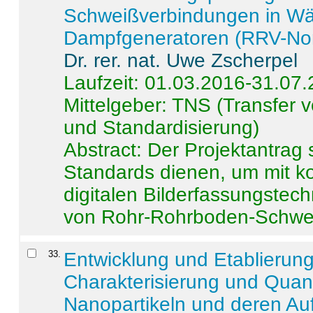
Schweißverbindungen in W
Dampfgeneratoren (RRV-No
Dr. rer. nat. Uwe Zscherpel
Laufzeit: 01.03.2016-31.07
Mittelgeber: TNS (Transfer
und Standardisierung)
Abstract:
Der Projektantrag 
Standards dienen, um mit k
digitalen Bilderfassungstec
von Rohr-Rohrboden-Schwei
33
.
Entwicklung und Etablierun
Charakterisierung und Quant
Nanopartikeln und deren Au