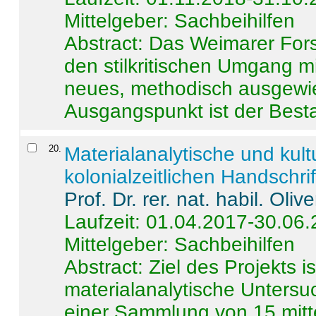
Mittelgeber: Sachbeihilfen
Abstract:
Das Weimarer Forsc
den stilkritischen Umgang m
neues, methodisch ausgewi
Ausgangspunkt ist der Besta
20
.
Materialanalytische und kul
kolonialzeitlichen Handschri
Prof. Dr. rer. nat. habil. Oli
Laufzeit: 01.04.2017-30.06
Mittelgeber: Sachbeihilfen
Abstract:
Ziel des Projekts i
materialanalytische Unters
einer Sammlung von 15 mitt