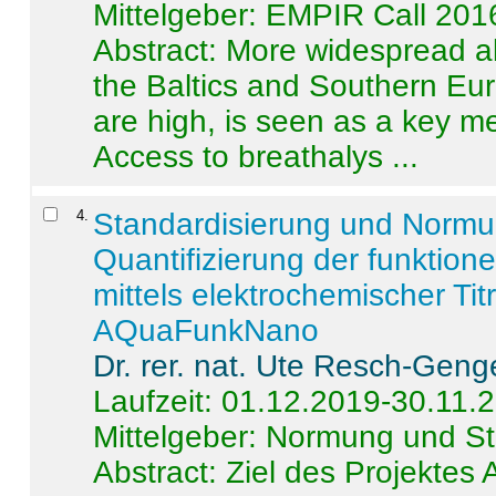
Mittelgeber: EMPIR Call 201
Abstract:
More widespread alc
the Baltics and Southern Eur
are high, is seen as a key m
Access to breathalys ...
4
.
Standardisierung und Norm
Quantifizierung der funktion
mittels elektrochemischer Ti
AQuaFunkNano
Dr. rer. nat. Ute Resch-Geng
Laufzeit: 01.12.2019-30.11.
Mittelgeber: Normung und St
Abstract:
Ziel des Projektes