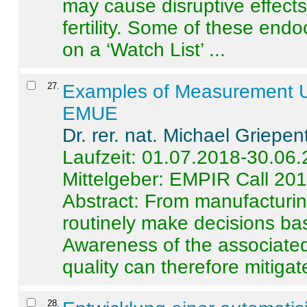
may cause disruptive effects
fertility. Some of these end
on a ‘Watch List’ ...
27
.
Examples of Measurement Un
EMUE
Dr. rer. nat. Michael Griepen
Laufzeit: 01.07.2018-30.06
Mittelgeber: EMPIR Call 20
Abstract:
From manufacturing
routinely make decisions b
Awareness of the associated
quality can therefore mitigate 
28
.