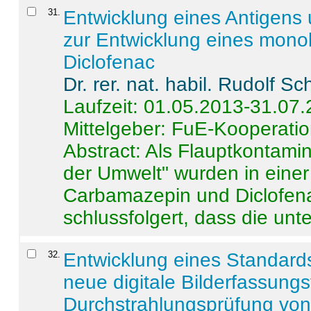
31
.
Entwicklung eines Antigens
zur Entwicklung eines monok
Diclofenac
Dr. rer. nat. habil. Rudolf S
Laufzeit: 01.05.2013-31.07
Mittelgeber: FuE-Kooperatio
Abstract:
Als Flauptkontamin
der Umwelt" wurden in ein
Carbamazepin und Diclofena
schlussfolgert, dass die unter
32
.
Entwicklung eines Standards
neue digitale Bilderfassungs
Durchstrahlungsprüfung vo