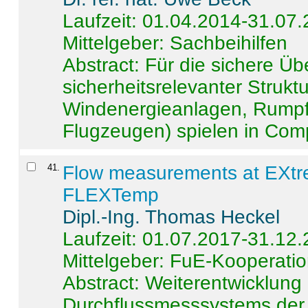
Laufzeit: 01.04.2014-31.07
Mittelgeber: Sachbeihilfen
Abstract:
Für die sichere Ü
sicherheitsrelevanter Strukt
Windenergieanlagen, Rumpf-
Flugzeugen) spielen in Compo
41
.
Flow measurements at EXtr
FLEXTemp
Dipl.-Ing. Thomas Heckel
Laufzeit: 01.07.2017-31.12
Mittelgeber: FuE-Kooperatio
Abstract:
Weiterentwicklun
Durchflussmesssystems der 