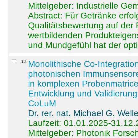
Mittelgeber: Industrielle G
Abstract:
Für Getränke erfol
Qualitätsbewertung auf der
wertbildenden Produkteige
und Mundgefühl hat der opti
13
.
Monolithische Co-Integrati
photonischen Immunsensore
in komplexen Probenmatrice
Entwicklung und Validieru
CoLuM
Dr. rer. nat. Michael G. Welle
Laufzeit: 01.01.2025-31.12
Mittelgeber: Photonik Fors