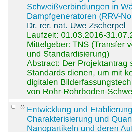
Schweißverbindungen in W
Dampfgeneratoren (RRV-No
Dr. rer. nat. Uwe Zscherpel
Laufzeit: 01.03.2016-31.07
Mittelgeber: TNS (Transfer
und Standardisierung)
Abstract:
Der Projektantrag 
Standards dienen, um mit k
digitalen Bilderfassungstec
von Rohr-Rohrboden-Schwei
33
.
Entwicklung und Etablierun
Charakterisierung und Quant
Nanopartikeln und deren Au