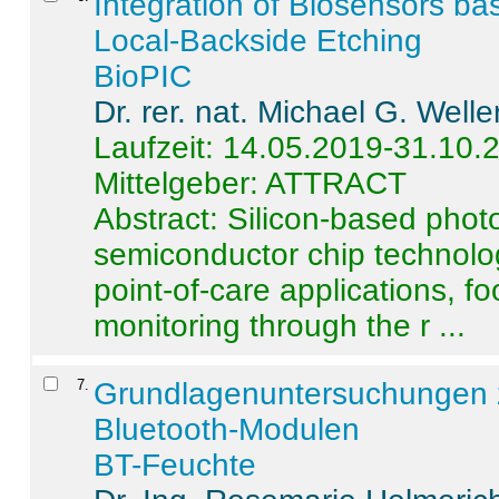
Integration of Biosensors ba
Local-Backside Etching
BioPIC
Dr. rer. nat. Michael G. Welle
Laufzeit: 14.05.2019-31.10.
Mittelgeber: ATTRACT
Abstract:
Silicon-based photo
semiconductor chip technolo
point-of-care applications, f
monitoring through the r ...
7
.
Grundlagenuntersuchungen 
Bluetooth-Modulen
BT-Feuchte