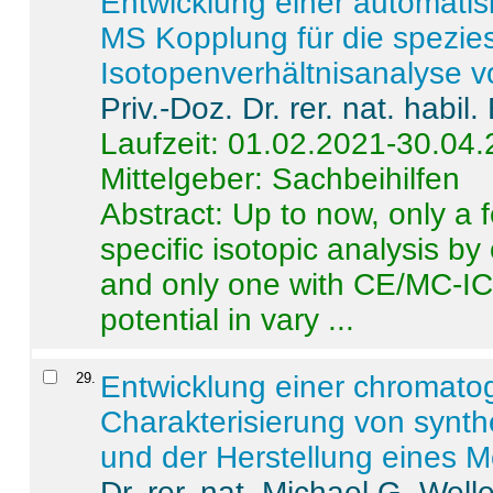
Entwicklung einer automatisi
MS Kopplung für die spezies
Isotopenverhältnisanalyse 
Priv.-Doz. Dr. rer. nat. habi
Laufzeit: 01.02.2021-30.04
Mittelgeber: Sachbeihilfen
Abstract:
Up to now, only a 
specific isotopic analysis 
and only one with CE/MC-ICP
potential in vary ...
29
.
Entwicklung einer chromat
Charakterisierung von synt
und der Herstellung eines M
Dr. rer. nat. Michael G. Welle