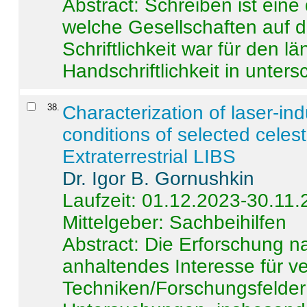
Abstract:
Schreiben ist eine 
welche Gesellschaften auf d
Schriftlichkeit war für den l
Handschriftlichkeit in untersc
38
.
Characterization of laser-i
conditions of selected celest
Extraterrestrial LIBS
Dr. Igor B. Gornushkin
Laufzeit: 01.12.2023-30.11
Mittelgeber: Sachbeihilfen
Abstract:
Die Erforschung na
anhaltendes Interesse für v
Techniken/Forschungsfelder 