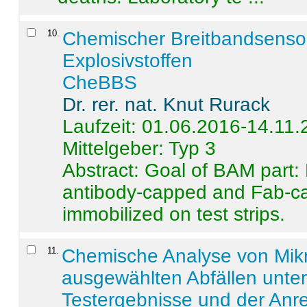
10
.
Chemischer Breitbandsenso
Explosivstoffen
CheBBS
Dr. rer. nat. Knut Rurack
Laufzeit: 01.06.2016-14.11
Mittelgeber: Typ 3
Abstract:
Goal of BAM part: 
antibody-capped and Fab-c
immobilized on test strips.
11
.
Chemische Analyse von Mik
ausgewählten Abfällen unter
Testergebnisse und der Anr