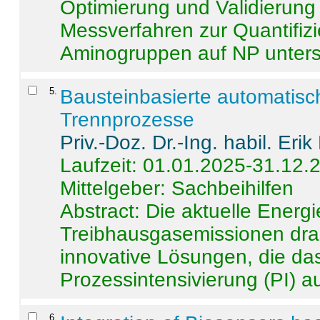
Optimierung und Validierun
Messverfahren zur Quantifiz
Aminogruppen auf NP untersch
5
.
Bausteinbasierte automatisc
Trennprozesse
Priv.-Doz. Dr.-Ing. habil. Eri
Laufzeit: 01.01.2025-31.12.
Mittelgeber: Sachbeihilfen
Abstract:
Die aktuelle Energi
Treibhausgasemissionen dras
innovative Lösungen, die das
Prozessintensivierung (PI) a
6
.