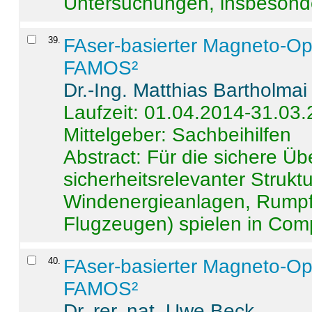
Untersuchungen, insbesonde
39
.
FAser-basierter Magneto-Op
FAMOS²
Dr.-Ing. Matthias Bartholmai
Laufzeit: 01.04.2014-31.03
Mittelgeber: Sachbeihilfen
Abstract:
Für die sichere Ü
sicherheitsrelevanter Strukt
Windenergieanlagen, Rumpf-
Flugzeugen) spielen in Compo
40
.
FAser-basierter Magneto-Op
FAMOS²
Dr. rer. nat. Uwe Beck