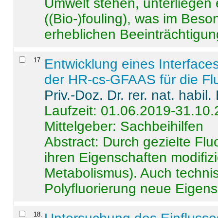
Umwelt stehen, unterliege
((Bio-)fouling), was im Beson
erheblichen Beeinträchtigung
17
.
Entwicklung eines Interface
der HR-cs-GFAAS für die Flu
Priv.-Doz. Dr. rer. nat. habi
Laufzeit: 01.06.2019-31.10
Mittelgeber: Sachbeihilfen
Abstract:
Durch gezielte Flu
ihren Eigenschaften modifizi
Metabolismus). Auch techni
Polyfluorierung neue Eigensc
18
.