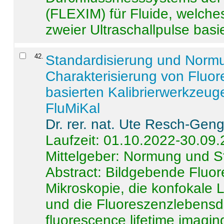
(FLEXIM) für Fluide, welche
zweier Ultraschallpulse basie
42
.
Standardisierung und Norm
Charakterisierung von Fluo
basierten Kalibrierwerkzeug
FluMiKal
Dr. rer. nat. Ute Resch-Gen
Laufzeit: 01.10.2022-30.09
Mittelgeber: Normung und S
Abstract:
Bildgebende Fluore
Mikroskopie, die konfokale
und die Fluoreszenzlebensd
fluorescence lifetime imaging