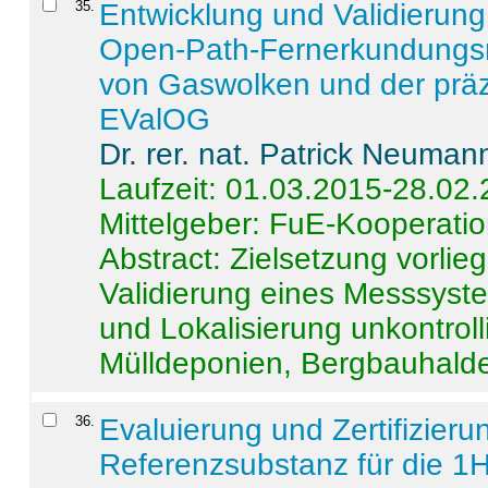
35
.
Entwicklung und Validierung 
Open-Path-Fernerkundungsm
von Gaswolken und der präz
EValOG
Dr. rer. nat. Patrick Neuman
Laufzeit: 01.03.2015-28.02
Mittelgeber: FuE-Kooperatio
Abstract:
Zielsetzung vorlie
Validierung eines Messsyst
und Lokalisierung unkontrol
Mülldeponien, Bergbauhalde
36
.
Evaluierung und Zertifizier
Referenzsubstanz für die 