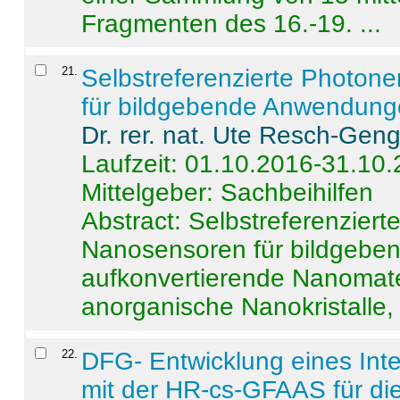
Fragmenten des 16.-19. ...
21
.
Selbstreferenzierte Photon
für bildgebende Anwendun
Dr. rer. nat. Ute Resch-Gen
Laufzeit: 01.10.2016-31.10
Mittelgeber: Sachbeihilfen
Abstract:
Selbstreferenzier
Nanosensoren für bildgeb
aufkonvertierende Nanomate
anorganische Nanokristalle, 
22
.
DFG- Entwicklung eines Int
mit der HR-cs-GFAAS für die