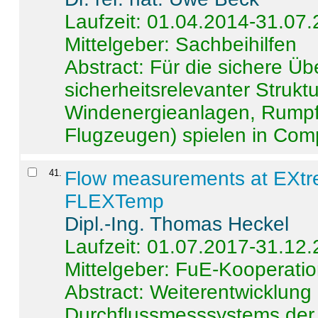
Laufzeit: 01.04.2014-31.07
Mittelgeber: Sachbeihilfen
Abstract:
Für die sichere Ü
sicherheitsrelevanter Strukt
Windenergieanlagen, Rumpf-
Flugzeugen) spielen in Compo
41
.
Flow measurements at EXtr
FLEXTemp
Dipl.-Ing. Thomas Heckel
Laufzeit: 01.07.2017-31.12
Mittelgeber: FuE-Kooperatio
Abstract:
Weiterentwicklun
Durchflussmesssystems der 