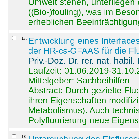
Umwelt stehen, unterliege
((Bio-)fouling), was im Beson
erheblichen Beeinträchtigung
17
.
Entwicklung eines Interface
der HR-cs-GFAAS für die Flu
Priv.-Doz. Dr. rer. nat. habi
Laufzeit: 01.06.2019-31.10
Mittelgeber: Sachbeihilfen
Abstract:
Durch gezielte Flu
ihren Eigenschaften modifizi
Metabolismus). Auch techni
Polyfluorierung neue Eigensc
18
.