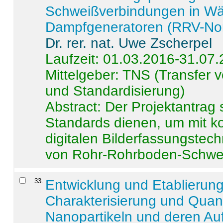
Schweißverbindungen in W
Dampfgeneratoren (RRV-No
Dr. rer. nat. Uwe Zscherpel
Laufzeit: 01.03.2016-31.07
Mittelgeber: TNS (Transfer
und Standardisierung)
Abstract:
Der Projektantrag 
Standards dienen, um mit k
digitalen Bilderfassungstec
von Rohr-Rohrboden-Schwei
33
.
Entwicklung und Etablierun
Charakterisierung und Quant
Nanopartikeln und deren Au