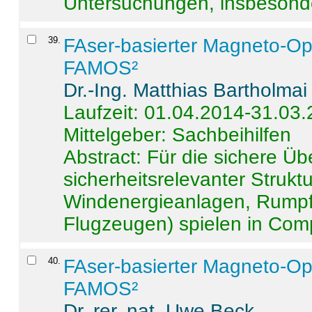
Untersuchungen, insbesonde
39
.
FAser-basierter Magneto-Op
FAMOS²
Dr.-Ing. Matthias Bartholmai
Laufzeit: 01.04.2014-31.03
Mittelgeber: Sachbeihilfen
Abstract:
Für die sichere Ü
sicherheitsrelevanter Strukt
Windenergieanlagen, Rumpf-
Flugzeugen) spielen in Compo
40
.
FAser-basierter Magneto-Op
FAMOS²
Dr. rer. nat. Uwe Beck