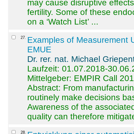
may cause disruptive effects
fertility. Some of these end
on a ‘Watch List’ ...
27
.
Examples of Measurement Un
EMUE
Dr. rer. nat. Michael Griepen
Laufzeit: 01.07.2018-30.06
Mittelgeber: EMPIR Call 20
Abstract:
From manufacturing
routinely make decisions b
Awareness of the associated
quality can therefore mitigate 
28
.