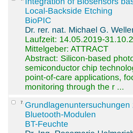
Integration of Biosensors ba
Local-Backside Etching
BioPIC
Dr. rer. nat. Michael G. Welle
Laufzeit: 14.05.2019-31.10.
Mittelgeber: ATTRACT
Abstract:
Silicon-based photo
semiconductor chip technolo
point-of-care applications, f
monitoring through the r ...
7
.
Grundlagenuntersuchungen 
Bluetooth-Modulen
BT-Feuchte