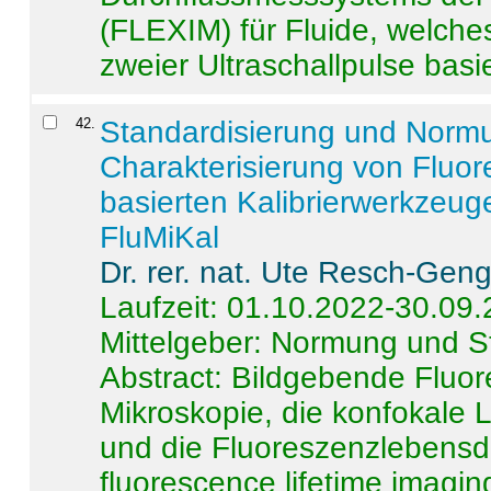
(FLEXIM) für Fluide, welche
zweier Ultraschallpulse basie
42
.
Standardisierung und Norm
Charakterisierung von Fluo
basierten Kalibrierwerkzeug
FluMiKal
Dr. rer. nat. Ute Resch-Gen
Laufzeit: 01.10.2022-30.09
Mittelgeber: Normung und S
Abstract:
Bildgebende Fluore
Mikroskopie, die konfokale
und die Fluoreszenzlebensd
fluorescence lifetime imaging