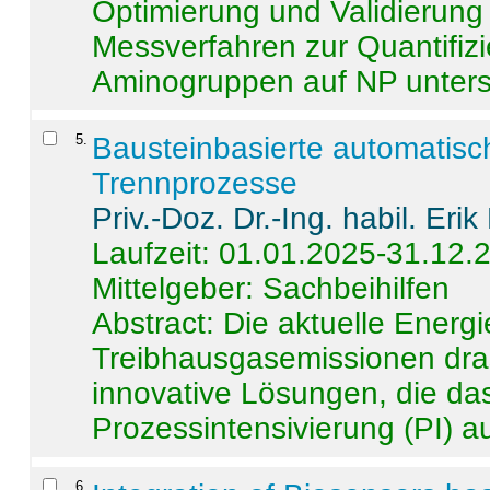
Optimierung und Validierun
Messverfahren zur Quantifiz
Aminogruppen auf NP untersch
5
.
Bausteinbasierte automatisc
Trennprozesse
Priv.-Doz. Dr.-Ing. habil. Eri
Laufzeit: 01.01.2025-31.12.
Mittelgeber: Sachbeihilfen
Abstract:
Die aktuelle Energi
Treibhausgasemissionen dras
innovative Lösungen, die das
Prozessintensivierung (PI) a
6
.