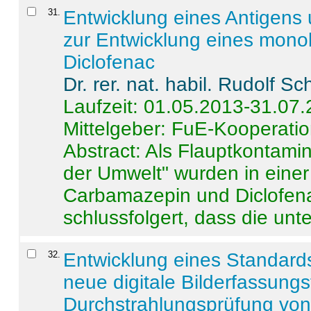
31
.
Entwicklung eines Antigens
zur Entwicklung eines monok
Diclofenac
Dr. rer. nat. habil. Rudolf S
Laufzeit: 01.05.2013-31.07
Mittelgeber: FuE-Kooperatio
Abstract:
Als Flauptkontamin
der Umwelt" wurden in ein
Carbamazepin und Diclofena
schlussfolgert, dass die unter
32
.
Entwicklung eines Standards
neue digitale Bilderfassungs
Durchstrahlungsprüfung vo