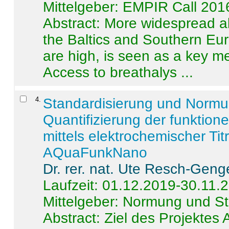
Mittelgeber: EMPIR Call 201
Abstract:
More widespread alc
the Baltics and Southern Eur
are high, is seen as a key m
Access to breathalys ...
4
.
Standardisierung und Norm
Quantifizierung der funktion
mittels elektrochemischer Ti
AQuaFunkNano
Dr. rer. nat. Ute Resch-Geng
Laufzeit: 01.12.2019-30.11.
Mittelgeber: Normung und St
Abstract:
Ziel des Projektes