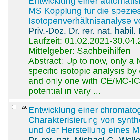
Entwicklung einer automatisi
MS Kopplung für die spezies
Isotopenverhältnisanalyse 
Priv.-Doz. Dr. rer. nat. habi
Laufzeit: 01.02.2021-30.04
Mittelgeber: Sachbeihilfen
Abstract:
Up to now, only a 
specific isotopic analysis 
and only one with CE/MC-ICP
potential in vary ...
29
.
Entwicklung einer chromat
Charakterisierung von synt
und der Herstellung eines M
Dr. rer. nat. Michael G. Welle