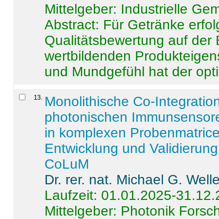
Mittelgeber: Industrielle G
Abstract:
Für Getränke erfol
Qualitätsbewertung auf der
wertbildenden Produkteige
und Mundgefühl hat der opti
13
.
Monolithische Co-Integrati
photonischen Immunsensore
in komplexen Probenmatrice
Entwicklung und Validieru
CoLuM
Dr. rer. nat. Michael G. Welle
Laufzeit: 01.01.2025-31.12
Mittelgeber: Photonik Fors