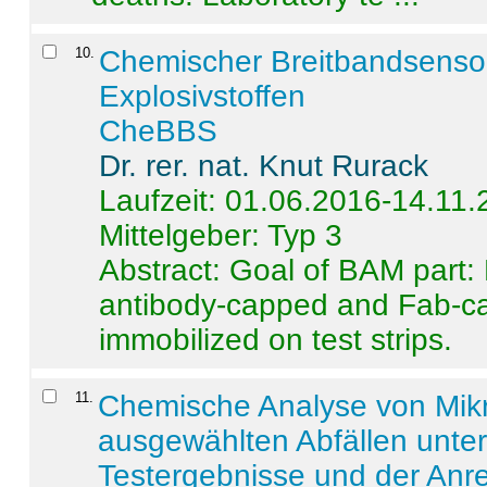
10
.
Chemischer Breitbandsenso
Explosivstoffen
CheBBS
Dr. rer. nat. Knut Rurack
Laufzeit: 01.06.2016-14.11
Mittelgeber: Typ 3
Abstract:
Goal of BAM part: 
antibody-capped and Fab-c
immobilized on test strips.
11
.
Chemische Analyse von Mik
ausgewählten Abfällen unter
Testergebnisse und der Anr