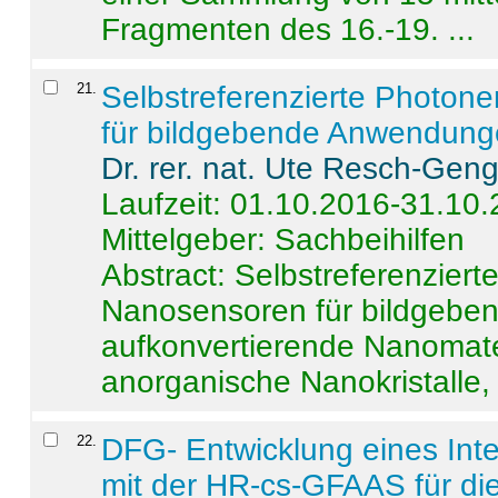
Fragmenten des 16.-19. ...
21
.
Selbstreferenzierte Photon
für bildgebende Anwendun
Dr. rer. nat. Ute Resch-Gen
Laufzeit: 01.10.2016-31.10
Mittelgeber: Sachbeihilfen
Abstract:
Selbstreferenzier
Nanosensoren für bildgeb
aufkonvertierende Nanomate
anorganische Nanokristalle, 
22
.
DFG- Entwicklung eines Int
mit der HR-cs-GFAAS für die