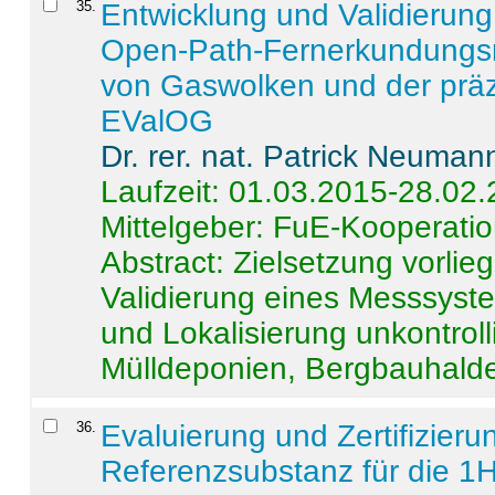
35
.
Entwicklung und Validierung 
Open-Path-Fernerkundungsm
von Gaswolken und der präz
EValOG
Dr. rer. nat. Patrick Neuman
Laufzeit: 01.03.2015-28.02
Mittelgeber: FuE-Kooperatio
Abstract:
Zielsetzung vorlie
Validierung eines Messsyst
und Lokalisierung unkontrol
Mülldeponien, Bergbauhalde
36
.
Evaluierung und Zertifizier
Referenzsubstanz für die 