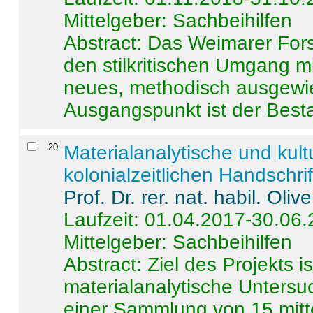
Mittelgeber: Sachbeihilfen
Abstract:
Das Weimarer Forsc
den stilkritischen Umgang m
neues, methodisch ausgewi
Ausgangspunkt ist der Besta
20
.
Materialanalytische und kul
kolonialzeitlichen Handschri
Prof. Dr. rer. nat. habil. Oli
Laufzeit: 01.04.2017-30.06
Mittelgeber: Sachbeihilfen
Abstract:
Ziel des Projekts i
materialanalytische Unters
einer Sammlung von 15 mitt