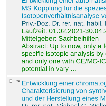
Entwicklung einer automatisi
MS Kopplung für die spezies
Isotopenverhältnisanalyse 
Priv.-Doz. Dr. rer. nat. habi
Laufzeit: 01.02.2021-30.04
Mittelgeber: Sachbeihilfen
Abstract:
Up to now, only a 
specific isotopic analysis 
and only one with CE/MC-ICP
potential in vary ...
29
.
Entwicklung einer chromat
Charakterisierung von synt
und der Herstellung eines M
Dr. rer. nat. Michael G. Welle