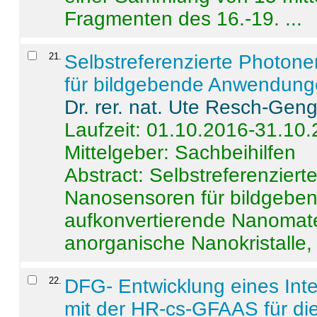
Fragmenten des 16.-19. ...
21
.
Selbstreferenzierte Photon
für bildgebende Anwendun
Dr. rer. nat. Ute Resch-Gen
Laufzeit: 01.10.2016-31.10
Mittelgeber: Sachbeihilfen
Abstract:
Selbstreferenzier
Nanosensoren für bildgeb
aufkonvertierende Nanomate
anorganische Nanokristalle, 
22
.
DFG- Entwicklung eines Int
mit der HR-cs-GFAAS für die