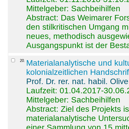
Mittelgeber: Sachbeihilfen
Abstract:
Das Weimarer Forsc
den stilkritischen Umgang m
neues, methodisch ausgewi
Ausgangspunkt ist der Besta
20
.
Materialanalytische und kul
kolonialzeitlichen Handschri
Prof. Dr. rer. nat. habil. Oli
Laufzeit: 01.04.2017-30.06
Mittelgeber: Sachbeihilfen
Abstract:
Ziel des Projekts i
materialanalytische Unters
einer Sammlung von 15 mitt