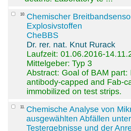
10
.
Chemischer Breitbandsenso
Explosivstoffen
CheBBS
Dr. rer. nat. Knut Rurack
Laufzeit: 01.06.2016-14.11
Mittelgeber: Typ 3
Abstract:
Goal of BAM part: 
antibody-capped and Fab-c
immobilized on test strips.
11
.
Chemische Analyse von Mik
ausgewählten Abfällen unter
Testergebnisse und der Anr