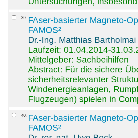
Untersuchungen, insbesonde
39
.
FAser-basierter Magneto-Op
FAMOS²
Dr.-Ing. Matthias Bartholmai
Laufzeit: 01.04.2014-31.03
Mittelgeber: Sachbeihilfen
Abstract:
Für die sichere Ü
sicherheitsrelevanter Strukt
Windenergieanlagen, Rumpf-
Flugzeugen) spielen in Compo
40
.
FAser-basierter Magneto-Op
FAMOS²
Dr. rer. nat. Uwe Beck