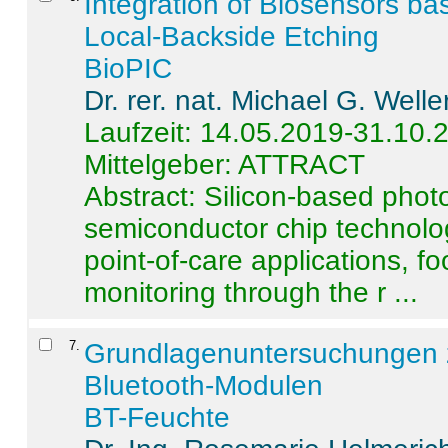
Integration of Biosensors ba
Local-Backside Etching
BioPIC
Dr. rer. nat. Michael G. Welle
Laufzeit: 14.05.2019-31.10.
Mittelgeber: ATTRACT
Abstract:
Silicon-based photo
semiconductor chip technolo
point-of-care applications, f
monitoring through the r ...
7
.
Grundlagenuntersuchungen 
Bluetooth-Modulen
BT-Feuchte