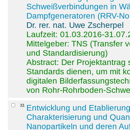
Schweißverbindungen in W
Dampfgeneratoren (RRV-No
Dr. rer. nat. Uwe Zscherpel
Laufzeit: 01.03.2016-31.07
Mittelgeber: TNS (Transfer
und Standardisierung)
Abstract:
Der Projektantrag 
Standards dienen, um mit k
digitalen Bilderfassungstec
von Rohr-Rohrboden-Schwei
33
.
Entwicklung und Etablierun
Charakterisierung und Quant
Nanopartikeln und deren Au