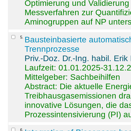
Optimierung und Validierun
Messverfahren zur Quantifiz
Aminogruppen auf NP untersch
5
.
Bausteinbasierte automatisc
Trennprozesse
Priv.-Doz. Dr.-Ing. habil. Eri
Laufzeit: 01.01.2025-31.12.
Mittelgeber: Sachbeihilfen
Abstract:
Die aktuelle Energi
Treibhausgasemissionen dras
innovative Lösungen, die das
Prozessintensivierung (PI) a
6
.