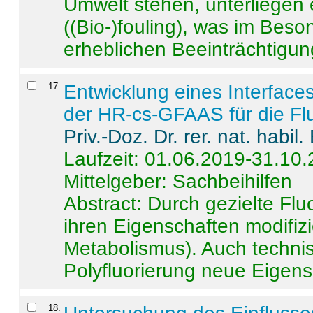
Umwelt stehen, unterliege
((Bio-)fouling), was im Beson
erheblichen Beeinträchtigung
17
.
Entwicklung eines Interface
der HR-cs-GFAAS für die Flu
Priv.-Doz. Dr. rer. nat. habi
Laufzeit: 01.06.2019-31.10
Mittelgeber: Sachbeihilfen
Abstract:
Durch gezielte Flu
ihren Eigenschaften modifizi
Metabolismus). Auch techni
Polyfluorierung neue Eigensc
18
.