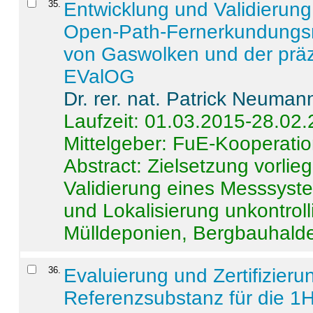
35
.
Entwicklung und Validierung 
Open-Path-Fernerkundungsm
von Gaswolken und der präz
EValOG
Dr. rer. nat. Patrick Neuman
Laufzeit: 01.03.2015-28.02
Mittelgeber: FuE-Kooperatio
Abstract:
Zielsetzung vorlie
Validierung eines Messsyst
und Lokalisierung unkontrol
Mülldeponien, Bergbauhalde
36
.
Evaluierung und Zertifizier
Referenzsubstanz für die 