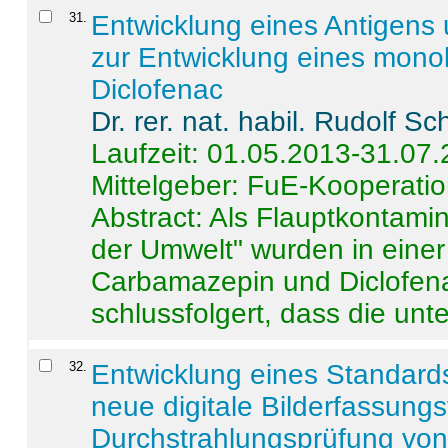
31
.
Entwicklung eines Antigens
zur Entwicklung eines monok
Diclofenac
Dr. rer. nat. habil. Rudolf S
Laufzeit: 01.05.2013-31.07
Mittelgeber: FuE-Kooperatio
Abstract:
Als Flauptkontamin
der Umwelt" wurden in ein
Carbamazepin und Diclofena
schlussfolgert, dass die unter
32
.
Entwicklung eines Standards
neue digitale Bilderfassungs
Durchstrahlungsprüfung vo