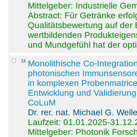
Mittelgeber: Industrielle G
Abstract:
Für Getränke erfol
Qualitätsbewertung auf der
wertbildenden Produkteige
und Mundgefühl hat der opti
13
.
Monolithische Co-Integrati
photonischen Immunsensore
in komplexen Probenmatrice
Entwicklung und Validieru
CoLuM
Dr. rer. nat. Michael G. Welle
Laufzeit: 01.01.2025-31.12
Mittelgeber: Photonik Fors