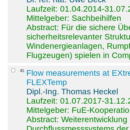
Laufzeit: 01.04.2014-31.07
Mittelgeber: Sachbeihilfen
Abstract:
Für die sichere Ü
sicherheitsrelevanter Strukt
Windenergieanlagen, Rumpf-
Flugzeugen) spielen in Compo
41
.
Flow measurements at EXtr
FLEXTemp
Dipl.-Ing. Thomas Heckel
Laufzeit: 01.07.2017-31.12
Mittelgeber: FuE-Kooperatio
Abstract:
Weiterentwicklun
Durchflussmesssystems der 