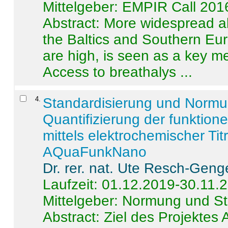
Mittelgeber: EMPIR Call 201
Abstract:
More widespread alc
the Baltics and Southern Eur
are high, is seen as a key m
Access to breathalys ...
4
.
Standardisierung und Norm
Quantifizierung der funktion
mittels elektrochemischer Ti
AQuaFunkNano
Dr. rer. nat. Ute Resch-Geng
Laufzeit: 01.12.2019-30.11.
Mittelgeber: Normung und St
Abstract:
Ziel des Projektes