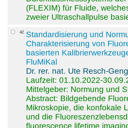
(FLEXIM) für Fluide, welche
zweier Ultraschallpulse basie
42
.
Standardisierung und Norm
Charakterisierung von Fluo
basierten Kalibrierwerkzeug
FluMiKal
Dr. rer. nat. Ute Resch-Gen
Laufzeit: 01.10.2022-30.09
Mittelgeber: Normung und S
Abstract:
Bildgebende Fluore
Mikroskopie, die konfokale
und die Fluoreszenzlebensd
fluorescence lifetime imaging