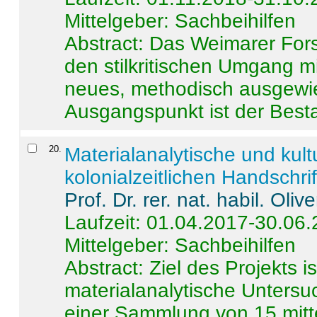
Mittelgeber: Sachbeihilfen
Abstract:
Das Weimarer Forsc
den stilkritischen Umgang m
neues, methodisch ausgewi
Ausgangspunkt ist der Besta
20
.
Materialanalytische und kul
kolonialzeitlichen Handschri
Prof. Dr. rer. nat. habil. Oli
Laufzeit: 01.04.2017-30.06
Mittelgeber: Sachbeihilfen
Abstract:
Ziel des Projekts i
materialanalytische Unters
einer Sammlung von 15 mitt