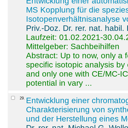
Entwicklung einer automatisi
MS Kopplung für die spezies
Isotopenverhältnisanalyse 
Priv.-Doz. Dr. rer. nat. habi
Laufzeit: 01.02.2021-30.04
Mittelgeber: Sachbeihilfen
Abstract:
Up to now, only a 
specific isotopic analysis 
and only one with CE/MC-ICP
potential in vary ...
29
.
Entwicklung einer chromat
Charakterisierung von synt
und der Herstellung eines M
Dr. rer. nat. Michael G. Welle