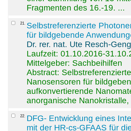
Fragmenten des 16.-19. ...
21
.
Selbstreferenzierte Photon
für bildgebende Anwendun
Dr. rer. nat. Ute Resch-Gen
Laufzeit: 01.10.2016-31.10
Mittelgeber: Sachbeihilfen
Abstract:
Selbstreferenzier
Nanosensoren für bildgeb
aufkonvertierende Nanomate
anorganische Nanokristalle, 
22
.
DFG- Entwicklung eines Int
mit der HR-cs-GFAAS für die