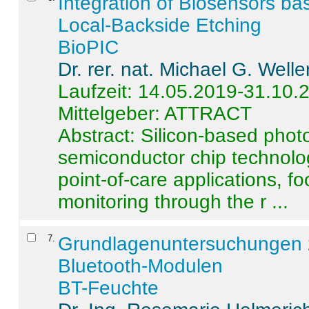
Integration of Biosensors ba
Local-Backside Etching
BioPIC
Dr. rer. nat. Michael G. Welle
Laufzeit: 14.05.2019-31.10.
Mittelgeber: ATTRACT
Abstract:
Silicon-based photo
semiconductor chip technolo
point-of-care applications, f
monitoring through the r ...
7
.
Grundlagenuntersuchungen 
Bluetooth-Modulen
BT-Feuchte