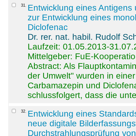
31
.
Entwicklung eines Antigens
zur Entwicklung eines monok
Diclofenac
Dr. rer. nat. habil. Rudolf S
Laufzeit: 01.05.2013-31.07
Mittelgeber: FuE-Kooperatio
Abstract:
Als Flauptkontamin
der Umwelt" wurden in ein
Carbamazepin und Diclofena
schlussfolgert, dass die unter
32
.
Entwicklung eines Standards
neue digitale Bilderfassungs
Durchstrahlungsprüfung vo