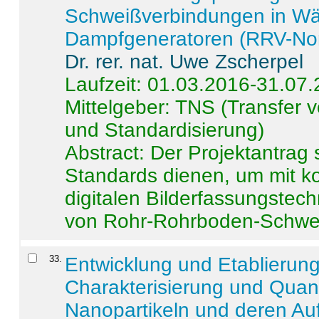
Schweißverbindungen in W
Dampfgeneratoren (RRV-No
Dr. rer. nat. Uwe Zscherpel
Laufzeit: 01.03.2016-31.07
Mittelgeber: TNS (Transfer
und Standardisierung)
Abstract:
Der Projektantrag 
Standards dienen, um mit k
digitalen Bilderfassungstec
von Rohr-Rohrboden-Schwei
33
.
Entwicklung und Etablierun
Charakterisierung und Quant
Nanopartikeln und deren Au