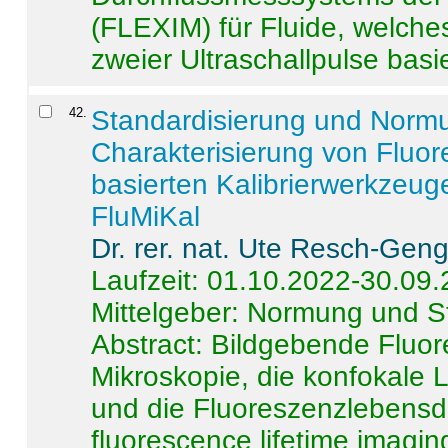
(FLEXIM) für Fluide, welche
zweier Ultraschallpulse basie
42
.
Standardisierung und Norm
Charakterisierung von Fluo
basierten Kalibrierwerkzeug
FluMiKal
Dr. rer. nat. Ute Resch-Gen
Laufzeit: 01.10.2022-30.09
Mittelgeber: Normung und S
Abstract:
Bildgebende Fluore
Mikroskopie, die konfokale
und die Fluoreszenzlebensd
fluorescence lifetime imaging