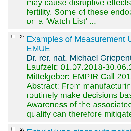
may cause disruptive effects
fertility. Some of these end
on a ‘Watch List’ ...
27
.
Examples of Measurement Un
EMUE
Dr. rer. nat. Michael Griepen
Laufzeit: 01.07.2018-30.06
Mittelgeber: EMPIR Call 20
Abstract:
From manufacturing
routinely make decisions b
Awareness of the associated
quality can therefore mitigate 
28
.