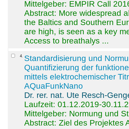
Mittelgeber: EMPIR Call 201
Abstract:
More widespread alc
the Baltics and Southern Eur
are high, is seen as a key m
Access to breathalys ...
4
.
Standardisierung und Norm
Quantifizierung der funktion
mittels elektrochemischer Ti
AQuaFunkNano
Dr. rer. nat. Ute Resch-Geng
Laufzeit: 01.12.2019-30.11.
Mittelgeber: Normung und St
Abstract:
Ziel des Projektes