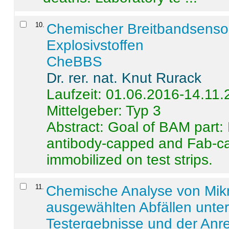
10
.
Chemischer Breitbandsenso
Explosivstoffen
CheBBS
Dr. rer. nat. Knut Rurack
Laufzeit: 01.06.2016-14.11
Mittelgeber: Typ 3
Abstract:
Goal of BAM part: 
antibody-capped and Fab-c
immobilized on test strips.
11
.
Chemische Analyse von Mik
ausgewählten Abfällen unter
Testergebnisse und der Anr