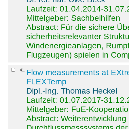
Laufzeit: 01.04.2014-31.07
Mittelgeber: Sachbeihilfen
Abstract:
Für die sichere Ü
sicherheitsrelevanter Strukt
Windenergieanlagen, Rumpf-
Flugzeugen) spielen in Compo
41
.
Flow measurements at EXtr
FLEXTemp
Dipl.-Ing. Thomas Heckel
Laufzeit: 01.07.2017-31.12
Mittelgeber: FuE-Kooperatio
Abstract:
Weiterentwicklun
Durchflussmesssystems der 