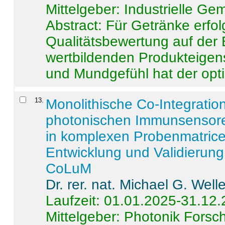
Mittelgeber: Industrielle G
Abstract:
Für Getränke erfol
Qualitätsbewertung auf der
wertbildenden Produkteige
und Mundgefühl hat der opti
13
.
Monolithische Co-Integrati
photonischen Immunsensore
in komplexen Probenmatrice
Entwicklung und Validieru
CoLuM
Dr. rer. nat. Michael G. Welle
Laufzeit: 01.01.2025-31.12
Mittelgeber: Photonik Fors