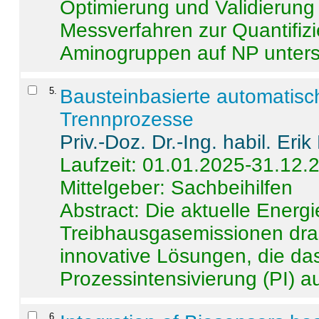
Optimierung und Validierun
Messverfahren zur Quantifiz
Aminogruppen auf NP untersch
5
.
Bausteinbasierte automatisc
Trennprozesse
Priv.-Doz. Dr.-Ing. habil. Eri
Laufzeit: 01.01.2025-31.12.
Mittelgeber: Sachbeihilfen
Abstract:
Die aktuelle Energi
Treibhausgasemissionen dras
innovative Lösungen, die das
Prozessintensivierung (PI) a
6
.