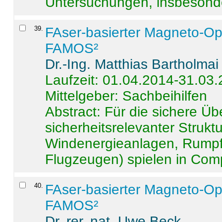
Untersuchungen, insbesonde
39
.
FAser-basierter Magneto-Op
FAMOS²
Dr.-Ing. Matthias Bartholmai
Laufzeit: 01.04.2014-31.03
Mittelgeber: Sachbeihilfen
Abstract:
Für die sichere Ü
sicherheitsrelevanter Strukt
Windenergieanlagen, Rumpf-
Flugzeugen) spielen in Compo
40
.
FAser-basierter Magneto-Op
FAMOS²
Dr. rer. nat. Uwe Beck