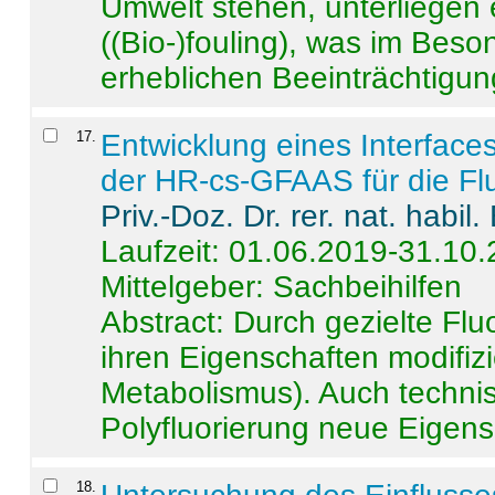
Umwelt stehen, unterliege
((Bio-)fouling), was im Beson
erheblichen Beeinträchtigung
17
.
Entwicklung eines Interface
der HR-cs-GFAAS für die Flu
Priv.-Doz. Dr. rer. nat. habi
Laufzeit: 01.06.2019-31.10
Mittelgeber: Sachbeihilfen
Abstract:
Durch gezielte Flu
ihren Eigenschaften modifizi
Metabolismus). Auch techni
Polyfluorierung neue Eigensc
18
.