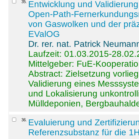
35
.
Entwicklung und Validierung 
Open-Path-Fernerkundungsm
von Gaswolken und der präz
EValOG
Dr. rer. nat. Patrick Neuman
Laufzeit: 01.03.2015-28.02
Mittelgeber: FuE-Kooperatio
Abstract:
Zielsetzung vorlie
Validierung eines Messsyst
und Lokalisierung unkontrol
Mülldeponien, Bergbauhalde
36
.
Evaluierung und Zertifizier
Referenzsubstanz für die 