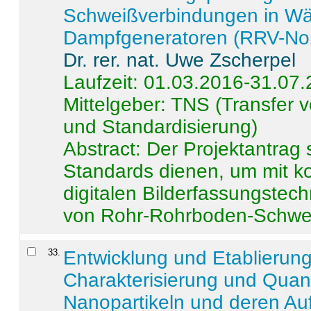
Schweißverbindungen in W
Dampfgeneratoren (RRV-No
Dr. rer. nat. Uwe Zscherpel
Laufzeit: 01.03.2016-31.07
Mittelgeber: TNS (Transfer
und Standardisierung)
Abstract:
Der Projektantrag 
Standards dienen, um mit k
digitalen Bilderfassungstec
von Rohr-Rohrboden-Schwei
33
.
Entwicklung und Etablierun
Charakterisierung und Quant
Nanopartikeln und deren Au