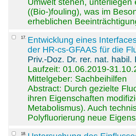
Umwelt stehen, unterliege
((Bio-)fouling), was im Beson
erheblichen Beeinträchtigung
17
.
Entwicklung eines Interface
der HR-cs-GFAAS für die Flu
Priv.-Doz. Dr. rer. nat. habi
Laufzeit: 01.06.2019-31.10
Mittelgeber: Sachbeihilfen
Abstract:
Durch gezielte Flu
ihren Eigenschaften modifizi
Metabolismus). Auch techni
Polyfluorierung neue Eigensc
18
.