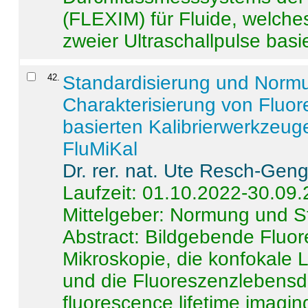
(FLEXIM) für Fluide, welche
zweier Ultraschallpulse basie
42
.
Standardisierung und Norm
Charakterisierung von Fluo
basierten Kalibrierwerkzeug
FluMiKal
Dr. rer. nat. Ute Resch-Gen
Laufzeit: 01.10.2022-30.09
Mittelgeber: Normung und S
Abstract:
Bildgebende Fluore
Mikroskopie, die konfokale
und die Fluoreszenzlebensd
fluorescence lifetime imaging