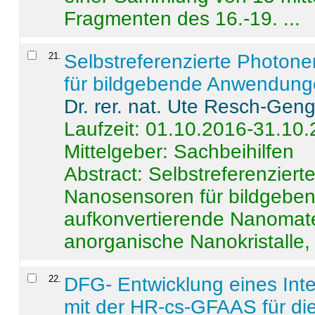
Fragmenten des 16.-19. ...
21
.
Selbstreferenzierte Photon
für bildgebende Anwendun
Dr. rer. nat. Ute Resch-Gen
Laufzeit: 01.10.2016-31.10
Mittelgeber: Sachbeihilfen
Abstract:
Selbstreferenzier
Nanosensoren für bildgeb
aufkonvertierende Nanomate
anorganische Nanokristalle, 
22
.
DFG- Entwicklung eines Int
mit der HR-cs-GFAAS für die