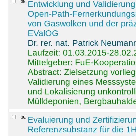
35
.
Entwicklung und Validierung 
Open-Path-Fernerkundungsm
von Gaswolken und der präz
EValOG
Dr. rer. nat. Patrick Neuman
Laufzeit: 01.03.2015-28.02
Mittelgeber: FuE-Kooperatio
Abstract:
Zielsetzung vorlie
Validierung eines Messsyst
und Lokalisierung unkontrol
Mülldeponien, Bergbauhalde
36
.
Evaluierung und Zertifizier
Referenzsubstanz für die 