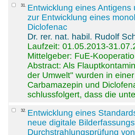
31
.
Entwicklung eines Antigens
zur Entwicklung eines monok
Diclofenac
Dr. rer. nat. habil. Rudolf S
Laufzeit: 01.05.2013-31.07
Mittelgeber: FuE-Kooperatio
Abstract:
Als Flauptkontamin
der Umwelt" wurden in ein
Carbamazepin und Diclofena
schlussfolgert, dass die unter
32
.
Entwicklung eines Standards
neue digitale Bilderfassungs
Durchstrahlungsprüfung vo