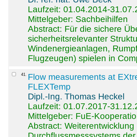
Laufzeit: 01.04.2014-31.07
Mittelgeber: Sachbeihilfen
Abstract:
Für die sichere Ü
sicherheitsrelevanter Strukt
Windenergieanlagen, Rumpf-
Flugzeugen) spielen in Compo
41
.
Flow measurements at EXtr
FLEXTemp
Dipl.-Ing. Thomas Heckel
Laufzeit: 01.07.2017-31.12
Mittelgeber: FuE-Kooperatio
Abstract:
Weiterentwicklun
Durchflussmesssystems der 