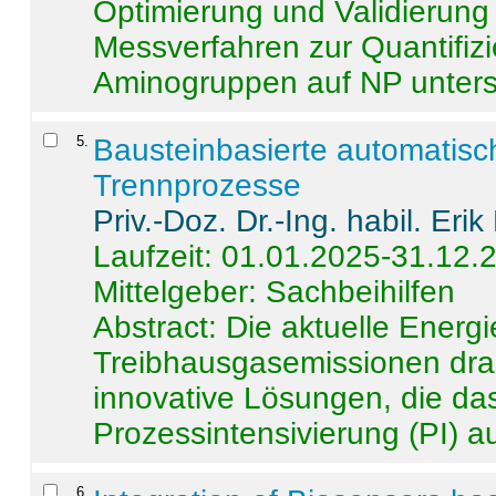
Optimierung und Validierun
Messverfahren zur Quantifiz
Aminogruppen auf NP untersch
5
.
Bausteinbasierte automatisc
Trennprozesse
Priv.-Doz. Dr.-Ing. habil. Eri
Laufzeit: 01.01.2025-31.12.
Mittelgeber: Sachbeihilfen
Abstract:
Die aktuelle Energi
Treibhausgasemissionen dras
innovative Lösungen, die das
Prozessintensivierung (PI) a
6
.