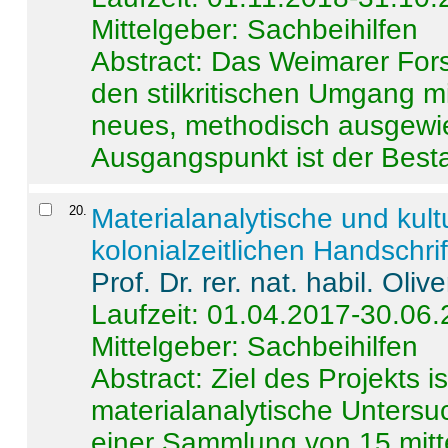
Mittelgeber: Sachbeihilfen
Abstract:
Das Weimarer Forsc
den stilkritischen Umgang m
neues, methodisch ausgewi
Ausgangspunkt ist der Besta
20
.
Materialanalytische und kul
kolonialzeitlichen Handschri
Prof. Dr. rer. nat. habil. Oli
Laufzeit: 01.04.2017-30.06
Mittelgeber: Sachbeihilfen
Abstract:
Ziel des Projekts i
materialanalytische Unters
einer Sammlung von 15 mitt