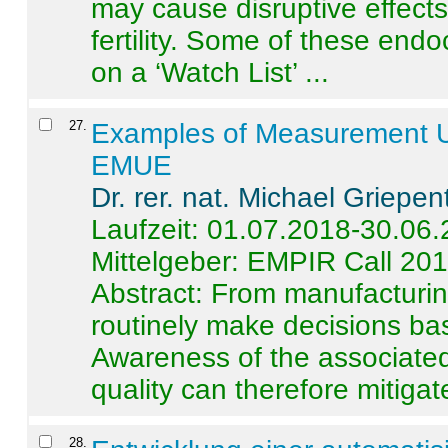
may cause disruptive effects
fertility. Some of these end
on a ‘Watch List’ ...
27
.
Examples of Measurement Un
EMUE
Dr. rer. nat. Michael Griepen
Laufzeit: 01.07.2018-30.06
Mittelgeber: EMPIR Call 20
Abstract:
From manufacturing
routinely make decisions b
Awareness of the associated
quality can therefore mitigate 
28
.