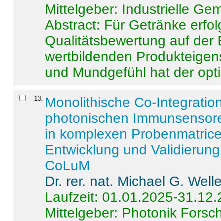
Mittelgeber: Industrielle G
Abstract:
Für Getränke erfol
Qualitätsbewertung auf der
wertbildenden Produkteige
und Mundgefühl hat der opti
13
.
Monolithische Co-Integrati
photonischen Immunsensore
in komplexen Probenmatrice
Entwicklung und Validieru
CoLuM
Dr. rer. nat. Michael G. Welle
Laufzeit: 01.01.2025-31.12
Mittelgeber: Photonik Fors