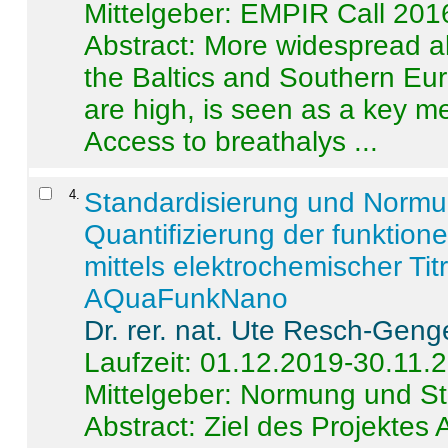
Mittelgeber: EMPIR Call 201
Abstract:
More widespread alc
the Baltics and Southern Eur
are high, is seen as a key m
Access to breathalys ...
4
.
Standardisierung und Norm
Quantifizierung der funktion
mittels elektrochemischer Ti
AQuaFunkNano
Dr. rer. nat. Ute Resch-Geng
Laufzeit: 01.12.2019-30.11.
Mittelgeber: Normung und St
Abstract:
Ziel des Projektes