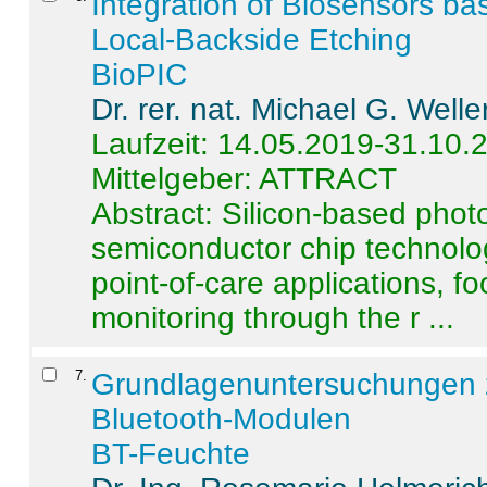
Integration of Biosensors ba
Local-Backside Etching
BioPIC
Dr. rer. nat. Michael G. Welle
Laufzeit: 14.05.2019-31.10.
Mittelgeber: ATTRACT
Abstract:
Silicon-based photo
semiconductor chip technolo
point-of-care applications, f
monitoring through the r ...
7
.
Grundlagenuntersuchungen 
Bluetooth-Modulen
BT-Feuchte