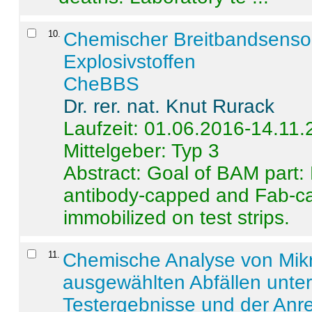
10
.
Chemischer Breitbandsenso
Explosivstoffen
CheBBS
Dr. rer. nat. Knut Rurack
Laufzeit: 01.06.2016-14.11
Mittelgeber: Typ 3
Abstract:
Goal of BAM part: 
antibody-capped and Fab-c
immobilized on test strips.
11
.
Chemische Analyse von Mik
ausgewählten Abfällen unter
Testergebnisse und der Anr