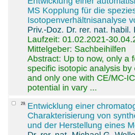
Entwicklung einer automatisi
MS Kopplung für die spezies
Isotopenverhältnisanalyse 
Priv.-Doz. Dr. rer. nat. habi
Laufzeit: 01.02.2021-30.04
Mittelgeber: Sachbeihilfen
Abstract:
Up to now, only a 
specific isotopic analysis 
and only one with CE/MC-ICP
potential in vary ...
29
.
Entwicklung einer chromat
Charakterisierung von synt
und der Herstellung eines M
Dr. rer. nat. Michael G. Welle