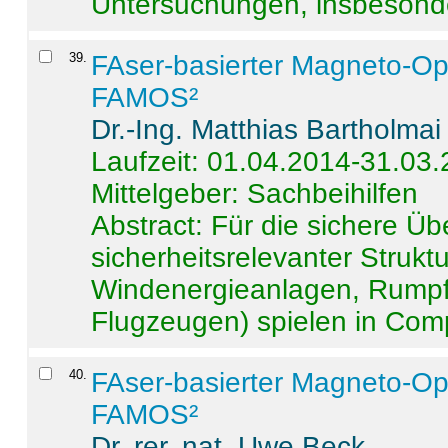
Untersuchungen, insbesonde
39
.
FAser-basierter Magneto-Op
FAMOS²
Dr.-Ing. Matthias Bartholmai
Laufzeit: 01.04.2014-31.03
Mittelgeber: Sachbeihilfen
Abstract:
Für die sichere Ü
sicherheitsrelevanter Strukt
Windenergieanlagen, Rumpf-
Flugzeugen) spielen in Compo
40
.
FAser-basierter Magneto-Op
FAMOS²
Dr. rer. nat. Uwe Beck