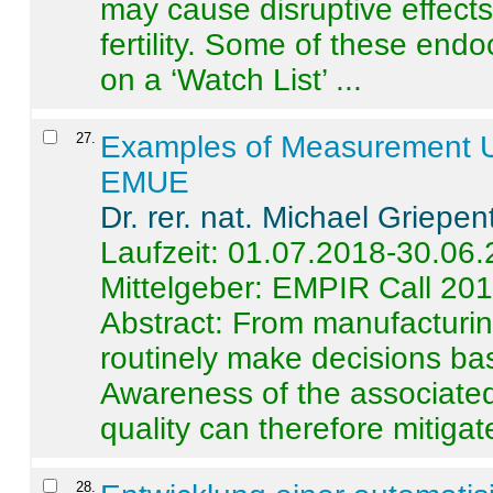
may cause disruptive effects
fertility. Some of these end
on a ‘Watch List’ ...
27
.
Examples of Measurement Un
EMUE
Dr. rer. nat. Michael Griepen
Laufzeit: 01.07.2018-30.06
Mittelgeber: EMPIR Call 20
Abstract:
From manufacturing
routinely make decisions b
Awareness of the associated
quality can therefore mitigate 
28
.