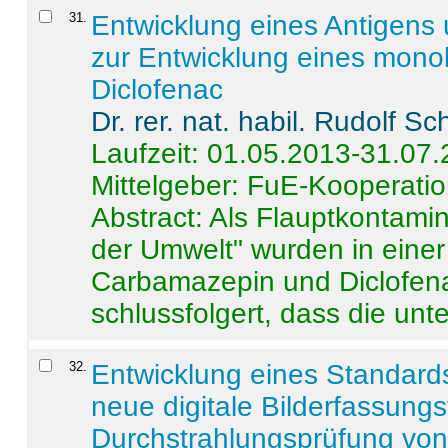
31
.
Entwicklung eines Antigens
zur Entwicklung eines monok
Diclofenac
Dr. rer. nat. habil. Rudolf S
Laufzeit: 01.05.2013-31.07
Mittelgeber: FuE-Kooperatio
Abstract:
Als Flauptkontamin
der Umwelt" wurden in ein
Carbamazepin und Diclofena
schlussfolgert, dass die unter
32
.
Entwicklung eines Standards
neue digitale Bilderfassungs
Durchstrahlungsprüfung vo