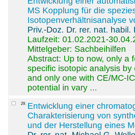
Entwicklung einer automatisi
MS Kopplung für die spezies
Isotopenverhältnisanalyse 
Priv.-Doz. Dr. rer. nat. habi
Laufzeit: 01.02.2021-30.04
Mittelgeber: Sachbeihilfen
Abstract:
Up to now, only a 
specific isotopic analysis 
and only one with CE/MC-ICP
potential in vary ...
29
.
Entwicklung einer chromat
Charakterisierung von synt
und der Herstellung eines M
Dr. rer. nat. Michael G. Welle