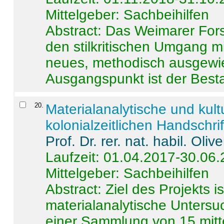
Mittelgeber: Sachbeihilfen
Abstract:
Das Weimarer Forsc
den stilkritischen Umgang m
neues, methodisch ausgewi
Ausgangspunkt ist der Besta
20
.
Materialanalytische und kul
kolonialzeitlichen Handschri
Prof. Dr. rer. nat. habil. Oli
Laufzeit: 01.04.2017-30.06
Mittelgeber: Sachbeihilfen
Abstract:
Ziel des Projekts i
materialanalytische Unters
einer Sammlung von 15 mitt