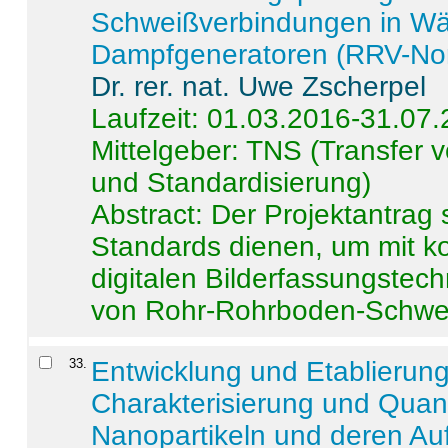
Schweißverbindungen in W
Dampfgeneratoren (RRV-No
Dr. rer. nat. Uwe Zscherpel
Laufzeit: 01.03.2016-31.07
Mittelgeber: TNS (Transfer
und Standardisierung)
Abstract:
Der Projektantrag 
Standards dienen, um mit k
digitalen Bilderfassungstec
von Rohr-Rohrboden-Schwei
33
.
Entwicklung und Etablierun
Charakterisierung und Quant
Nanopartikeln und deren Au