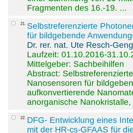
Fragmenten des 16.-19. ...
21
.
Selbstreferenzierte Photon
für bildgebende Anwendun
Dr. rer. nat. Ute Resch-Gen
Laufzeit: 01.10.2016-31.10
Mittelgeber: Sachbeihilfen
Abstract:
Selbstreferenzier
Nanosensoren für bildgeb
aufkonvertierende Nanomate
anorganische Nanokristalle, 
22
.
DFG- Entwicklung eines Int
mit der HR-cs-GFAAS für die