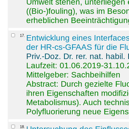
Umwelt stehen, unterliege
((Bio-)fouling), was im Beson
erheblichen Beeinträchtigung
17
.
Entwicklung eines Interface
der HR-cs-GFAAS für die Flu
Priv.-Doz. Dr. rer. nat. habi
Laufzeit: 01.06.2019-31.10
Mittelgeber: Sachbeihilfen
Abstract:
Durch gezielte Flu
ihren Eigenschaften modifizi
Metabolismus). Auch techni
Polyfluorierung neue Eigensc
18
.