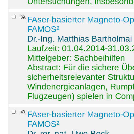
Untersuchungen, insbesonde
39
.
FAser-basierter Magneto-Op
FAMOS²
Dr.-Ing. Matthias Bartholmai
Laufzeit: 01.04.2014-31.03
Mittelgeber: Sachbeihilfen
Abstract:
Für die sichere Ü
sicherheitsrelevanter Strukt
Windenergieanlagen, Rumpf-
Flugzeugen) spielen in Compo
40
.
FAser-basierter Magneto-Op
FAMOS²
Dr. rer. nat. Uwe Beck