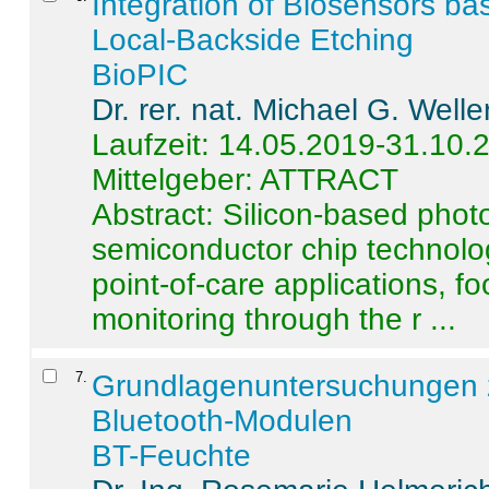
Integration of Biosensors ba
Local-Backside Etching
BioPIC
Dr. rer. nat. Michael G. Welle
Laufzeit: 14.05.2019-31.10.
Mittelgeber: ATTRACT
Abstract:
Silicon-based photo
semiconductor chip technolo
point-of-care applications, f
monitoring through the r ...
7
.
Grundlagenuntersuchungen 
Bluetooth-Modulen
BT-Feuchte