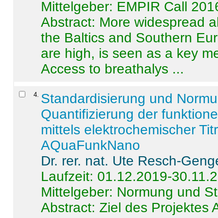
Mittelgeber: EMPIR Call 201
Abstract:
More widespread alc
the Baltics and Southern Eur
are high, is seen as a key m
Access to breathalys ...
4
.
Standardisierung und Norm
Quantifizierung der funktion
mittels elektrochemischer Ti
AQuaFunkNano
Dr. rer. nat. Ute Resch-Geng
Laufzeit: 01.12.2019-30.11.
Mittelgeber: Normung und St
Abstract:
Ziel des Projektes