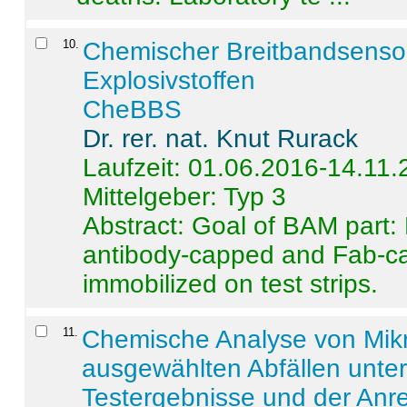
10
.
Chemischer Breitbandsenso
Explosivstoffen
CheBBS
Dr. rer. nat. Knut Rurack
Laufzeit: 01.06.2016-14.11
Mittelgeber: Typ 3
Abstract:
Goal of BAM part: 
antibody-capped and Fab-c
immobilized on test strips.
11
.
Chemische Analyse von Mik
ausgewählten Abfällen unter
Testergebnisse und der Anr