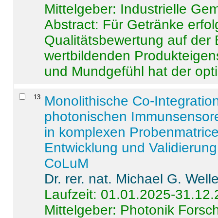
Mittelgeber: Industrielle G
Abstract:
Für Getränke erfol
Qualitätsbewertung auf der
wertbildenden Produkteige
und Mundgefühl hat der opti
13
.
Monolithische Co-Integrati
photonischen Immunsensore
in komplexen Probenmatrice
Entwicklung und Validieru
CoLuM
Dr. rer. nat. Michael G. Welle
Laufzeit: 01.01.2025-31.12
Mittelgeber: Photonik Fors