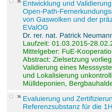
35
.
Entwicklung und Validierung 
Open-Path-Fernerkundungsm
von Gaswolken und der präz
EValOG
Dr. rer. nat. Patrick Neuman
Laufzeit: 01.03.2015-28.02
Mittelgeber: FuE-Kooperatio
Abstract:
Zielsetzung vorlie
Validierung eines Messsyst
und Lokalisierung unkontrol
Mülldeponien, Bergbauhalde
36
.
Evaluierung und Zertifizier
Referenzsubstanz für die 