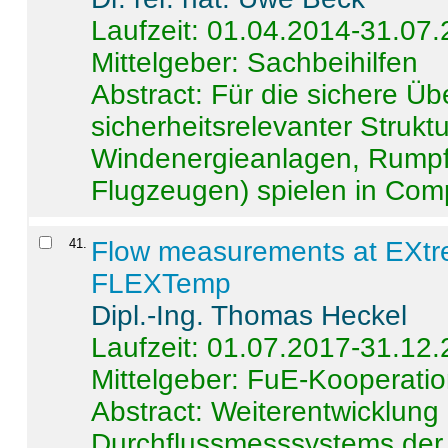
Laufzeit: 01.04.2014-31.07
Mittelgeber: Sachbeihilfen
Abstract:
Für die sichere Ü
sicherheitsrelevanter Strukt
Windenergieanlagen, Rumpf-
Flugzeugen) spielen in Compo
41
.
Flow measurements at EXtr
FLEXTemp
Dipl.-Ing. Thomas Heckel
Laufzeit: 01.07.2017-31.12
Mittelgeber: FuE-Kooperatio
Abstract:
Weiterentwicklun
Durchflussmesssystems der 