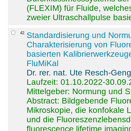
(FLEXIM) für Fluide, welche
zweier Ultraschallpulse basie
42
.
Standardisierung und Norm
Charakterisierung von Fluo
basierten Kalibrierwerkzeug
FluMiKal
Dr. rer. nat. Ute Resch-Gen
Laufzeit: 01.10.2022-30.09
Mittelgeber: Normung und S
Abstract:
Bildgebende Fluore
Mikroskopie, die konfokale
und die Fluoreszenzlebensd
fluorescence lifetime imaging