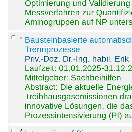
Optimierung und Validierun
Messverfahren zur Quantifiz
Aminogruppen auf NP untersch
5
.
Bausteinbasierte automatisc
Trennprozesse
Priv.-Doz. Dr.-Ing. habil. Eri
Laufzeit: 01.01.2025-31.12.
Mittelgeber: Sachbeihilfen
Abstract:
Die aktuelle Energi
Treibhausgasemissionen dras
innovative Lösungen, die das
Prozessintensivierung (PI) a
6
.