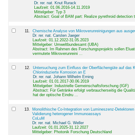
Dr. rer. nat. Knut Rurack
Laufzeit: 01.06.2016-14.11.2019
Mittelgeber: Typ 3
Abstract:
Goal of BAM part: Realize pyrethroid detection
11
.
Chemische Analyse von Mikroverunreinigungen aus ausgewä
Dr. rer. nat. Carsten Jaeger
Laufzeit: 01.12.2022-31.05.2023
Mittelgeber: Umweltbundesamt (UBA)
Abstract:
Im Rahmen des Forschungsprojekts sollen Elua
vermutete Mikroverunreini ...
12
.
Untersuchung zum Einfluss der Oberflächengüte auf das Ko
Chlorinduzierte Korrosion an E
Dr. rer. nat. Johann Wilhelm Erning
Laufzeit: 01.01.2017-30.06.2019
Mittelgeber: Industrielle Gemeinschaftsforschung (IGF)
Abstract:
Für Getränke erfolgt verbraucherseitig die Qu
hat der optische Eindru ...
13
.
Monolithische Co-Integration von Lumineszenz-Detektoren
Validierung heterogener Immunoassays
CoLuM
Dr. rer. nat. Michael G. Weller
Laufzeit: 01.01.2025-31.12.2027
Mittelgeber: Photonik Forschung Deutschland