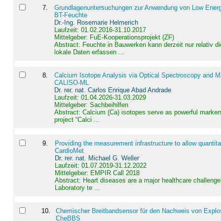
7
.
Grundlagenuntersuchungen zur Anwendung von Low Energ
BT-Feuchte
Dr.-Ing. Rosemarie Helmerich
Laufzeit: 01.02.2016-31.10.2017
Mittelgeber: FuE-Kooperationsprojekt (ZF)
Abstract:
Feuchte in Bauwerken kann derzeit nur relativ 
lokale Daten erfassen ...
8
.
Calcium Isotope Analysis via Optical Spectroscopy and M
CALISO-ML
Dr. rer. nat. Carlos Enrique Abad Andrade
Laufzeit: 01.04.2026-31.03.2029
Mittelgeber: Sachbeihilfen
Abstract:
Calcium (Ca) isotopes serve as powerful markers
project “Calci ...
9
.
Providing the measurement infrastructure to allow quantit
CardioMet
Dr. rer. nat. Michael G. Weller
Laufzeit: 01.07.2019-31.12.2022
Mittelgeber: EMPIR Call 2018
Abstract:
Heart diseases are a major healthcare challenge 
Laboratory te ...
10
.
Chemischer Breitbandsensor für den Nachweis von Explos
CheBBS