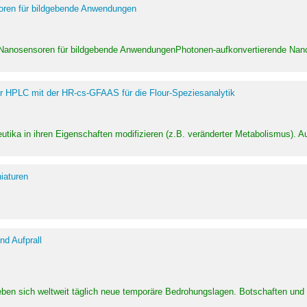
soren für bildgebende Anwendungen
 Nanosensoren für bildgebende AnwendungenPhotonen-aufkonvertierende Nanom
er HPLC mit der HR-cs-GFAAS für die Flour-Speziesanalytik
utika in ihren Eigenschaften modifizieren (z.B. veränderter Metabolismus). A
iaturen
d Aufprall
eben sich weltweit täglich neue temporäre Bedrohungslagen. Botschaften un