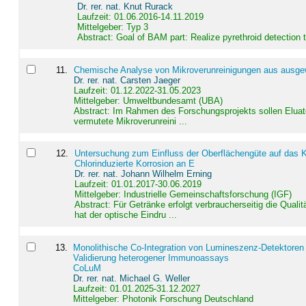
Dr. rer. nat. Knut Rurack
Laufzeit: 01.06.2016-14.11.2019
Mittelgeber: Typ 3
Abstract:
Goal of BAM part: Realize pyrethroid detection
11
.
Chemische Analyse von Mikroverunreinigungen aus ausgewä
Dr. rer. nat. Carsten Jaeger
Laufzeit: 01.12.2022-31.05.2023
Mittelgeber: Umweltbundesamt (UBA)
Abstract:
Im Rahmen des Forschungsprojekts sollen Elua
vermutete Mikroverunreini ...
12
.
Untersuchung zum Einfluss der Oberflächengüte auf das Ko
Chlorinduzierte Korrosion an E
Dr. rer. nat. Johann Wilhelm Erning
Laufzeit: 01.01.2017-30.06.2019
Mittelgeber: Industrielle Gemeinschaftsforschung (IGF)
Abstract:
Für Getränke erfolgt verbraucherseitig die Qu
hat der optische Eindru ...
13
.
Monolithische Co-Integration von Lumineszenz-Detektoren
Validierung heterogener Immunoassays
CoLuM
Dr. rer. nat. Michael G. Weller
Laufzeit: 01.01.2025-31.12.2027
Mittelgeber: Photonik Forschung Deutschland