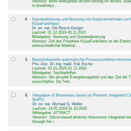
Abstract:
More widespread alcohol testing for drivers, es
to breathalys ...
4
.
Standardisierung und Normung von Analysemethoden zur Qua
AQuaFunkNano
Dr. rer. nat. Ute Resch-Genger
Laufzeit: 01.12.2019-30.11.2022
Mittelgeber: Normung und Standardisierung
Abstract:
Ziel des Projektes AQuaFunkNano ist die Entwic
unterschiedlicher Material ...
5
.
Bausteinbasierte automatische Prozesssynthese intensivi
Priv.-Doz. Dr.-Ing. habil. Erik Esche
Laufzeit: 01.01.2025-31.12.2026
Mittelgeber: Sachbeihilfen
Abstract:
Die aktuelle Energieknappheit und das Ziel die 
ausschöpfen. Da Tren ...
6
.
Integration of Biosensors based on Photonic Integrated Ci
BioPIC
Dr. rer. nat. Michael G. Weller
Laufzeit: 14.05.2019-31.10.2020
Mittelgeber: ATTRACT
Abstract:
Silicon-based photonic biosensors integrated in
through the r ...