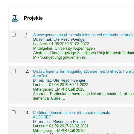
Projekte
1
.
A new generation of microfluidics-based methods to study
Dr. rer. nat. Ute Resch-Genger
Laufzeit: 01.06.2020-31.08.2022
Mittelgeber: University Kopenhagen
Abstract:
Das ehrgeizige Ziel dieses Projekts besteht dari
Mikroumgebungsgradienten in ...
2
.
Measurements for mitigating adverse health effects from a
AeroTox
Dr. rer. nat. Ute Resch-Genger
Laufzeit: 01.06.2019-30.11.2022
Mittelgeber: EMPIR Call 2018
Abstract:
Particulates have been linked to hundreds of th
dementia. Curre ...
3
.
Certified forensic alcohol reference materials
ALCOREF
Dr. rer. nat. Rosemarie Philipp
Laufzeit: 01.09.2017-28.02.2021
Mittelgeber: EMPIR Call 2016