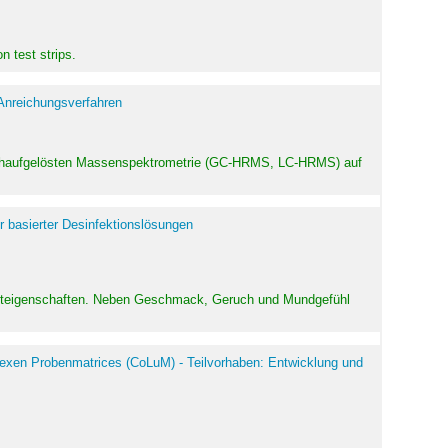
 test strips.
 Anreichungsverfahren
hochaufgelösten Massenspektrometrie (GC-HRMS, LC-HRMS) auf
r basierter Desinfektionslösungen
odukteigenschaften. Neben Geschmack, Geruch und Mundgefühl
exen Probenmatrices (CoLuM) - Teilvorhaben: Entwicklung und