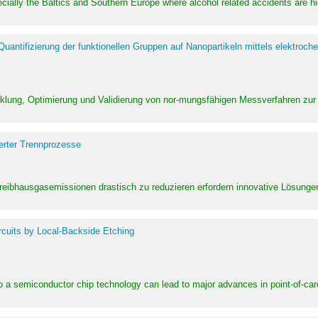
pecially the Baltics and Southern Europe where alcohol related accidents are 
ntifizierung der funktionellen Gruppen auf Nanopartikeln mittels elektroche
klung, Optimierung und Validierung von nor-mungsfähigen Messverfahren zur
erter Trennprozesse
Treibhausgasemissionen drastisch zu reduzieren erfordern innovative Lösungen,
rcuits by Local-Backside Etching
to a semiconductor chip technology can lead to major advances in point-of-car