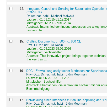
14
.
Integrated Control and Sensing for Sustainable Operation 
CONSENS
Dr. rer. nat. habil. Michael Maiwald
Laufzeit: 01.01.2015-31.12.2017
Mittelgeber: H2020-SPIRE-2014
Abstract:
Intensified continuous processes are a key innov
fashion. To ...
15
.
Crafting Documents, c. 500 - c. 800 CE
Prof. Dr. rer. nat. Ira Rabin
Laufzeit: 01.03.2023-28.02.2026
Mittelgeber: Sachbeihilfen
Abstract:
This innovative project brings together technica
the key tran ...
16
.
DFG - Entwicklung analytischer Methoden zur Speziesanal
Priv.-Doz. Dr. rer. nat. habil. Björn Meermann
Laufzeit: 01.06.2019-31.01.2021
Mittelgeber: Sachbeihilfen
Abstract:
Oberflächen, die in direkten Kontakt mit der aq
Beeinträchtigung ...
17
.
Entwicklung eines Interfaces zur on-line Kopplung der HP
Priv.-Doz. Dr. rer. nat. habil. Björn Meermann