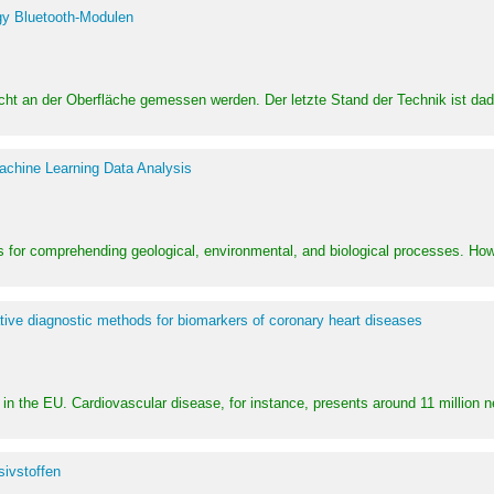
y Bluetooth-Modulen
dicht an der Oberfläche gemessen werden. Der letzte Stand der Technik ist d
achine Learning Data Analysis
 for comprehending geological, environmental, and biological processes. How
ative diagnostic methods for biomarkers of coronary heart diseases
in the EU. Cardiovascular disease, for instance, presents around 11 million n
ivstoffen