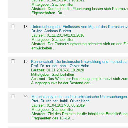
Laufzeit: 01.06.2019-31.10.2021
Mittelgeber: Sachbeihilfen
Abstract:
Durch gezielte Fluorierung lassen sich Pharmaze
Eigenschaften. Du ...
18
.
Untersuchung des Einflusses von Mg auf das Korrosionsver
Dr.-Ing. Andreas Burkert
Laufzeit: 01.11.2014-01.01.2016
Mittelgeber: Sachbeihilfen
Abstract:
Der Fortsetzungsantrag orientiert sich an den Z
entwickelten ...
19
.
Kennerschaft. Die historische Entwicklung und methodisc
Prof. Dr. rer. nat. habil. Oliver Hahn
Laufzeit: 01.11.2018-31.10.2020
Mittelgeber: Sachbeihilfen
Abstract:
Das Weimarer Forschungsprojekt setzt sich zum 
Ausgangspunkt ist der Bestand der ...
20
.
Materialanalytische und kulturhistorische Untersuchungen 
Prof. Dr. rer. nat. habil. Oliver Hahn
Laufzeit: 01.04.2017-30.06.2019
Mittelgeber: Sachbeihilfen
Abstract:
Ziel des Projekts ist die inhaltliche Erschließ
Fragmenten des 16.-19. ...