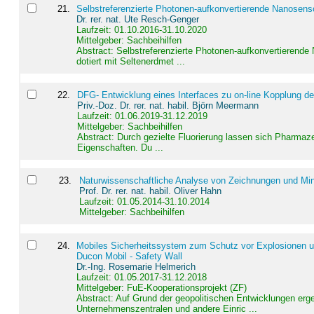
21
.
Selbstreferenzierte Photonen-aufkonvertierende Nanosen
Dr. rer. nat. Ute Resch-Genger
Laufzeit: 01.10.2016-31.10.2020
Mittelgeber: Sachbeihilfen
Abstract:
Selbstreferenzierte Photonen-aufkonvertierende
dotiert mit Seltenerdmet ...
22
.
DFG- Entwicklung eines Interfaces zu on-line Kopplung d
Priv.-Doz. Dr. rer. nat. habil. Björn Meermann
Laufzeit: 01.06.2019-31.12.2019
Mittelgeber: Sachbeihilfen
Abstract:
Durch gezielte Fluorierung lassen sich Pharmaze
Eigenschaften. Du ...
23
.
Naturwissenschaftliche Analyse von Zeichnungen und Min
Prof. Dr. rer. nat. habil. Oliver Hahn
Laufzeit: 01.05.2014-31.10.2014
Mittelgeber: Sachbeihilfen
24
.
Mobiles Sicherheitssystem zum Schutz vor Explosionen un
Ducon Mobil - Safety Wall
Dr.-Ing. Rosemarie Helmerich
Laufzeit: 01.05.2017-31.12.2018
Mittelgeber: FuE-Kooperationsprojekt (ZF)
Abstract:
Auf Grund der geopolitischen Entwicklungen erg
Unternehmenszentralen und andere Einric ...