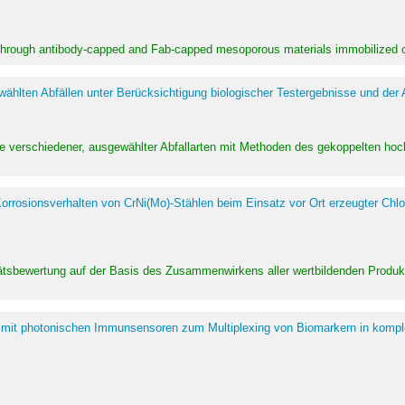
 through antibody-capped and Fab-capped mesoporous materials immobilized on
hlten Abfällen unter Berücksichtigung biologischer Testergebnisse und der
te verschiedener, ausgewählter Abfallarten mit Methoden des gekoppelten 
rrosionsverhalten von CrNi(Mo)-Stählen beim Einsatz vor Ort erzeugter Chlo
alitätsbewertung auf der Basis des Zusammenwirkens aller wertbildenden Pr
 mit photonischen Immunsensoren zum Multiplexing von Biomarkern in kompl