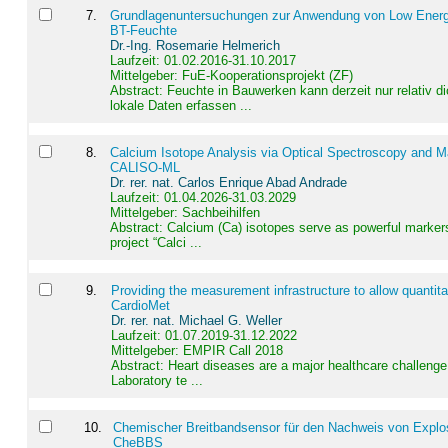
7
.
Grundlagenuntersuchungen zur Anwendung von Low Energ
BT-Feuchte
Dr.-Ing. Rosemarie Helmerich
Laufzeit: 01.02.2016-31.10.2017
Mittelgeber: FuE-Kooperationsprojekt (ZF)
Abstract:
Feuchte in Bauwerken kann derzeit nur relativ 
lokale Daten erfassen ...
8
.
Calcium Isotope Analysis via Optical Spectroscopy and M
CALISO-ML
Dr. rer. nat. Carlos Enrique Abad Andrade
Laufzeit: 01.04.2026-31.03.2029
Mittelgeber: Sachbeihilfen
Abstract:
Calcium (Ca) isotopes serve as powerful markers
project “Calci ...
9
.
Providing the measurement infrastructure to allow quantit
CardioMet
Dr. rer. nat. Michael G. Weller
Laufzeit: 01.07.2019-31.12.2022
Mittelgeber: EMPIR Call 2018
Abstract:
Heart diseases are a major healthcare challenge 
Laboratory te ...
10
.
Chemischer Breitbandsensor für den Nachweis von Explos
CheBBS