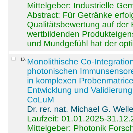
Mittelgeber: Industrielle G
Abstract:
Für Getränke erfol
Qualitätsbewertung auf der
wertbildenden Produkteige
und Mundgefühl hat der opti
13
.
Monolithische Co-Integrati
photonischen Immunsensore
in komplexen Probenmatrice
Entwicklung und Validieru
CoLuM
Dr. rer. nat. Michael G. Welle
Laufzeit: 01.01.2025-31.12
Mittelgeber: Photonik Fors