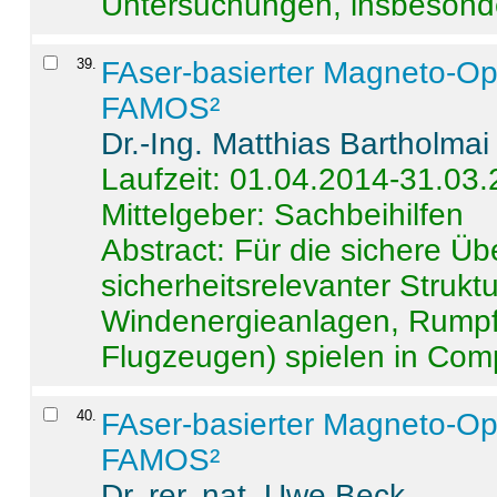
Untersuchungen, insbesonde
39
.
FAser-basierter Magneto-Op
FAMOS²
Dr.-Ing. Matthias Bartholmai
Laufzeit: 01.04.2014-31.03
Mittelgeber: Sachbeihilfen
Abstract:
Für die sichere Ü
sicherheitsrelevanter Strukt
Windenergieanlagen, Rumpf-
Flugzeugen) spielen in Compo
40
.
FAser-basierter Magneto-Op
FAMOS²
Dr. rer. nat. Uwe Beck