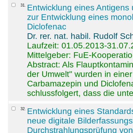
31
.
Entwicklung eines Antigens
zur Entwicklung eines monok
Diclofenac
Dr. rer. nat. habil. Rudolf S
Laufzeit: 01.05.2013-31.07
Mittelgeber: FuE-Kooperatio
Abstract:
Als Flauptkontamin
der Umwelt" wurden in ein
Carbamazepin und Diclofena
schlussfolgert, dass die unter
32
.
Entwicklung eines Standards
neue digitale Bilderfassungs
Durchstrahlungsprüfung vo