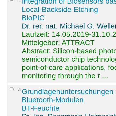
Integration of Biosensors ba
Local-Backside Etching
BioPIC
Dr. rer. nat. Michael G. Welle
Laufzeit: 14.05.2019-31.10.
Mittelgeber: ATTRACT
Abstract:
Silicon-based photo
semiconductor chip technolo
point-of-care applications, f
monitoring through the r ...
7
.
Grundlagenuntersuchungen 
Bluetooth-Modulen
BT-Feuchte