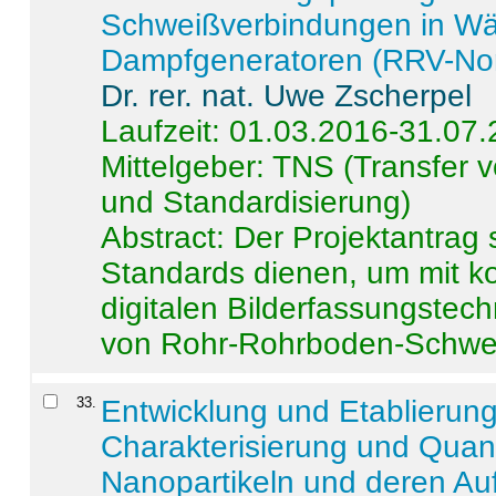
Schweißverbindungen in W
Dampfgeneratoren (RRV-No
Dr. rer. nat. Uwe Zscherpel
Laufzeit: 01.03.2016-31.07
Mittelgeber: TNS (Transfer
und Standardisierung)
Abstract:
Der Projektantrag 
Standards dienen, um mit k
digitalen Bilderfassungstec
von Rohr-Rohrboden-Schwei
33
.
Entwicklung und Etablierun
Charakterisierung und Quant
Nanopartikeln und deren Au