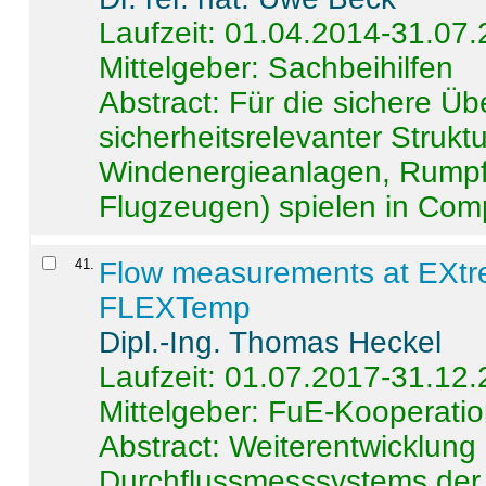
Laufzeit: 01.04.2014-31.07
Mittelgeber: Sachbeihilfen
Abstract:
Für die sichere Ü
sicherheitsrelevanter Strukt
Windenergieanlagen, Rumpf-
Flugzeugen) spielen in Compo
41
.
Flow measurements at EXtr
FLEXTemp
Dipl.-Ing. Thomas Heckel
Laufzeit: 01.07.2017-31.12
Mittelgeber: FuE-Kooperatio
Abstract:
Weiterentwicklun
Durchflussmesssystems der 