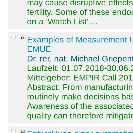
may cause disruptive effects
fertility. Some of these end
on a ‘Watch List’ ...
27
.
Examples of Measurement Un
EMUE
Dr. rer. nat. Michael Griepen
Laufzeit: 01.07.2018-30.06
Mittelgeber: EMPIR Call 20
Abstract:
From manufacturing
routinely make decisions b
Awareness of the associated
quality can therefore mitigate 
28
.