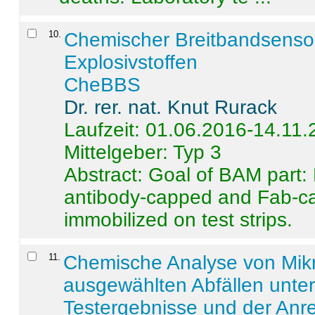
10
.
Chemischer Breitbandsenso
Explosivstoffen
CheBBS
Dr. rer. nat. Knut Rurack
Laufzeit: 01.06.2016-14.11
Mittelgeber: Typ 3
Abstract:
Goal of BAM part: 
antibody-capped and Fab-c
immobilized on test strips.
11
.
Chemische Analyse von Mik
ausgewählten Abfällen unter
Testergebnisse und der Anr