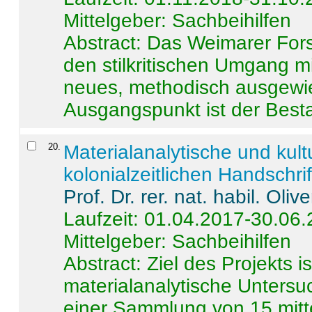
Mittelgeber: Sachbeihilfen
Abstract:
Das Weimarer Forsc
den stilkritischen Umgang m
neues, methodisch ausgewi
Ausgangspunkt ist der Besta
20
.
Materialanalytische und kul
kolonialzeitlichen Handschri
Prof. Dr. rer. nat. habil. Oli
Laufzeit: 01.04.2017-30.06
Mittelgeber: Sachbeihilfen
Abstract:
Ziel des Projekts i
materialanalytische Unters
einer Sammlung von 15 mitt