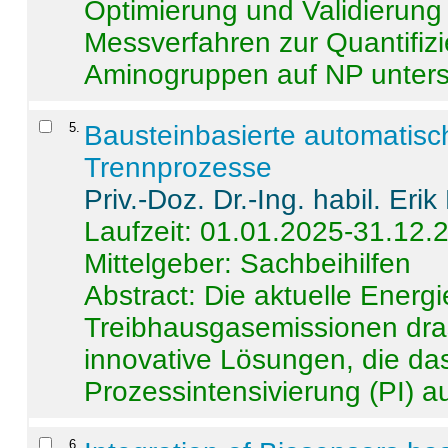
Optimierung und Validierun
Messverfahren zur Quantifiz
Aminogruppen auf NP untersch
5
.
Bausteinbasierte automatisc
Trennprozesse
Priv.-Doz. Dr.-Ing. habil. Eri
Laufzeit: 01.01.2025-31.12.
Mittelgeber: Sachbeihilfen
Abstract:
Die aktuelle Energi
Treibhausgasemissionen dras
innovative Lösungen, die das
Prozessintensivierung (PI) a
6
.