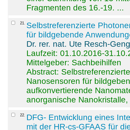
Fragmenten des 16.-19. ...
21
.
Selbstreferenzierte Photon
für bildgebende Anwendun
Dr. rer. nat. Ute Resch-Gen
Laufzeit: 01.10.2016-31.10
Mittelgeber: Sachbeihilfen
Abstract:
Selbstreferenzier
Nanosensoren für bildgeb
aufkonvertierende Nanomate
anorganische Nanokristalle, 
22
.
DFG- Entwicklung eines Int
mit der HR-cs-GFAAS für die