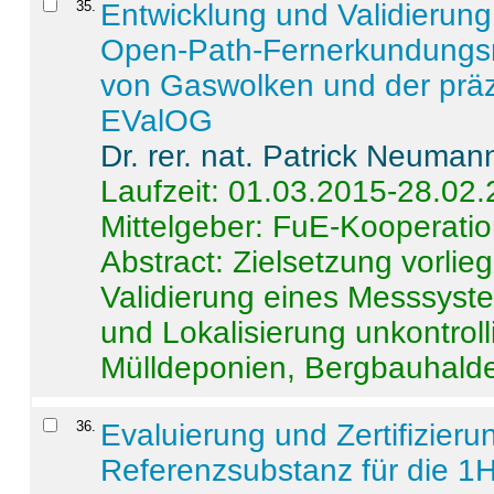
35
.
Entwicklung und Validierung 
Open-Path-Fernerkundungsm
von Gaswolken und der präz
EValOG
Dr. rer. nat. Patrick Neuman
Laufzeit: 01.03.2015-28.02
Mittelgeber: FuE-Kooperatio
Abstract:
Zielsetzung vorlie
Validierung eines Messsyst
und Lokalisierung unkontrol
Mülldeponien, Bergbauhalde
36
.
Evaluierung und Zertifizier
Referenzsubstanz für die 