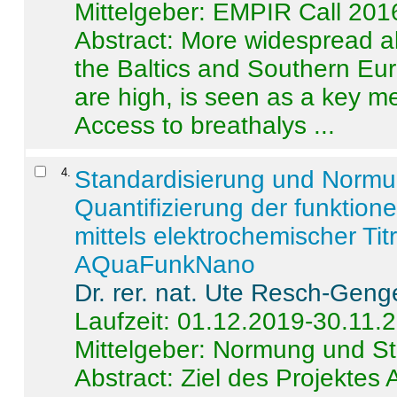
Mittelgeber: EMPIR Call 201
Abstract:
More widespread alc
the Baltics and Southern Eur
are high, is seen as a key m
Access to breathalys ...
4
.
Standardisierung und Norm
Quantifizierung der funktion
mittels elektrochemischer Ti
AQuaFunkNano
Dr. rer. nat. Ute Resch-Geng
Laufzeit: 01.12.2019-30.11.
Mittelgeber: Normung und St
Abstract:
Ziel des Projektes