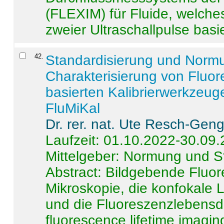
(FLEXIM) für Fluide, welche
zweier Ultraschallpulse basie
42
.
Standardisierung und Norm
Charakterisierung von Fluo
basierten Kalibrierwerkzeug
FluMiKal
Dr. rer. nat. Ute Resch-Gen
Laufzeit: 01.10.2022-30.09
Mittelgeber: Normung und S
Abstract:
Bildgebende Fluore
Mikroskopie, die konfokale
und die Fluoreszenzlebensd
fluorescence lifetime imaging