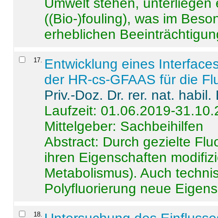
Umwelt stehen, unterliege
((Bio-)fouling), was im Beson
erheblichen Beeinträchtigung
17
.
Entwicklung eines Interface
der HR-cs-GFAAS für die Flu
Priv.-Doz. Dr. rer. nat. habi
Laufzeit: 01.06.2019-31.10
Mittelgeber: Sachbeihilfen
Abstract:
Durch gezielte Flu
ihren Eigenschaften modifizi
Metabolismus). Auch techni
Polyfluorierung neue Eigensc
18
.