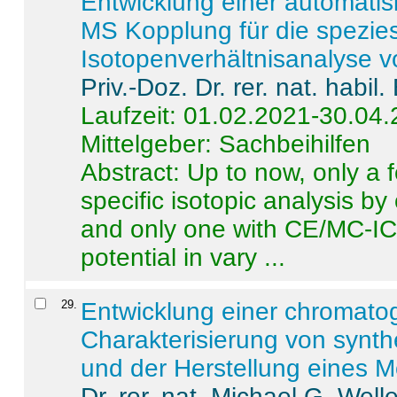
Entwicklung einer automatisi
MS Kopplung für die spezies
Isotopenverhältnisanalyse 
Priv.-Doz. Dr. rer. nat. habi
Laufzeit: 01.02.2021-30.04
Mittelgeber: Sachbeihilfen
Abstract:
Up to now, only a 
specific isotopic analysis 
and only one with CE/MC-ICP
potential in vary ...
29
.
Entwicklung einer chromat
Charakterisierung von synt
und der Herstellung eines M
Dr. rer. nat. Michael G. Welle